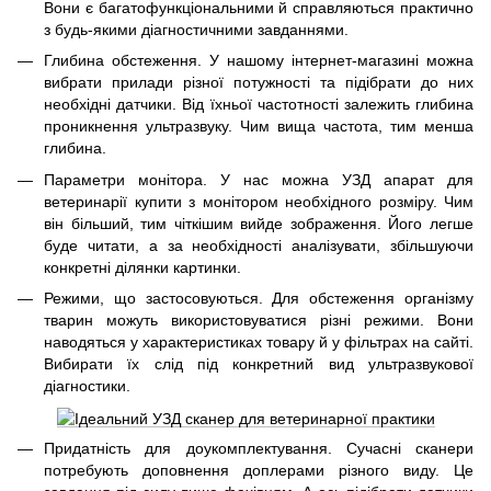
Вони є багатофункціональними й справляються практично
з будь-якими діагностичними завданнями.
Глибина обстеження. У нашому інтернет-магазині можна
вибрати прилади різної потужності та підібрати до них
необхідні датчики. Від їхньої частотності залежить глибина
проникнення ультразвуку. Чим вища частота, тим менша
глибина.
Параметри монітора. У нас можна УЗД апарат для
ветеринарії купити з монітором необхідного розміру. Чим
він більший, тим чіткішим вийде зображення. Його легше
буде читати, а за необхідності аналізувати, збільшуючи
конкретні ділянки картинки.
Режими, що застосовуються. Для обстеження організму
тварин можуть використовуватися різні режими. Вони
наводяться у характеристиках товару й у фільтрах на сайті.
Вибирати їх слід під конкретний вид ультразвукової
діагностики.
Придатність для доукомплектування. Сучасні сканери
потребують доповнення доплерами різного виду. Це