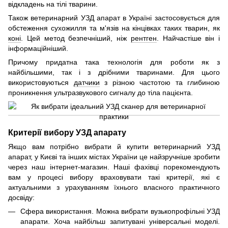
відкладень на тілі тварини.
Також ветеринарний УЗД апарат в Україні застосовується для
обстеження сухожилля та м'язів на кінцівках таких тварин, як
коні
. Цей метод безпечніший, ніж
рентген
. Найчастіше він і
інформаційніший.
Причому придатна така технологія для роботи як з
найбільшими, так і з дрібними тваринами. Для цього
використовуються
датчики
з різною частотою та глибиною
проникнення ультразвукового сигналу до тіла пацієнта.
Критерії вибору УЗД апарату
Якщо вам потрібно вибрати й купити ветеринарний УЗД
апарат, у Києві та інших містах України це найзручніше зробити
через наш інтернет-магазин. Наші фахівці порекомендують
вам у процесі вибору враховувати такі критерії, які є
актуальними з урахуванням їхнього власного практичного
досвіду:
Сфера використання. Можна вибрати вузькопрофільні УЗД
апарати. Хоча найбільш запитувані універсальні моделі.