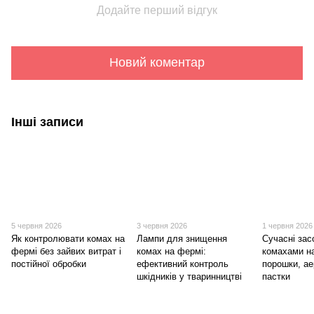
Додайте перший відгук
Новий коментар
Інші записи
5 червня 2026
3 червня 2026
1 червня 2026
Як контролювати комах на
Лампи для знищення
Сучасні зас
фермі без зайвих витрат і
комах на фермі:
комахами н
постійної обробки
ефективний контроль
порошки, ае
шкідників у тваринництві
пастки