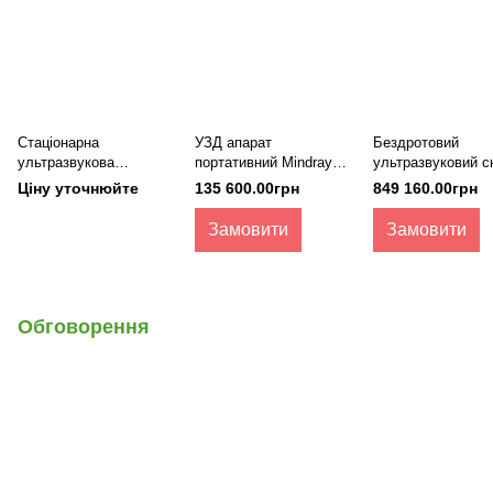
Стаціонарна
УЗД апарат
Бездротовий
ультразвукова
портативний Mindray
ультразвуковий с
діагностична система з
DP-30 VET
Easi-Scan:Go
Ціну уточнюйте
135 600.00грн
849 160.00грн
кольоровим доплером
Mindray DC-60 X-Insight
Замовити
Замовити
Обговорення