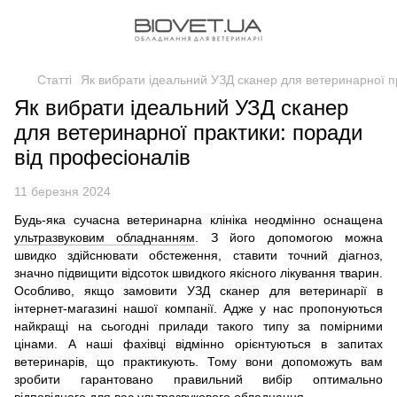
Статті
Як вибрати ідеальний УЗД сканер для ветеринарної п
Як вибрати ідеальний УЗД сканер
для ветеринарної практики: поради
від професіоналів
11 березня 2024
Будь-яка сучасна ветеринарна клініка неодмінно оснащена
ультразвуковим обладнанням
. З його допомогою можна
швидко здійснювати обстеження, ставити точний діагноз,
значно підвищити відсоток швидкого якісного лікування тварин.
Особливо, якщо замовити УЗД сканер для ветеринарії в
інтернет-магазині нашої компанії. Адже у нас пропонуються
найкращі на сьогодні прилади такого типу за помірними
цінами. А наші фахівці відмінно орієнтуються в запитах
ветеринарів, що практикують. Тому вони допоможуть вам
зробити гарантовано правильний вибір оптимально