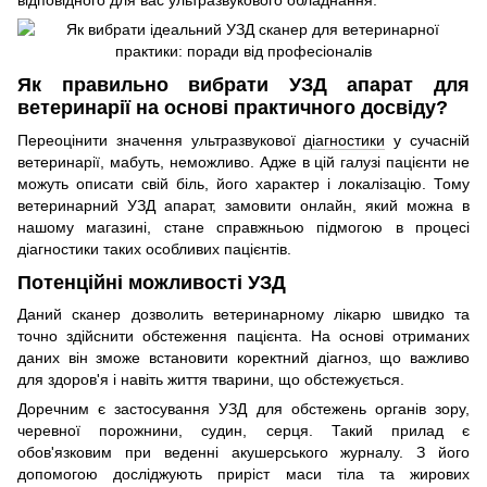
відповідного для вас ультразвукового обладнання.
Як правильно вибрати УЗД апарат для
ветеринарії на основі практичного досвіду?
Переоцінити значення ультразвукової
діагностики
у сучасній
ветеринарії, мабуть, неможливо. Адже в цій галузі пацієнти не
можуть описати свій біль, його характер і локалізацію. Тому
ветеринарний УЗД апарат, замовити онлайн, який можна в
нашому магазині, стане справжньою підмогою в процесі
діагностики таких особливих пацієнтів.
Потенційні можливості УЗД
Даний сканер дозволить ветеринарному лікарю швидко та
точно здійснити обстеження пацієнта. На основі отриманих
даних він зможе встановити коректний діагноз, що важливо
для здоров'я і навіть життя тварини, що обстежується.
Доречним є застосування УЗД для обстежень органів зору,
черевної порожнини, судин, серця. Такий прилад є
обов'язковим при веденні акушерського журналу. З його
допомогою досліджують приріст маси тіла та жирових