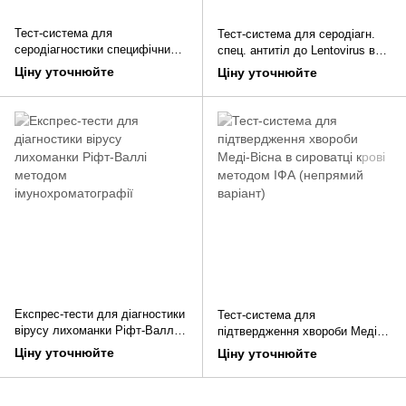
Тест-система для
Тест-система для серодіагн.
серодіагностики специфічних
спец. антитіл до Lentovirus в
антитіл до Lentovirus в
сироватці крові методом ІФА
Ціну уточнюйте
Ціну уточнюйте
сироватці крові методом ІФА
(непрямий варіант)
(непрямий варіант), 5
планшетів
Експрес-тести для діагностики
Тест-система для
вірусу лихоманки Ріфт-Валлі
підтвердження хвороби Меді-
методом імунохроматографії
Вісна в сироватці крові
Ціну уточнюйте
Ціну уточнюйте
методом ІФА (непрямий
варіант)