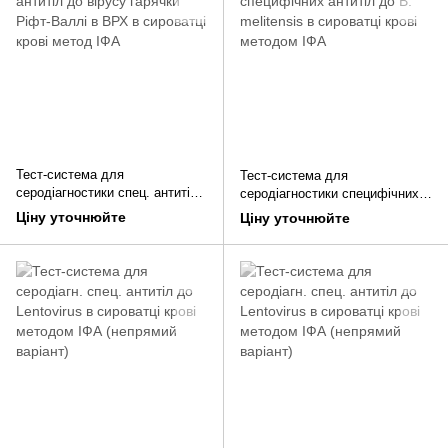
Тест-система для
Тест-система для
серодіагностики спец. антитіл
серодіагностики специфічних
до вірусу гарячки Ріфт-Валлі в
антитіл до B. melitensis в
Ціну уточнюйте
Ціну уточнюйте
ВРХ в сироватці крові метод
сироватці крові методом ІФА
ІФА