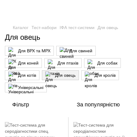
Каталог
Тест-набори
ІФА тест-системи
Для овець
Для овець
Для ВРХ та МРХ
Для свиней
Для коней
Для птахів
Для собак
Для котів
Для овець
Для кролів
Універсальні
Фільтр
За популярністю