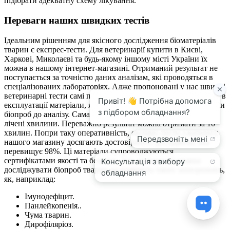
підібрати адекватну схему лікування.
Переваги наших швидких тестів
Ідеальним рішенням для якісного дослідження біоматеріалів
тварин є експрес-тести. Для ветеринарії купити в Києві,
Харкові, Миколаєві та будь-якому іншому місті України їх
можна в нашому інтернет-магазині. Отриманий результат не
поступається за точністю даних аналізам, які проводяться в
спеціалізованих лабораторіях. Адже пропоновані у нас швидкі
ветеринарні тести самі по суті є міні-лабораторією. Це прості в
експлуатації матеріали, які не потребують тривалої підготовки
біопроб до аналізу. Сама реакція здійснюється буквально в
лічені хвилини. Переважно результат можна отримати за 10
хвилин. Попри таку оперативність, експрес-тести з каталогу
нашого магазину досягають достовірності досліджень, яка
перевищує 98%. Ці матеріали супроводжуються
сертифікатами якості та безпеки. З їх допомогою можна
досліджувати біопроб тварин на наявність таких захворювань,
як, наприклад:
Імунодефіцит.
Панлейкопенія..
Чума тварин.
Дирофіляріоз.