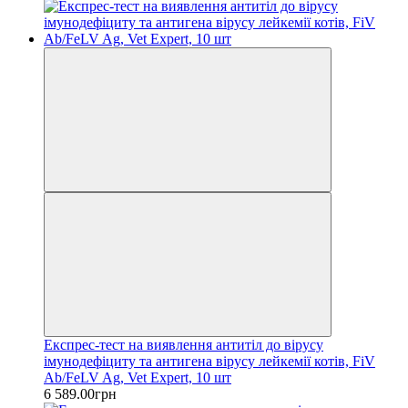
Експрес-тест на виявлення антитіл до вірусу
імунодефіциту та антигена вірусу лейкемії котів, FiV
Ab/FeLV Ag, Vet Expert, 10 шт
6 589.00грн