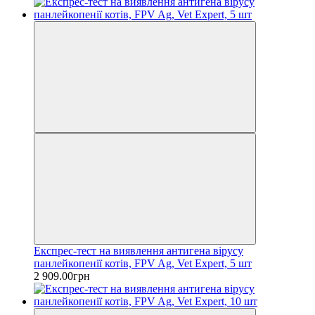
Експрес-тест на виявлення антигена вірусу
панлейкопенії котів, FPV Ag, Vet Expert, 5 шт
2 909.00грн