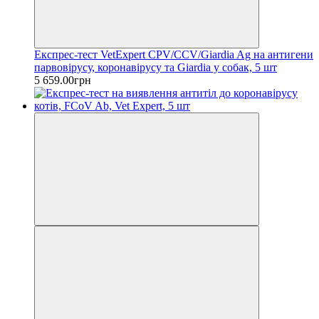
Експрес-тест VetExpert CPV/CCV/Giardia Ag на антигени
парвовірусу, коронавірусу та Giardia у собак, 5 шт
5 659.00грн