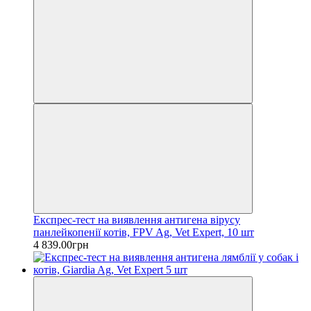
Експрес-тест на виявлення антигена вірусу
панлейкопенії котів, FPV Ag, Vet Expert, 10 шт
4 839.00грн