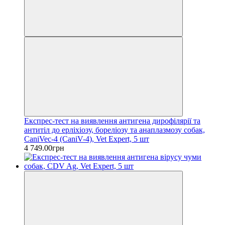
Експрес-тест на виявлення антигена дирофілярії та
антитіл до ерліхіозу, бореліозу та анаплазмозу собак,
CaniVec-4 (CaniV-4), Vet Expert, 5 шт
4 749.00грн