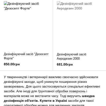
Дезінфікуючий засіб "Дезосепт
Дезінфікуючий засіб
Форте"
Аеродезин 2000
850.00грн
681.00грн
У тваринництві і ветеринарії важливо своєчасно здійснювати
дезінфікуючі заходи, щоб уникнути поширення різних
захворювань. Для цього застосовуються спеціальні ефективні
засоби. Але іноді для ґрунтовної
обробки поверхонь
і
матеріалів може не вистачити часу. Тоді виручить
швидка
дезінфекція об'єктів. Купити в Україні
засоби для такої
оперативної обробки можна для медичних закладів,