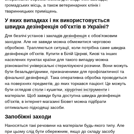
громадських місць, а також ветеринарних клінік і
тваринницьких приміщень.
У яких випадках і як використовується
швидка дезінфекція об'єктів в Україні?
Для безлічі установ і закладів
дезінфекція
є обов'язковим
заходом. Але не завжди можна обмежитися черговою
обробкою. Трапляються ситуації, коли потрібна саме швидка
дезінфекція об'єктів. Купити в Білій Церкві, Києві та інших
населених пунктах країни для такого випадку можна
різноманітні універсальні стерилізуюючі розчини. Вони можуть
бути безальдегідними, призначеними для профілактичної та
фінальної дезінфекції. Така оперативна обробка проводиться
на поверхнях предметів, до яких торкався пацієнт. Це можуть
бути оглядові
столи
і кушетки,
хірургічні інструменти
і
матеріали. Щоб завжди була доступна швидка дезінфекція
об'єктів, в інтернет-магазині Біовет можна підібрати
оптимально підходящі засоби.
Запобіжні заходи
Наносяться такі речовини на матеріали будь-якого типу. Але
при цьому слід бути обережним, якщо до складу засобу