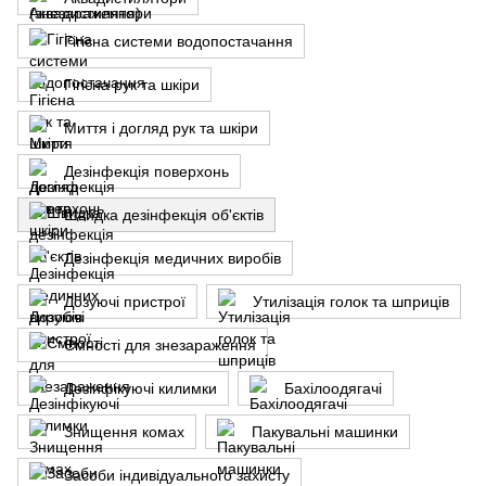
Гігієна системи водопостачання
Гігієна рук та шкіри
Миття і догляд рук та шкіри
Дезінфекція поверхонь
Швидка дезінфекція об'єктів
Дезінфекція медичних виробів
Дозуючі пристрої
Утилізація голок та шприців
Ємності для знезараження
Дезінфікуючі килимки
Бахілоодягачі
Знищення комах
Пакувальні машинки
Засоби індивідуального захисту