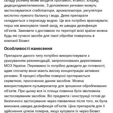
складу розчину може входити пропамол, етанол, хлорид
дидецилдиметиламонію. З допоміжних речовин можуть
застосовуватися стабілізатори, ароматизатори, регулятори
кислотно-лужного балансу і вода. Деякі препарати
складаються з пероксиду водню. Це все потрібно враховувати,
перш ніж виконувати такий захід, як швидка дезінфекція
об'єктів. Замовити з доставкою по території всієї країни можна
будь-які сучасні засоби для такої обробки поверхонь в
компанії Біовет.
Особливості нанесення
Препарати даного типу потрібно використовувати з
урахуванням рекомендацій, запропонованих директивами
МОЗ України. Переважно їх потрібно доводити до готовності,
адже спочатку вони мають високу концентрацію активних
речовин. В процесі обробки поверхні протираються
серветкою, просоченою даним засобом. Можна
використовувати пульверизатор для зрошення оброблюваних
об'єктів. При цьому вся їх площа повинна бути зволожена
застосовуваним засобом. Всі предмети і конструкції готові до
безпечного застосування через півхвилини після того, як була
виконана швидка дезінфекція об'єктів. Ціна препаратів для її
здійснення цілком помірна, якщо купувати їх через Біовет.