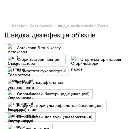
Каталог
Дезінфекція
Швидка дезінфекція об'єктів
Швидка дезінфекція об'єктів
Автоклави B та N класу
Стерилізатори повітряні
Стерилізатори парові
Термостати сухоповітряні
Камери ультрафіолетові
Опромінювачі бактерицидні (кварцові)
Рециркулятори ультрафіолетові бактерицидні
Опромінювачі для води (знезараження)
Аквадистилятори