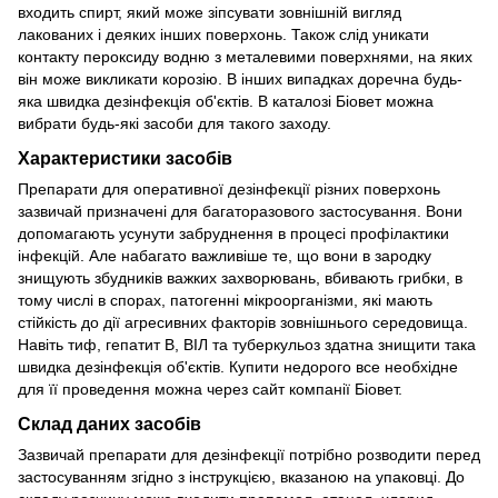
входить спирт, який може зіпсувати зовнішній вигляд
лакованих і деяких інших поверхонь. Також слід уникати
контакту пероксиду водню з металевими поверхнями, на яких
він може викликати корозію. В інших випадках доречна будь-
яка швидка дезінфекція об'єктів. В каталозі Біовет можна
вибрати будь-які засоби для такого заходу.
Характеристики засобів
Препарати для оперативної дезінфекції різних поверхонь
зазвичай призначені для багаторазового застосування. Вони
допомагають усунути забруднення в процесі профілактики
інфекцій. Але набагато важливіше те, що вони в зародку
знищують збудників важких захворювань, вбивають грибки, в
тому числі в спорах, патогенні мікроорганізми, які мають
стійкість до дії агресивних факторів зовнішнього середовища.
Навіть тиф, гепатит В, ВІЛ та туберкульоз здатна знищити така
швидка дезінфекція об'єктів. Купити недорого все необхідне
для її проведення можна через сайт компанії Біовет.
Склад даних засобів
Зазвичай препарати для дезінфекції потрібно розводити перед
застосуванням згідно з інструкцією, вказаною на упаковці. До