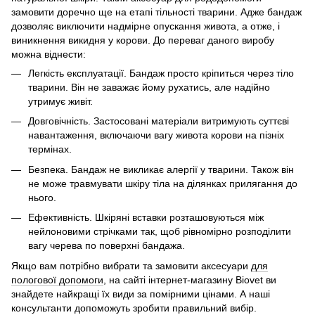
замовити доречно ще на етапі тільності тварини. Адже бандаж
дозволяє виключити надмірне опускання живота, а отже, і
виникнення викидня у корови. До переваг даного виробу
можна віднести:
Легкість експлуатації. Бандаж просто кріпиться через тіло
тварини. Він не заважає йому рухатись, але надійно
утримує живіт.
Довговічність. Застосовані матеріали витримують суттєві
навантаження, включаючи вагу живота корови на пізніх
термінах.
Безпека. Бандаж не викликає алергії у тварини. Також він
не може травмувати шкіру тіла на ділянках прилягання до
нього.
Ефективність. Шкіряні вставки розташовуються між
нейлоновими стрічками так, щоб рівномірно розподілити
вагу черева по поверхні бандажа.
Якщо вам потрібно вибрати та замовити аксесуари
для
пологової допомоги
, на сайті інтернет-магазину Biovet ви
знайдете найкращі їх види за помірними цінами. А наші
консультанти допоможуть зробити правильний вибір.