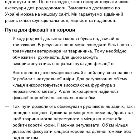
підтягнути
теля
. Це не складно, якщо використовувати якісні
аксесуари для рододопомоги. Замовити з доставкою по
Україні можна на нашому сайті. Ми гарантуємо відмінний
рівень їхньої функціональності, міцності та надійності.
Пута для фіксації ніг корови
У ході родової діяльності корова буває надзвичайно
тривожною. В результаті вона може заподіяти біль і навіть
травмувати ветеринара чи тваринника. Тому необхідно
обмежити її рухливість. Для цього можуть
використовуватись спеціальні пута для фіксації ніг.
Виготовлені ці аксесуари зазвичай з нейлону, хоча раніше
їх робили з натуральної шкіри. Для регулювання об'єму
кільця використовується високоякісна фурнітура з
нержавіючого металу. А для покращення надійності
фіксації передбачені спеціальні застібки.
Такі пути дозволяють обмежувати рухливість як задніх, так і
передніх кінцівок. Довжина ремінця між ними підібрана так,
щоб тварина могла переступати з місця на місце або
робити короткі кроки. Її можна регулювати. Об'єм кільця
дозволяє фіксувати кінцівки корови на ділянці гомілки або
над
копитом
.