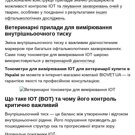
можливості контролю ІОТ та
лікування захворювань очей
у
тварин, особливо у поєднанні з результатами
інших
офтальмологічних досліджень
.
Ветеринарні прилади для вимірювання
внутрішньоочного тиску
Зміна внутрішньоочного тиску є важливим діагностичним
маркером при багатьох офтальмологічних захворюваннях.
Саме тому тонометри для вимірювання ІОТ широко
використовуються у
ветеринарній діагностиці
.
Тонометри для вимірювання ІОТ для ветеринарії купити в
Україні
ви можете в інтернет-магазині компанії BIOVET.UA — із
гарантією якості та професійною консультацією.
Що таке ІОТ (ВОТ) та чому його контроль
критично важливий
Внутрішньоочний тиск — це баланс між утворенням і відтоком
внутрішньоочної рідини. Його порушення призводить до
пошкодження структур ока та прогресивної втрати зору.
Нормальні показники ІОТ: