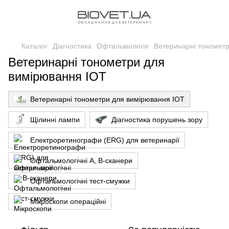
Каталог
Діагностика
Офтальмологія
Ветеринарні тономет
Ветеринарні тонометри для
вимірювання ІОТ
Ветеринарні тонометри для вимірювання ІОТ
Щілинні лампи
Діагностика порушень зору
Електроретинографи (ERG) для ветеринарії
Офтальмологічні A, B-сканери
Офтальмологічні тест-смужки
Мікроскопи операційні