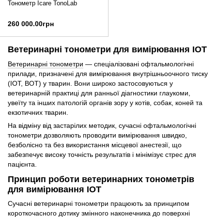
Тонометр Icare TonoLab
260 000.00грн
Ветеринарні тонометри для вимірювання ІОТ
Ветеринарні тонометри
— спеціалізовані офтальмологічні
прилади, призначені для вимірювання внутрішньоочного тиску
(ІОТ, ВОТ) у тварин. Вони широко застосовуються у
ветеринарній практиці для ранньої діагностики глаукоми,
увеїту та інших патологій органів зору у котів, собак, коней та
екзотичних тварин.
На відміну від застарілих методик, сучасні офтальмологічні
тонометри дозволяють проводити вимірювання швидко,
безболісно та без використання місцевої анестезії, що
забезпечує високу точність результатів і мінімізує стрес для
пацієнта.
Принцип роботи ветеринарних тонометрів
для вимірювання ІОТ
Сучасні ветеринарні тонометри працюють за принципом
короткочасного дотику змінного наконечника до поверхні