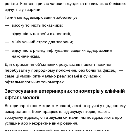
рогівки. Контакт триває частки секунди та не викликає болісних
відчуттів у тварини.
Такий метод вимірювання забезпечує:
високу точність показників;
відсутність потреби в анестезії;
мінімальний стрес для тварини;
відсутність ризику інфікування завдяки одноразовим
наконечникам.
Для отримання об’єктивних результатів пацієнт повинен
перебувати у природному положенні, без болю та фіксації —
саме ці умови оптимально реалізовані в сучасних
офтальмологічних тонометрах.
Застосування ветеринарних тонометрів у клінічній
офтальмології
Ветеринарні тонометри компактні, легкі та зручні у щоденному
використанні. Вони працюють від акумуляторів, мають
зрозумілу індикацію та звукові сигнали, які повідомляють про
успішне або некоректне вимірювання.
Удосконалені конструкції приладів значно розширюють