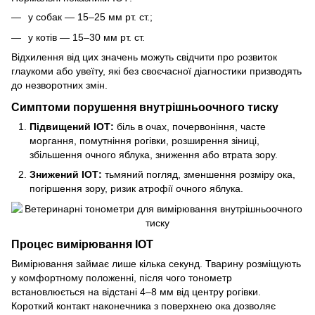
у собак — 15–25 мм рт. ст.;
у котів — 15–30 мм рт. ст.
Відхилення від цих значень можуть свідчити про розвиток
глаукоми або увеїту, які без своєчасної діагностики призводять
до незворотних змін.
Симптоми порушення внутрішньоочного тиску
Підвищений ІОТ:
біль в очах, почервоніння, часте
моргання, помутніння рогівки, розширення зіниці,
збільшення очного яблука, зниження або втрата зору.
Знижений ІОТ:
тьмяний погляд, зменшення розміру ока,
погіршення зору, ризик атрофії очного яблука.
Процес вимірювання ІОТ
Вимірювання займає лише кілька секунд. Тварину розміщують
у комфортному положенні, після чого тонометр
встановлюється на відстані 4–8 мм від центру рогівки.
Короткий контакт наконечника з поверхнею ока дозволяє