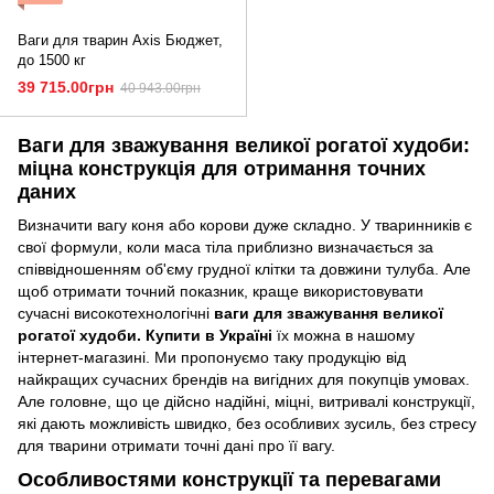
Ваги для тварин Axis Бюджет,
до 1500 кг
39 715.00грн
40 943.00грн
Ваги для зважування великої рогатої худоби:
міцна конструкція для отримання точних
даних
Визначити вагу коня або корови дуже складно. У тваринників є
свої формули, коли маса тіла приблизно визначається за
співвідношенням об'єму грудної клітки та довжини тулуба. Але
щоб отримати точний показник, краще використовувати
сучасні високотехнологічні
ваги для зважування великої
рогатої худоби. Купити в Україні
їх можна в нашому
інтернет-магазині. Ми пропонуємо таку продукцію від
найкращих сучасних брендів на вигідних для покупців умовах.
Але головне, що це дійсно надійні, міцні, витривалі конструкції,
які дають можливість швидко, без особливих зусиль, без стресу
для тварини отримати точні дані про її вагу.
Особливостями конструкції та перевагами