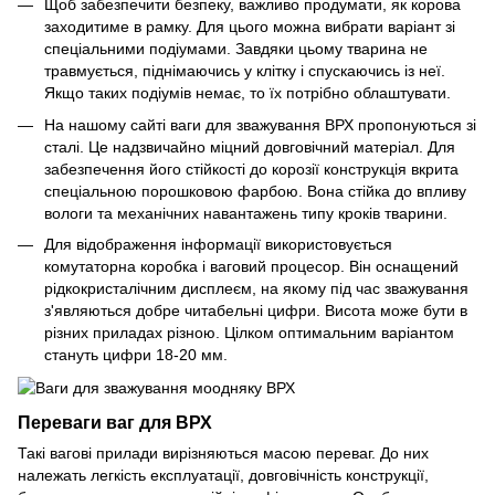
Щоб забезпечити безпеку, важливо продумати, як корова
заходитиме в рамку. Для цього можна вибрати варіант зі
спеціальними подіумами. Завдяки цьому тварина не
травмується, піднімаючись у клітку і спускаючись із неї.
Якщо таких подіумів немає, то їх потрібно облаштувати.
На нашому сайті ваги для зважування ВРХ пропонуються зі
сталі. Це надзвичайно міцний довговічний матеріал. Для
забезпечення його стійкості до корозії конструкція вкрита
спеціальною порошковою фарбою. Вона стійка до впливу
вологи та механічних навантажень типу кроків тварини.
Для відображення інформації використовується
комутаторна коробка і ваговий процесор. Він оснащений
рідкокристалічним дисплеєм, на якому під час зважування
з'являються добре читабельні цифри. Висота може бути в
різних приладах різною. Цілком оптимальним варіантом
стануть цифри 18-20 мм.
Переваги ваг для ВРХ
Такі вагові прилади вирізняються масою переваг. До них
належать легкість експлуатації, довговічність конструкції,