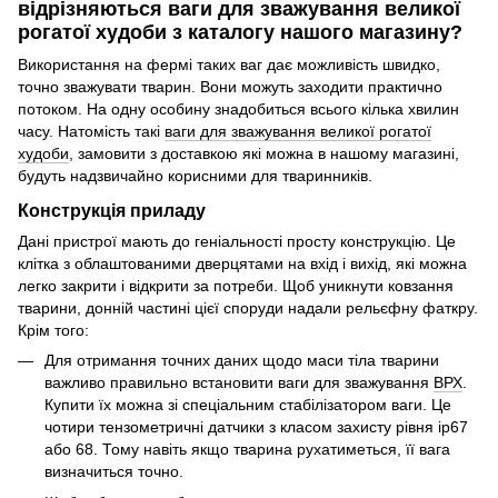
відрізняються ваги для зважування великої
рогатої худоби з каталогу нашого магазину?
Використання на фермі таких ваг дає можливість швидко,
точно зважувати тварин. Вони можуть заходити практично
потоком. На одну особину знадобиться всього кілька хвилин
часу. Натомість такі
ваги для зважування великої рогатої
худоби
, замовити з доставкою які можна в нашому магазині,
будуть надзвичайно корисними для тваринників.
Конструкція приладу
Дані пристрої мають до геніальності просту конструкцію. Це
клітка з облаштованими дверцятами на вхід і вихід, які можна
легко закрити і відкрити за потреби. Щоб уникнути ковзання
тварини, донній частині цієї споруди надали рельєфну фаткру.
Крім того:
Для отримання точних даних щодо маси тіла тварини
важливо правильно встановити ваги для зважування
ВРХ
.
Купити їх можна зі спеціальним стабілізатором ваги. Це
чотири тензометричні датчики з класом захисту рівня ip67
або 68. Тому навіть якщо тварина рухатиметься, її вага
визначиться точно.