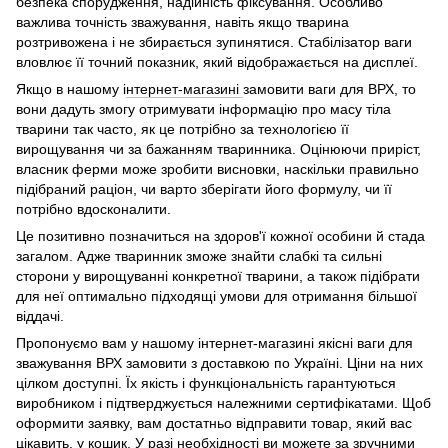
безпека спорудження, надійність фіксування. Особливо
важлива точність зважування, навіть якщо тварина
розтривожена і не збирається зупинятися. Стабілізатор ваги
вловлює її точний показник, який відображається на дисплеї.
Якщо в нашому і
нтернет-магазині
замовити ваги для ВРХ, то
вони дадуть змогу отримувати інформацію про масу тіла
тварини так часто, як це потрібно за технологією її
вирощування чи за бажанням тваринника. Оцінюючи приріст,
власник ферми може зробити висновки, наскільки правильно
підібраний раціон, чи варто зберігати його формулу, чи її
потрібно вдосконалити.
Це позитивно позначиться на здоров'ї кожної особини й стада
загалом. Адже тваринник зможе знайти слабкі та сильні
сторони у вирощуванні конкретної тварини, а також підібрати
для неї оптимально підходящі умови для отримання більшої
віддачі.
Пропонуємо вам у нашому інтернет-магазині якісні ваги для
зважування ВРХ замовити з доставкою по Україні. Ціни на них
цілком доступні. Їх якість і функціональність гарантуються
виробником і підтверджується належними сертифікатами. Щоб
оформити заявку, вам достатньо відправити товар, який вас
цікавить, у кошик. У разі необхідності ви можете за зручними