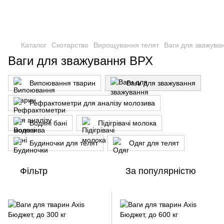
Каталог
Скотарство
Вирощування телят
Ваги для зважува
Ваги для зважування ВРХ
Випоювання тварин
Ваги для зважування
Рефрактометри для аналізу молозива
Водяні бані
Підігрівачі молока
Будиночки для телят
Одяг для телят
Фільтр
За популярністю