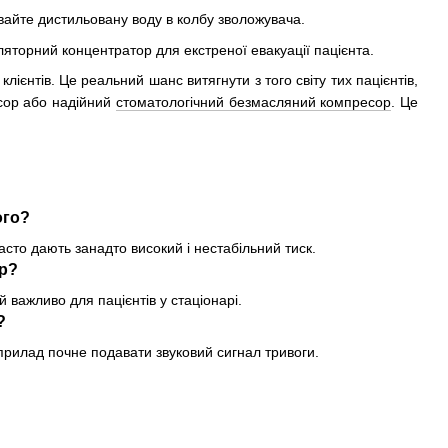
ивайте дистильовану воду в колбу зволожувача.
яторний концентратор для екстреної евакуації пацієнта.
ієнтів. Це реальний шанс витягнути з того світу тих пацієнтів,
сор або надійний
стоматологічний безмасляний компресор
. Це
ого?
асто дають занадто високий і нестабільний тиск.
ор?
 важливо для пацієнтів у стаціонарі.
?
прилад почне подавати звуковий сигнал тривоги.