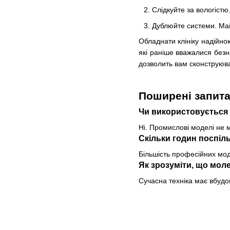
Слідкуйте за вологістю
Дублюйте системи. Май
Обладнати клініку надійною
які раніше вважалися без
дозволить вам сконструюва
Поширені запит
Чи використовується
Ні. Промислові моделі не м
Скільки годин поспі
Більшість професійних моде
Як зрозуміти, що мол
Сучасна техніка має вбудо