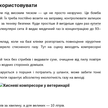
икористовувати
нем під високим тиском — це не просто незручно. Це бомба
ній. Їх треба постійно возити на заправку, контролювати залишок
 за техніку безпеки. Куди простіше й вигідніше один раз
купити
олекулярні сита й видає медичний газ із концентрацією до 93–
лад, коли на базі клініки розгортають повноцінне хірургічне
жерело стисненого газу. Тут на сцену виходять компресорні
й тиск без стрибків і видавати сухе, очищене від пилу повітря
 жодних сторонніх домішок.
арується з поршня і потрапить у шланги, може забити тонкі
огія гарантує абсолютну екологічність газу на виході.
ів за хвилину, а для великих — 10 літрів.