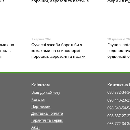
1 червня 2026
30 травня 2026
омах на
Сучасні засоби боротьби з
Групові пої
троль
комахами на свинофермі:
водопостач
і
порошки, аерозолі та пастки
будь-який 
Клієнтам
Контактна
Вхід до кабінету
098 772-34-3
Каталог
098 443-23-2
Партнерам
098 543-54-5
Доставка і оплата
098 337-27-2
Гарантія та сервіс
066 772-34-3
Акції