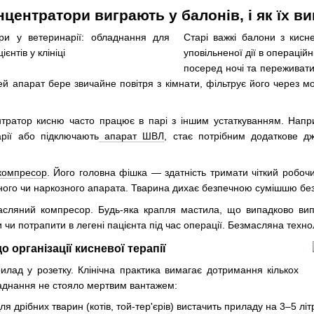
нцентратори виграють у балонів, і як їх в
Старі важкі балони з кис
уповільненої дії в операцій
посеред ночі та переживати
ей апарат бере звичайне повітря з кімнати, фільтрує його через м
тратор кисню часто працює в парі з іншим устаткуванням. Наприк
рії або підключають
апарат ШВЛ
, стає потрібним додаткове д
 компресор
. Його головна фішка — здатність тримати чіткий робочи
ного чи наркозного апарата. Тварина дихає безпечною сумішшю без
асляний компресор. Будь-яка крапля мастила, що випадково вип
 чи потрапити в легені пацієнта під час операції. Безмасляна технол
 організації кисневої терапії
илад у розетку. Клінічна практика вимагає дотримання кількох
аднання не стояло мертвим вантажем:
я дрібних тварин (котів, той-тер'єрів) вистачить приладу на 3–5 літр