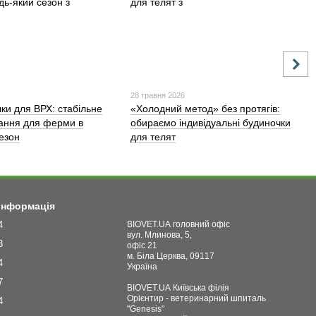
28 травня 2026
лки для ВРХ: стабільне
«Холодний метод» без протягів:
ання для ферми в
обираємо індивідуальні будиночки
сезон
для телят
 інформація
4
BIOVET.UA головний офіс
вул. Млинова, 5,
3
офіс 21
м. Біла Церква, 09117
4
Україна
7
BIOVET.UA Київська філія
Орієнтир - ветеринарний шпиталь
4
"Genesis"