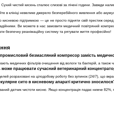
. Сухий чистий кисень спалює слизові за лічені години. Завжди нал
те в клініці невелике джерело безперебійного живлення або акумул
 кисневою підтримкою — це не просто підняти свій престиж серед кл
надійними. Ви можете в нас замовити медичний повітряний компре
ти безпечну реанімаційну систему та рятувати життя професійно!
ання
 промисловий безмасляний компресор замість медичн
ають медичних фільтрів очищення від вологи та бактерій, а також ч
ль може працювати сучасний ветеринарний концентрат
лей розраховані на цілодобову роботу без зупинок (24/7), що вкрай
екулярне сито в кисневому апараті критично зносилося
ваний датчик чистоти кисню. Якщо концентрація падає нижче 82%, 