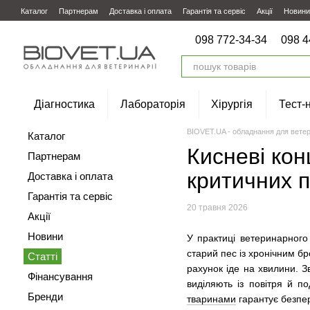
Перейти до основного контенту
Каталог
Партнерам
Доставка і оплата
Гарантія та сервіс
Акції
Новини
098 772-34-34
098 4
Діагностика
Лабораторія
Хірургія
Тест-
BIOVET.UA - обладнання для ветер
Каталог
Кисневі кон
Партнерам
критичних па
Доставка і оплата
Гарантія та сервіс
20 травня 2026
Акції
Новини
У практиці ветеринарного
старий пес із хронічним бр
Статті
рахунок іде на хвилини. 
Фінансування
виділяють із повітря й 
Бренди
тваринами
гарантує безпер