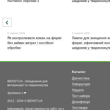
5 червня 2026
3 червня 2026
Як контролювати комах на фермі
Лампи для знищення к
без зайвих витрат і постійної
фермі: ефективний кон
обробки
шкідників у тваринництв
Каталог
Діагностика
BIOVET.UA - обладнання для
Лабораторія
ветеринарії та тваринництва
Хірургія
Зроблено з ❤
Тест-набори
2012 - 2026 © BIOVET.UA
Дезінфекція
Зоотовари
Інформація, представлена на сайті, не є