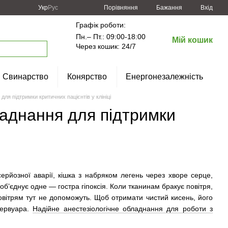
Порівняння
Укр
Рус
Бажання
Вхід
Графік роботи:
Пн.– Пт.: 09:00-18:00
Мій кошик
Через кошик: 24/7
Свинарство
Конярство
Енергонезалежність
для підтримки критичних пацієнтів у клініці
ладнання для підтримки
ерйозної аварії, кішка з набряком легень через хворе серце,
х об’єднує одне — гостра гіпоксія. Коли тканинам бракує повітря,
овітрям тут не допоможуть. Щоб отримати чистий кисень, його
зервуара.
Надійне анестезіологічне обладнання для роботи з