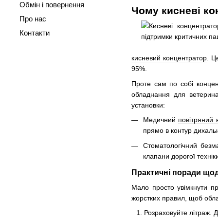
Обмін і повернення
Чому кисневі ко
Про нас
Контакти
кисневий концентратор
. Ц
95%.
Проте сам по собі концен
обладнання для ветерина
установки:
Медичний
повітряний
прямо в контур дихаль
Стоматологічний безм
клапани дорогої техніки
Практичні поради щодо
Мало просто увімкнути пр
жорстких правил, щоб обл
Розраховуйте літраж. Дл