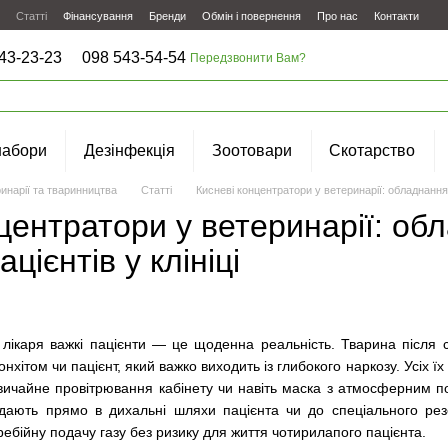
Статті
Фінансування
Бренди
Обмін і повернення
Про нас
Контакти
43-23-23
098 543-54-54
Передзвонити Вам?
набори
Дезінфекція
Зоотовари
Скотарство
инарії та тваринництва
Статті
Кисневі концентратори у ветеринарії: обладнання 
центратори у ветеринарії: об
цієнтів у клініці
 лікаря важкі пацієнти — це щоденна реальність. Тварина після с
онхітом чи пацієнт, який важко виходить із глибокого наркозу. Усіх ї
Звичайне провітрювання кабінету чи навіть маска з атмосферним п
подають прямо в дихальні шляхи пацієнта чи до спеціального ре
ебійну подачу газу без ризику для життя чотирилапого пацієнта.