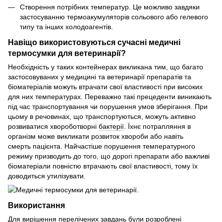
Створення потрібних температур. Це можливо завдяки
застосуванню термоакумуляторів сольового або гелевого
типу та інших холодоагентів.
Навіщо використовуються сучасні медичні
термосумки для ветеринарії?
Необхідність у таких контейнерах викликана тим, що багато
застосовуваних у медицині та ветеринарії препаратів та
біоматеріалів можуть втрачати свої властивості при високих
для них температурах. Переважно такі прецеденти виникають
під час транспортування чи порушення умов зберігання. При
цьому в речовинах, що транспортуються, можуть активно
розвиватися хвороботворні
бактерії
. Їхнє потрапляння в
організм може викликати розвиток хвороби або навіть
смерть пацієнта. Найчастіше порушення температурного
режиму призводить до того, що дорогі препарати або важливі
біоматеріали повністю втрачають свої властивості, тому їх
доводиться утилізувати.
Використання
Для вирішення перелічених завдань були розроблені