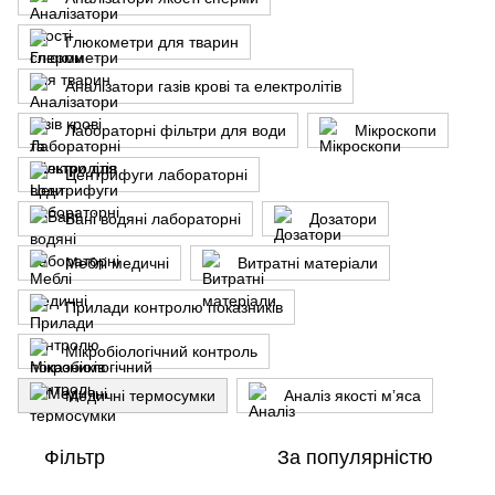
Глюкометри для тварин
Аналізатори газів крові та електролітів
Лабораторні фільтри для води
Мікроскопи
Центрифуги лабораторні
Бані водяні лабораторні
Дозатори
Меблі медичні
Витратні матеріали
Прилади контролю показників
Мікробіологічний контроль
Медичні термосумки
Аналіз якості мʼяса
Фільтр
За популярністю