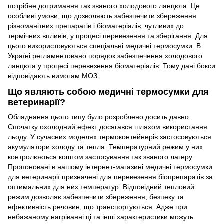
потрібне дотримання так званого холодового ланцюга. Це
особливі умови, що дозволяють забезпечити збереження
різноманітних препаратів і біоматеріалів, чутливих до
термічних впливів, у процесі перевезення та зберігання. Для
цього використовуються спеціальні медичні термосумки. В
Україні регламентовано порядок забезпечення холодового
ланцюга у процесі перевезення біоматеріалів. Тому дані бокси
відповідають вимогам МОЗ.
Що являють собою медичні термосумки для
ветеринарії?
Обладнання цього типу було розроблено досить давно.
Спочатку охолодний ефект досягався шляхом використання
льоду. У сучасних моделях термоконтейнерів застосовуються
акумулятори холоду та тепла. Температурний режим у них
контролюється коштом застосування так званого лагеру.
Пропоновані в нашому інтернет-магазині медичні термосумки
для ветеринарії призначені для перевезення біопрепаратів за
оптимальних для них температур. Відповідний тепловий
режим дозволяє забезпечити збереження, безпеку та
ефективність речовин, що транспортуються. Адже при
небажаному нагріванні ці та інші характеристики можуть