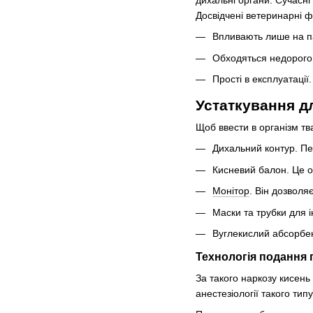
Досвідчені ветеринарні ф
Впливають лише на па
Обходяться недорого.
Прості в експлуатації
Устаткування дл
Щоб ввести в організм т
Дихальний контур. Пе
Кисневий балон. Це 
Монітор
. Він дозволя
Маски та трубки для і
Вуглекислий абсорбен
Технологія подання п
За такого наркозу кисень
анестезіології такого ти