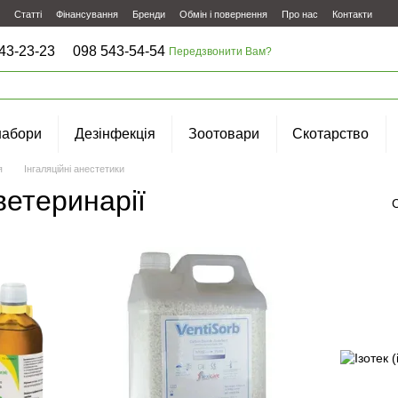
Статті
Фінансування
Бренди
Обмін і повернення
Про нас
Контакти
43-23-23
098 543-54-54
Передзвонити Вам?
набори
Дезінфекція
Зоотовари
Скотарство
я
Інгаляційні анестетики
ветеринарії