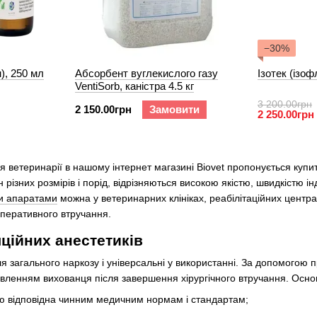
−30%
), 250 мл
Абсорбент вуглекислого газу
Ізотек (ізоф
VentiSorb, каністра 4.5 кг
3 200.00грн
2 150.00грн
Замовити
2 250.00грн
ля ветеринарії в нашому інтернет магазині Biovet пропонується купи
н різних розмірів і порід, відрізняються високою якістю, швидкістю і
и апаратами
можна у ветеринарних клініках, реабілітаційних центрах
перативного втручання.
яційних анестетиків
я загального наркозу і універсальні у використанні. За допомогою
овленням вихованця після завершення хірургічного втручання. Осно
стю відповідна чинним медичним нормам і стандартам;