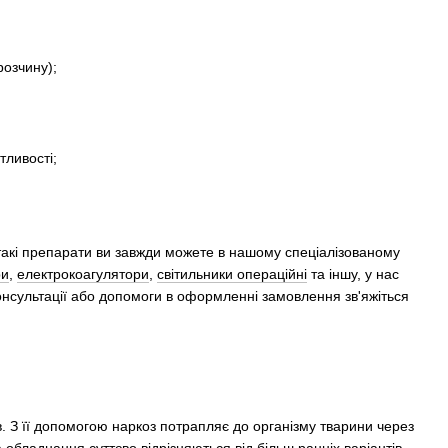
розчину);
тливості;
и такі препарати ви завжди можете в нашому спеціалізованому
ри
,
електрокоагулятори
,
світильники операційні
та іншу, у нас
консультації або допомоги в оформленні замовлення зв'яжіться
в. З її допомогою наркоз потрапляє до організму тварини через
обладнання суттєво відрізняються від більш ранніх варіантів.