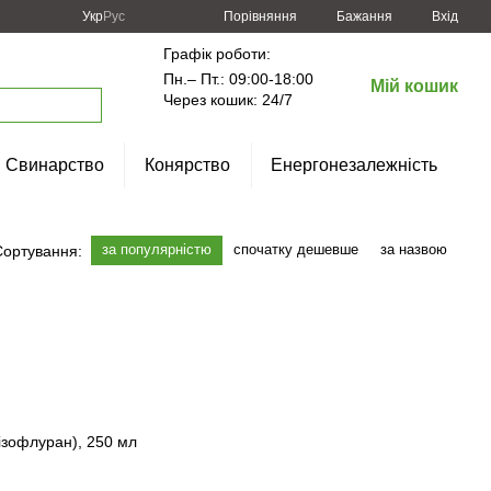
Порівняння
Укр
Рус
Бажання
Вхід
Графік роботи:
Пн.– Пт.: 09:00-18:00
Мій кошик
Через кошик: 24/7
Свинарство
Конярство
Енергонезалежність
за популярністю
спочатку дешевше
за назвою
Сортування: