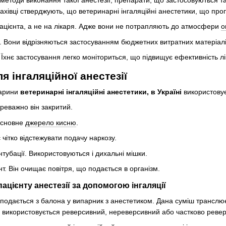
ахівці стверджують, що ветеринарні інгаляційні анестетики, що про
цієнта, а не на лікаря. Адже вони не потрапляють до атмосфери
о
 Вони відрізняються застосуванням бюджетних витратних матеріалі
. Їхнє застосування легко моніториться, що підвищує ефективність л
я інгаляційної анестезії
варини
ветеринарні інгаляційні анестетики, в Україні
використовує
реважно він закритий.
основне
джерело кисню
.
є чітко відстежувати подачу наркозу.
нтубації. Використовуються і дихальні мішки.
т. Він очищає повітря, що подається в організм.
ацієнту анестезії за допомогою інгаляції
 подається з балона у випарник з анестетиком. Дана суміш транслю
пу використовується реверсивний, нереверсивний або частково реве