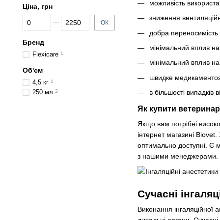
можливість використан
Ціна, грн
зниження вентиляційн
Від Ціна, грн
До Ціна, грн
ОК
добра переносимість (
Бренд
мінімальний вплив на
Flexicare
1
мінімальний вплив на
Об'єм
швидке медикаментозн
4,5 кг
1
250 мл
2
в більшості випадків 
Як купити ветеринарн
Якщо вам потрібні високо
інтернет магазині Biovet.
оптимально доступні. Є м
з нашими менеджерами.
Сучасні інгаляц
Виконання інгаляційної а
дихальні органи. Сучасні