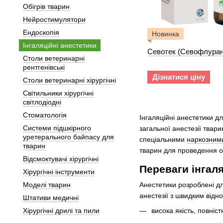
Обігрів тварин
Нейростимулятори
Ендоскопія
Новинка
Інгаляційні анестетики
Севотек (Севофлуран
Столи ветеринарні
рентгенівські
Дізнатися ціну
Столи ветеринарні хірургічні
Світильники хірургічні
світлодіодні
Стоматологія
Інгаляційні анестетики д
Системи підшкірного
загальної анестезії твари
уретерального байпасу для
спеціальними
наркозним
тварин
тварин для проведення о
Відсмоктувачі хірургічні
Переваги інгал
Хірургічні інструменти
Моделі тварин
Анестетики розроблені дл
анестезії з швидким відн
Штативи медичні
Хірургічні дрилі та пили
висока якість, повні