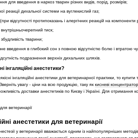
ня для введення в наркоз тварин різних видів, порід, розмірів;
ої реакції дихальної системи на вуглекислий газ;
при відсутності протипоказань і алергічних реакцій на компоненти 
 внутрішньочерепний тиск;
 збудливість тварини;
е введення в глибокий сон з повною відсутністю болю і втратою чу
відсутність подразнення верхніх дихальних шляхів.
і інгаляційні анестетики?
якісні інгаляційні анестетики для ветеринарної практики, то купит
 Зверніть увагу - ціни на всю продукцію, таку як
кисневі концентрато
ожливість доставки анестетиків по Києву і Україні. Для отримання 
ійні анестетики для ветеринарії
нестезії у ветеринарії вважається одним із найпопулярніших методі
 методи виконання такої анестезії, препарати, що застосовуються та 