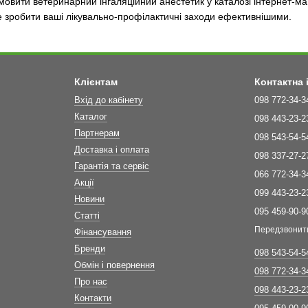
овити ветеринарний інгаляційний анестетик у каталозі інтернет-маг
е зробити ваші лікувально-профілактичні заходи ефективнішими.
Клієнтам
Контактна
Вхід до кабінету
098 772-34-3
Каталог
098 443-23-2
Партнерам
098 543-54-5
Доставка і оплата
098 337-27-2
Гарантія та сервіс
066 772-34-3
Акції
099 443-23-2
Новини
095 459-90-9
Статті
Передзвонит
Фінансування
Бренди
098 543-54-5
Обмін і повернення
098 772-34-3
Про нас
098 443-23-2
Контакти