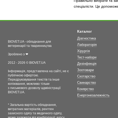
Правильно вибрати та зам
спеціалісти. Це допомож
Каталог
Діагностика
BIOVET.UA - обладнання для
Лабораторія
ветеринарії та тваринництва
Хірургія
Зроблено з ❤
Тест-набори
2012 - 2026 © BIOVET.UA
Дезінфекція
Зоотовари
Інформація, представлена на сайті, не є
публічною офертою.
Скотарство
Передруковування текстів та інше
Свинарство
копіювання, можливо тільки
з письмового дозволу адміністрації
Конярство
BIOVET.UA.
Енергонезалежність
* Загальна вартість обладнання,
витратних матеріалів, рентген
захисного одягу та медичного одягу,
може залежати від конфігурації, курсу