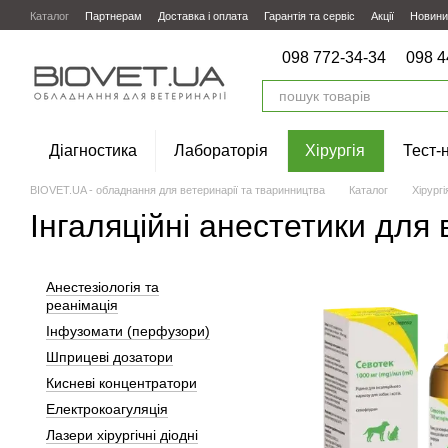
Перейти до основного контенту
Каталог
Партнерам
Доставка і оплата
Гарантія та сервіс
Акції
Новини
098 772-34-34
098 4
Діагностика
Лабораторія
Хірургія
Тест-
BIOVET.UA - обладнання для ветеринарії та тваринництва
Каталог
Хірургі
Інгаляційні анестетики для 
Анестезіологія та
реанімація
Інфузомати (перфузори)
Шприцеві дозатори
Кисневі концентратори
Електрокоагуляція
Лазери хірургічні діодні