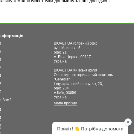
азину компанії Біовет. Вам допоможуть наші досвідчені
 інформація
4
BIOVET.UA головний офіс
вул. Млинова, 5,
3
офіс 21
м. Біла Церква, 09117
4
Україна
7
BIOVET.UA Київська філія
Орієнтир - ветеринарний шпиталь
4
"Genesis"
3
Індустріальний провулок, 23,
офіс 204
0
м.Київ, 03056
Україна
и Вам?
Мапа проїзду
4
4
3