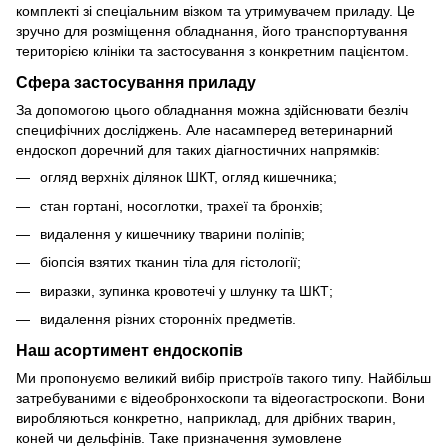
комплекті зі спеціальним візком та утримувачем приладу. Це
зручно для розміщення обладнання, його транспортування
територією клініки та застосування з конкретним пацієнтом.
Сфера застосування приладу
За допомогою цього обладнання можна здійснювати безліч
специфічних досліджень. Але насамперед ветеринарний
ендоскоп доречний для таких діагностичних напрямків:
огляд верхніх ділянок ШКТ, огляд кишечника;
стан гортані, носоглотки, трахеї та бронхів;
видалення у кишечнику тварини поліпів;
біопсія взятих тканин тіла для гістології;
виразки, зупинка кровотечі у шлунку та ШКТ;
видалення різних сторонніх предметів.
Наш асортимент ендоскопів
Ми пропонуємо великий вибір пристроїв такого типу. Найбільш
затребуваними є відеобронхоскопи та відеогастроскопи. Вони
виробляються конкретно, наприклад, для дрібних тварин,
коней чи дельфінів. Таке призначення зумовлене