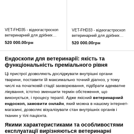
VET-FHD35 - відеогастроскоп
VET-FHD33 - відеогастроскоп
ветеринарний для дрібних
ветеринарний для дрібних
тварин, AOHUA
тварин, AOHUA
520 000.00грн
520 000.00грн
Ендоскопи для ветеринарії: якість та
функціональність преміального рівня
Ці пристрої дозволяють досліджувати внутрішні органи
тварини, поставити їй максимально точний діагноз, у тому
числі на початковій стадії захворювання, підібрати адекватне
лікування, істотно зменшити термін обстеження, що
виконується, і процесу терапії. Адже якісний
ветеринарний
ендоскоп, замовити онлайн
, який можна в нашому інтернет-
магазині, дозволяє візуалізувати стан внутрішніх органів і
тканин у тілі пацієнта.
Якими характеристиками та особливостями
експлуатації вирізняються ветеринарні