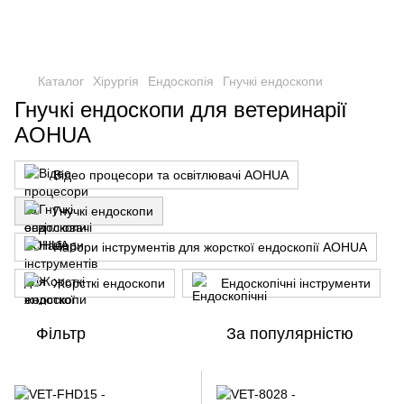
Каталог
Хірургія
Ендоскопія
Гнучкі ендоскопи
Гнучкі ендоскопи для ветеринарії
AOHUA
Відео процесори та освітлювачі AOHUA
Гнучкі ендоскопи
Набори інструментів для жорсткої ендоскопії AOHUA
Жорсткі ендоскопи
Ендоскопічні інструменти
Фільтр
За популярністю