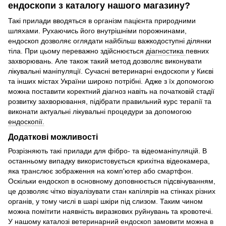
ендоскопи з каталогу нашого магазину?
Такі прилади вводяться в організм пацієнта природними
шляхами. Рухаючись його внутрішніми порожнинами,
ендоскоп дозволяє оглядати найбільш важкодоступні ділянки
тіла. При цьому переважно здійснюється
діагностика
певних
захворювань. Але також такий метод дозволяє виконувати
лікувальні маніпуляції. Сучасні ветеринарні ендоскопи у Києві
та інших містах України широко потрібні. Адже з їх допомогою
можна поставити коректний діагноз навіть на початковій стадії
розвитку захворювання, підібрати правильний курс терапії та
виконати актуальні лікувальні процедури за допомогою
ендоскопії.
Додаткові можливості
Розрізняють такі прилади для фібро- та відеоманіпуляцій. В
останньому випадку використовується крихітна відеокамера,
яка транслює зображення на комп'ютер або смартфон.
Оскільки ендоскоп в основному доповнюється підсвічуванням,
це дозволяє чітко візуалізувати стан капілярів на стінках різних
органів, у тому числі в шарі шкіри під слизом. Таким чином
можна помітити наявність виразкових руйнувань та кровотечі.
У нашому каталозі ветеринарний ендоскоп замовити можна в