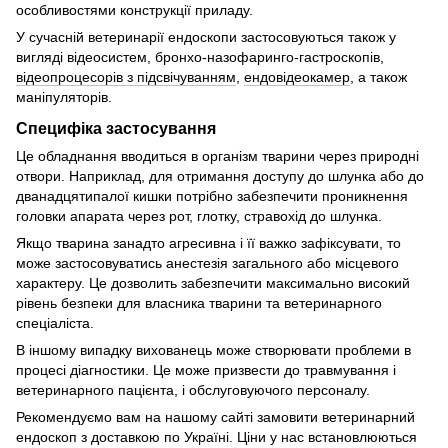
особливостями конструкції приладу.
У сучасній ветеринарії ендоскопи застосовуються також у
вигляді відеосистем, бронхо-назофаринго-гастроскопів,
відеопроцесорів з підсвічуванням
,
ендовідеокамер
, а також
маніпуляторів.
Специфіка застосування
Це обладнання вводиться в організм тварини через природні
отвори. Наприклад, для отримання доступу до шлунка або до
дванадцятипалої кишки потрібно забезпечити проникнення
головки апарата через рот, глотку, стравохід до шлунка.
Якщо тварина занадто агресивна і її важко зафіксувати, то
може застосовуватись анестезія загального або місцевого
характеру. Це дозволить забезпечити максимально високий
рівень безпеки для власника тварини та ветеринарного
спеціаліста.
В іншому випадку вихованець може створювати проблеми в
процесі діагностики. Це може призвести до травмування і
ветеринарного пацієнта, і обслуговуючого персоналу.
Рекомендуємо вам на нашому сайті замовити ветеринарний
ендоскоп з доставкою по Україні. Ціни у нас встановлюються