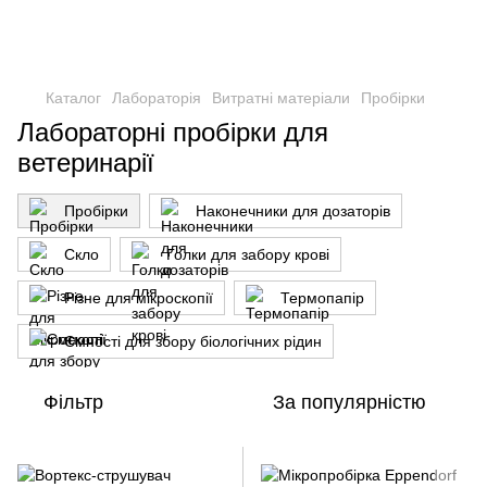
Каталог
Лабораторія
Витратні матеріали
Пробірки
Лабораторні пробірки для
ветеринарії
Пробірки
Наконечники для дозаторів
Скло
Голки для забору крові
Різне для мікроскопії
Термопапір
Ємності для збору біологічних рідин
Фільтр
За популярністю