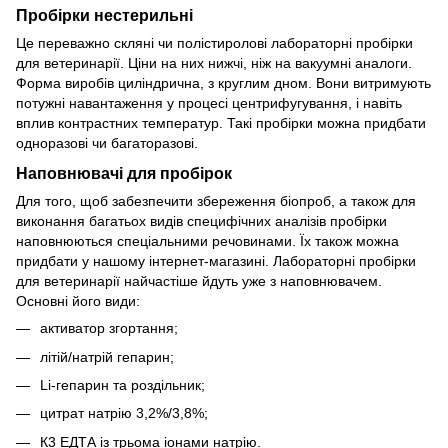
Пробірки нестерильні
Це переважно скляні чи полістиролові лабораторні пробірки
для ветеринарії. Ціни на них нижчі, ніж на вакуумні аналоги.
Форма виробів циліндрична, з круглим дном. Вони витримують
потужні навантаження у процесі центрифугування, і навіть
вплив контрастних температур. Такі пробірки можна придбати
одноразові чи багаторазові.
Наповнювачі для пробірок
Для того, щоб забезпечити збереження біопроб, а також для
виконання багатьох видів специфічних аналізів пробірки
наповнюються спеціальними речовинами. Їх також можна
придбати у нашому інтернет-магазині. Лабораторні пробірки
для ветеринарії найчастіше йдуть уже з наповнювачем.
Основні його види:
активатор згортання;
літій/натрій гепарин;
Li-гепарин та роздільник;
цитрат натрію 3,2%/3,8%;
К3 ЕДТА із трьома іонами натрію.