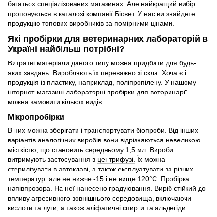
багатьох спеціалізованих магазинах. Але найкращий вибір
пропонується в каталозі компанії Біовет. У нас ви знайдете
продукцію топових виробників за помірними цінами.
Які пробірки для ветеринарних лабораторій в
Україні найбільш потрібні?
Витратні матеріали даного типу можна придбати для будь-
яких завдань. Виробляють їх переважно зі скла. Хоча є і
продукція із пластику, наприклад, поліпропілену. У нашому
інтернет-магазині лабораторні пробірки для ветеринарії
можна замовити кількох видів.
Мікропробірки
В них можна зберігати і транспортувати біопроби. Від інших
варіантів аналогічних виробів вони відрізняються невеликою
місткістю, що становить середньому 1,5 мл. Вироби
витримують застосування в
центрифузі.
Їх можна
стерилізувати в
автоклаві
, а також експлуатувати за різних
температур, але не нижче -15 і не вище 120°C. Пробірка
напівпрозора. На неї нанесено градуювання. Виріб стійкий до
впливу агресивного зовнішнього середовища, включаючи
кислоти та луги, а також аліфатичні спирти та альдегіди.