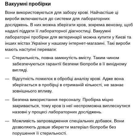
Вакуумні пробірки
Вони використовуються для забору крові. Найчастіше ці
вироби включаються до системи для лабораторних
досліджень. В них можна зберігати кров, зокрема венозну, щоб
надалі піддати її лабораторної діагностиці. Вакуумні
лабораторні пробірки для ветеринарії можна купити у Києві та
інших містах України у нашому інтернет-магазині. Такі вироби
мають наступні переваги:
Стерильність, повна замкнутість вмісту. Таким чином
забезпечуються гарантії безпеки біопроби в її вихідному
вигляді.
Відсутність помилок в обробці аналізу крові. Адже вона
зберігається в пробірці в отриманій кількості, не зазнає
зовнішнього впливу.
Безпека використання персоналу. Пробірка міцно
закривається, тому кров із неї неспроможна виплеснутися
назовні у процесі лабораторних досліджень.
Можливість запровадження спеціальних добавок. Вони
дозволяють довше зберегти матеріал біопроби без
порушення її стерильності.