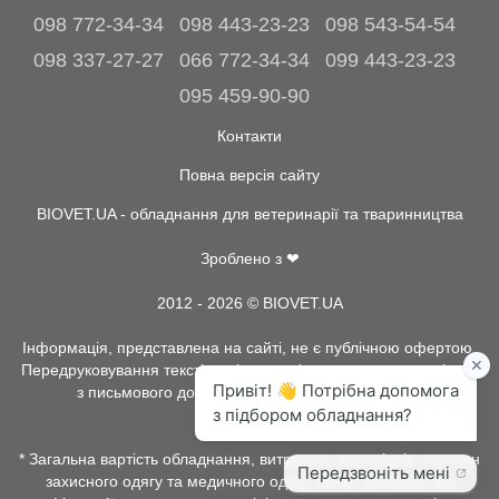
098 772-34-34
098 443-23-23
098 543-54-54
098 337-27-27
066 772-34-34
099 443-23-23
095 459-90-90
Контакти
Повна версія сайту
BIOVET.UA - обладнання для ветеринарії та тваринництва
Зроблено з ❤
2012 - 2026 © BIOVET.UA
Інформація, представлена на сайті, не є публічною офертою.
Передруковування текстів та інше копіювання, можливо тільки
з письмового дозволу адміністрації BIOVET.UA.
* Загальна вартість обладнання, витратних матеріалів, рентген
захисного одягу та медичного одягу, може залежати від