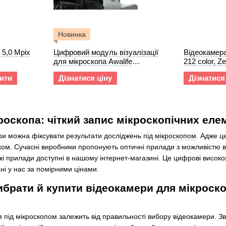
Новинка
5,0 Mpix
Цифровий модуль візуалізації
Відеокамер
для мікроскопа Awalife
212 color, Ze
Microscope Image Hub
ити
Дізнатися ціну
Дізнатися
роскопа: чіткий запис мікроскопічних еле
и можна фіксувати результати досліджень під
мікроскопом
. Адже ц
ом. Сучасні виробники пропонують оптичні прилади з можливістю 
кі прилади доступні в нашому інтернет-магазині. Це цифрові високо
і у нас за помірними цінами.
брати й купити відеокамери для мікроскоп
я під мікроскопом залежить від правильності вибору відеокамери. 