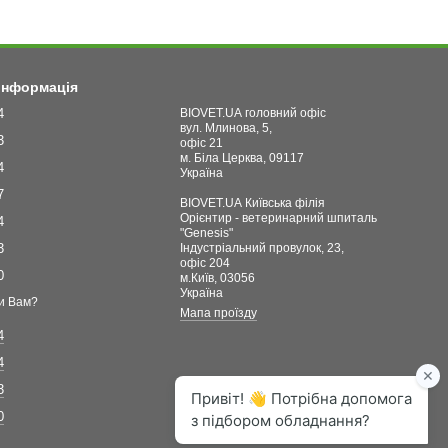
 інформація
4
BIOVET.UA головний офіс
вул. Млинова, 5,
3
офіс 21
м. Біла Церква, 09117
4
Україна
7
BIOVET.UA Київська філія
Орієнтир - ветеринарний шпиталь
4
"Genesis"
3
Індустріальний провулок, 23,
офіс 204
0
м.Київ, 03056
Україна
и Вам?
Мапа проїзду
4
4
3
0