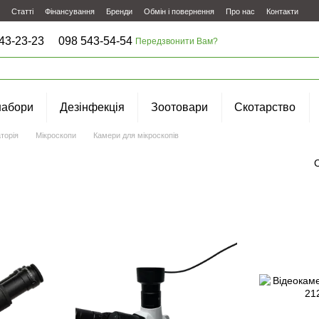
Статті
Фінансування
Бренди
Обмін і повернення
Про нас
Контакти
43-23-23
098 543-54-54
Передзвонити Вам?
набори
Дезінфекція
Зоотовари
Скотарство
торія
Мікроскопи
Камери для мікроскопів