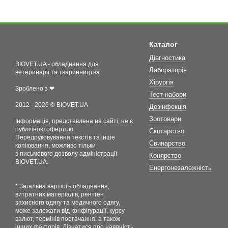
Каталог
Діагностика
BIOVET.UA - обладнання для
Лабораторія
ветеринарії та тваринництва
Хірургія
Зроблено з ❤
Тест-набори
2012 - 2026 © BIOVET.UA
Дезінфекція
Зоотовари
Інформація, представлена на сайті, не є
публічною офертою.
Скотарство
Передруковування текстів та інше
Свинарство
копіювання, можливо тільки
з письмового дозволу адміністрації
Конярство
BIOVET.UA.
Енергонезалежність
* Загальна вартість обладнання,
витратних матеріалів, рентген
захисного одягу та медичного одягу,
може залежати від конфігурації, курсу
валют, термінів постачання, а також
інших факторів. Дізнатися про наявність