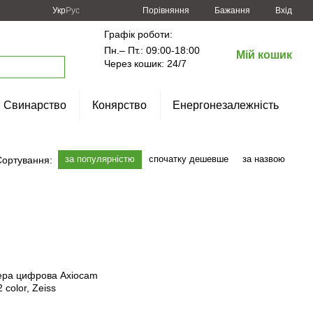
Порівняння
Укр
Рус
Бажання
Вхід
Графік роботи:
Пн.– Пт.: 09:00-18:00
Мій кошик
Через кошик: 24/7
Свинарство
Конярство
Енергонезалежність
за популярністю
спочатку дешевше
за назвою
Сортування: