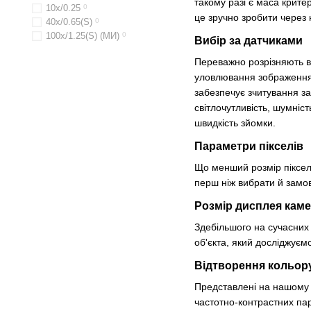
такому разі є маса крите
10х/0.25
0
це зручно зробити через 
40х/0.65(S)
0
100х/1.25(S) (МИ)
0
Вибір за датчиками
Переважно розрізняють в
уловлювання зображення, 
забезпечує зчитування за
світлочутливість, шумніс
швидкість зйомки.
Параметри пікселів
Що менший розмір піксел
перш ніж вибрати й замо
Розмір дисплея кам
Здебільшого на сучасних
об'єкта, який досліджуємо
Відтворення кольор
Представлені на нашому 
частотно-контрастних пар