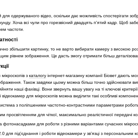
 для одержуваного відео, оскільки дає можливість спостерігати зо
екунду. Хоча всі чули про горезвісний двадцять п'ятий кадр. Щоб заб
нем частоти.
атності
чно збільшити картинку, то не варто вибирати камеру з високою ро
ищим рівнем зображення. Це дасть змогу отримати більш деталізова
кції
 мікроскопів з
каталогу
інтернет-магазину компанії Біовет дають мож
браження. Також завдяки цьому можна більш точно здійснювати ви
йняти наші фахівці. Вони звернуть вашу увагу на ті ключові критері
ї відеокамер для мікроскопів можна виділити такі особливі компонен
система з поліпшеними частотно-контрастними параметрами робот
им просвітленням для чіткої, максимально реалістичної передачі ко
та фотонасадками для роботи з різними варіантами сучасних мікроск
.0 для під'єднання і роботи відеокамери у зв'язці з персональним 