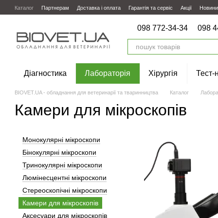
Перейти до основного контенту
Каталог
Партнерам
Доставка і оплата
Гарантія та сервіс
Акції
Новини
098 772-34-34
098 4
Діагностика
Лабораторія
Хірургія
Тест-
BIOVET.UA - обладнання для ветеринарії та тваринництва
Каталог
Лабора
Камери для мікроскопів
Монокулярні мікроскопи
Бінокулярні мікроскопи
Тринокулярні мікроскопи
Люмінесцентні мікроскопи
Стереоскопічні мікроскопи
Камери для мікроскопів
Аксесуари для мікроскопів