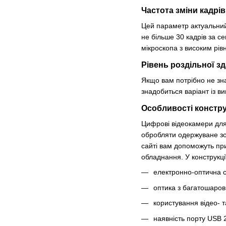
Частота зміни кадрів
Цей параметр актуальний
не більше 30 кадрів за с
мікроскопа з високим рів
Рівень роздільної зд
Якщо вам потрібно не зна
знадобиться варіант із в
Особливості констру
Цифрові відеокамери для
обробляти одержуване зо
сайті вам допоможуть при
обладнання. У конструкці
електронно-оптична 
оптика з багатошаров
користування відео- 
наявність порту USB 2