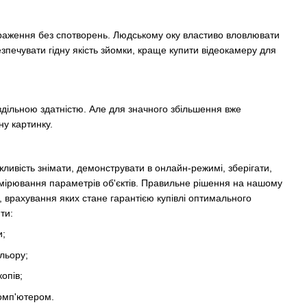
браження без спотворень. Людському оку властиво вловлювати
езпечувати гідну якість зйомки, краще купити відеокамеру для
здільною здатністю. Але для значного збільшення вже
ну картинку.
ливість знімати, демонструвати в онлайн-режимі, зберігати,
мірювання параметрів об'єктів. Правильне рішення на нашому
ї, врахування яких стане гарантією купівлі оптимального
ти:
и;
льору;
опів;
комп'ютером.