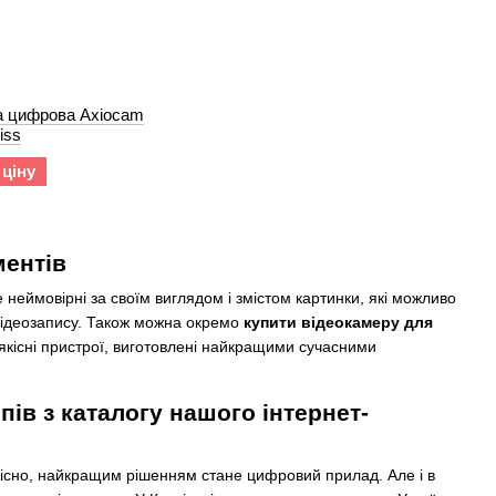
а цифрова Axiocam
iss
 ціну
ментів
е неймовірні за своїм виглядом і змістом картинки, які можливо
відеозапису. Також можна окремо
купити відеокамеру для
якісні пристрої, виготовлені найкращими сучасними
ів з каталогу нашого інтернет-
Звісно, найкращим рішенням стане цифровий прилад. Але і в