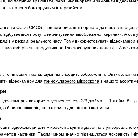
ріїв, які потрібно врахувати, перш ніж вибрати й замовити відеокаме
наш каталог з його зручним інтерфейсом.
аріанти CCD і CMOS. При використанні першого датчика в процесі 
відбувається поступове зчитування відображеної картинки. А ось у
рядів у режимі реального часу. Тому використовувати відеокамери 
ть і високий рівень продуктивності застосовуваних додатків. А ось
я, то чіткішим і менш шумним виходить зображення. Оптимальним вв
вити відеокамеру для
тринокулярного мікроскопа
з нашого асортиме
ери
 відеокамерах використовується сенсор 2/3 дюйма — 1 дюйм. Він да
, а й число пікселів, що важливо для чіткості картинки.
у
сайті відеокамери для мікроскопа купити доречно з універсально
аметрів картинки. Таким чином значно підвищується яскравість і чіт