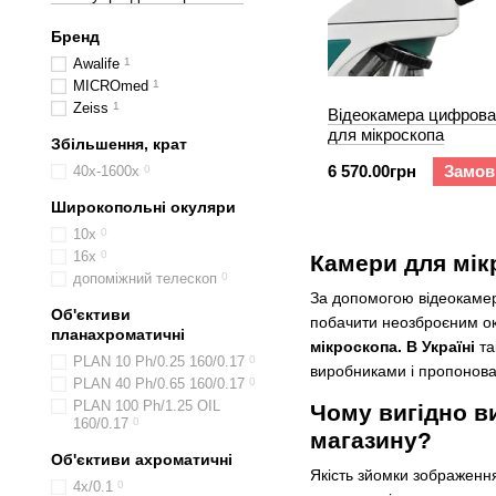
Бренд
Awalife
1
MICROmed
1
Zeiss
1
Відеокамера цифрова 
для мікроскопа
Збільшення, крат
6 570.00грн
Замов
40х-1600х
0
Широкопольні окуляри
10х
0
16х
0
Камери для мік
допоміжний телескоп
0
За допомогою відеокамер
Об'єктиви
побачити неозброєним ок
планахроматичні
мікроскопа. В Україні
та
PLAN 10 Ph/0.25 160/0.17
0
виробниками і пропонован
PLAN 40 Ph/0.65 160/0.17
0
PLAN 100 Ph/1.25 OIL
Чому вигідно ви
160/0.17
0
магазину?
Об'єктиви ахроматичні
Якість зйомки зображенн
4х/0.1
0