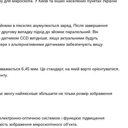
ру для мікроскопа. У Києві та інших населених пунктах України
зйомки в пікселях акумулюється заряд. Після завершення
 другому випадку підхід до зйомки паралельний. Він
з датчиком CCD вигідніше, якщо актуальними будуть
 камери з альтернативними датчиками забезпечують вищу
ажається 6,45 мкм. Це стандарт, на який варто орієнтуватися,
нту.
є змогу найякісніше збільшити не тільки розмір зображення
ю електронно-оптичною системою і функцією підвищення
кість зображення мікроскопічного об'єкта.