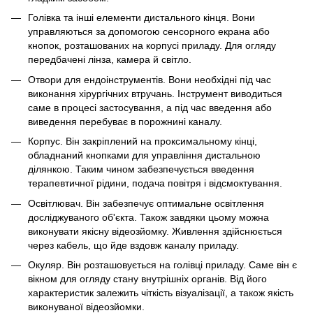
Голівка та інші елементи дистального кінця. Вони
управляються за допомогою сенсорного екрана або
кнопок, розташованих на корпусі приладу. Для огляду
передбачені лінза, камера й світло.
Отвори для ендоінструментів. Вони необхідні під час
виконання хірургічних втручань. Інструмент виводиться
саме в процесі застосування, а під час введення або
виведення перебуває в порожнині каналу.
Корпус. Він закріплений на проксимальному кінці,
обладнаний кнопками для управління дистальною
ділянкою. Таким чином забезпечується введення
терапевтичної рідини, подача повітря і відсмоктування.
Освітлювач. Він забезпечує оптимальне освітлення
досліджуваного об'єкта. Також завдяки цьому можна
виконувати якісну відеозйомку. Живлення здійснюється
через кабель, що йде вздовж каналу приладу.
Окуляр. Він розташовується на голівці приладу. Саме він є
вікном для огляду стану внутрішніх органів. Від його
характеристик залежить чіткість візуалізації, а також якість
виконуваної відеозйомки.