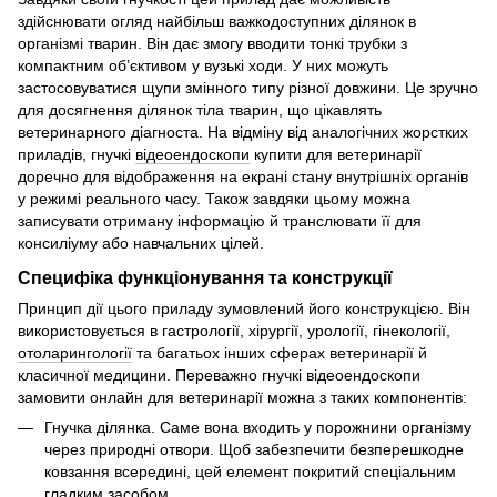
здійснювати огляд найбільш важкодоступних ділянок в
організмі тварин. Він дає змогу вводити тонкі трубки з
компактним об’єктивом у вузькі ходи. У них можуть
застосовуватися щупи змінного типу різної довжини. Це зручно
для досягнення ділянок тіла тварин, що цікавлять
ветеринарного діагноста. На відміну від аналогічних жорстких
приладів, гнучкі
відеоендоскопи
купити для ветеринарії
доречно для відображення на екрані стану внутрішніх органів
у режимі реального часу. Також завдяки цьому можна
записувати отриману інформацію й транслювати її для
консиліуму або навчальних цілей.
Специфіка функціонування та конструкції
Принцип дії цього приладу зумовлений його конструкцією. Він
використовується в гастрології, хірургії, урології, гінекології,
отоларингології
та багатьох інших сферах ветеринарії й
класичної медицини. Переважно гнучкі відеоендоскопи
замовити онлайн для ветеринарії можна з таких компонентів:
Гнучка ділянка. Саме вона входить у порожнини організму
через природні отвори. Щоб забезпечити безперешкодне
ковзання всередині, цей елемент покритий спеціальним
гладким засобом.