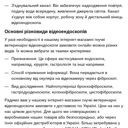
З'єднувальний канал. Він забезпечує надходження повітря,
подачу води всередину, живлення джерела світла. Канал
з'єднує між собою корпус, робочу зону й дистальний кінець
відеоендоскопа.
Основні різновиди відеоендоскопів
У разі необхідності в нашому інтернет-магазині гнучкі
ветеринарні відеоендоскопи замовити онлайн можна різних
видів. Їх можна вибрати за такими критеріями:
Призначення. Це сфера застосування ендоскопа,
наприклад, хірургія, гастрологія та інші напрямки.
Спосіб отримання інформації. Вона передається в
основному від окуляра на відеокамеру через фіброскоп.
Вид дослідження. Найпопулярніші бронхофіброскопи,
гастродуоденоскопи, колонофіброскопи, цистофіброскопи.
Радимо вам у нашому інтернет-магазині гнучкі ветеринарні
відеоендоскопи замовити з доставкою по Україні. Ціни на них у
нас цілком доступні. Для цього ми співпрацюємо з
виробниками наших товарів або безпосередньо, або через
їхніх офіційних дистриб'юторів в Україні. Більш затребувана у