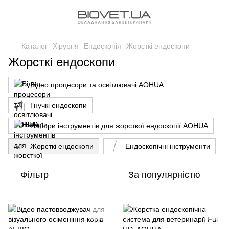
Каталог
Хірургія
Ендоскопія
Жорсткі ендоскопи
Жорсткі ендоскопи
Відео процесори та освітлювачі AOHUA
Гнучкі ендоскопи
Набори інструментів для жорсткої ендоскопії AOHUA
Жорсткі ендоскопи
Ендоскопічні інструменти
Фільтр
За популярністю