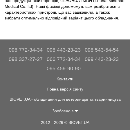
нас продукція таких брендів, як AOHUA і MDH (Zhuhai Mindhao
Medical Co. ltd). Наші фахівці допоможуть вам розібратися в
характеристиках пристроїв, що вас зацікавили, а також
вибрати оптимально відповідний варіант цього обладнання.
098 772-34-34
098 443-23-23
098 543-54-54
098 337-27-27
066 772-34-34
099 443-23-23
095 459-90-90
Контакти
Повна версія сайту
BIOVET.UA - обладнання для ветеринарії та тваринництва
Зроблено з ❤
2012 - 2026 © BIOVET.UA