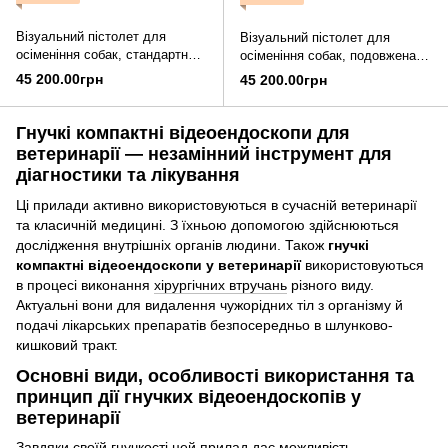
Візуальний пістолет для
Візуальний пістолет для
осіменіння собак, стандартна
осіменіння собак, подовжена
версія AI-BIO, S
версія AI-BIO, L
45 200.00грн
45 200.00грн
Гнучкі компактні відеоендоскопи для
ветеринарії — незамінний інструмент для
діагностики та лікування
Ці прилади активно використовуються в сучасній ветеринарії
та класичній медицині. З їхньою допомогою здійснюються
дослідження внутрішніх органів людини. Також
гнучкі
компактні відеоендоскопи у ветеринарії
використовуються
в процесі виконання
хірургічних втручань
різного виду.
Актуальні вони для видалення чужорідних тіл з організму й
подачі лікарських препаратів безпосередньо в шлунково-
кишковий тракт.
Основні види, особливості використання та
принцип дії гнучких відеоендоскопів у
ветеринарії
Завдяки своїй гнучкості цей прилад дає можливість