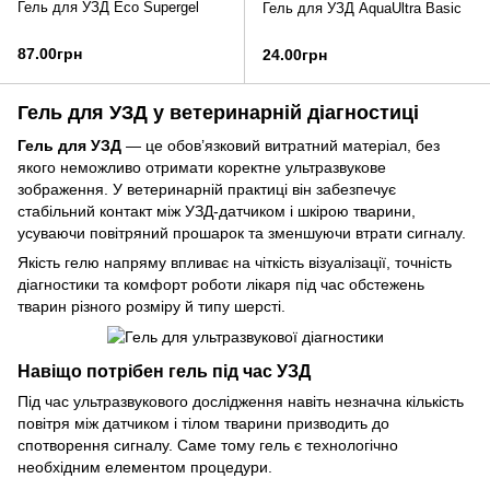
Гель для УЗД Eco Supergel
Гель для УЗД AquaUltra Basic
87.00грн
24.00грн
Гель для УЗД у ветеринарній діагностиці
Гель для УЗД
— це обов’язковий витратний матеріал, без
якого неможливо отримати коректне ультразвукове
зображення. У ветеринарній практиці він забезпечує
стабільний контакт між УЗД-датчиком і шкірою тварини,
усуваючи повітряний прошарок та зменшуючи втрати сигналу.
Якість гелю напряму впливає на чіткість візуалізації, точність
діагностики та комфорт роботи лікаря під час обстежень
тварин різного розміру й типу шерсті.
Навіщо потрібен гель під час УЗД
Під час ультразвукового дослідження навіть незначна кількість
повітря між датчиком і тілом тварини призводить до
спотворення сигналу. Саме тому гель є технологічно
необхідним елементом процедури.