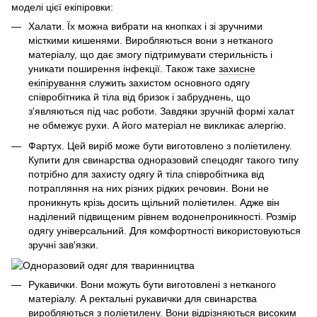
моделі цієї екіпіровки:
Халати. Їх можна вибрати на кнопках і зі зручними
місткими кишенями. Виробляються вони з нетканого
матеріалу, що дає змогу підтримувати стерильність і
уникати поширення інфекції. Також таке
захисне
екіпірування
служить захистом основного одягу
співробітника й тіла від бризок і забруднень, що
з'являються під час роботи. Завдяки зручній формі халат
не обмежує рухи. А його матеріал не викликає алергію.
Фартух. Цей виріб може бути виготовлено з поліетилену.
Купити для свинарства одноразовий спецодяг такого типу
потрібно для захисту одягу й тіла співробітника від
потрапляння на них різних рідких речовин. Вони не
проникнуть крізь досить щільний поліетилен. Адже він
наділений підвищеним рівнем водонепроникності. Розмір
одягу універсальний. Для комфортності використовуються
зручні зав'язки.
Рукавички. Вони можуть бути виготовлені з нетканого
матеріалу. А ректальні рукавички для свинарства
виробляються з поліетилену. Вони відрізняються високим