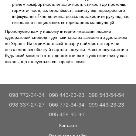
рівнем комфортності, еластичності, стійкості до проколів,
герметичності, вологостійкості, захисту від перехресного
інфікування. Їхня довжина дозволяє захистити руку під час
виконання специфічних ветеринарних маніпуляцій.
Пропонуємо вам у нашому інтернет-магазині якісний
одноразовий спецодяг для свинарства замовити з доставкою
по Україні. Ви отримаєте свій товар у найкоротші терміни,
незалежно від обсягу й вартості покупки. Наші консультанти в
будь-який момент готові допомогти вам з усіх виниклих у вас
питань, що стосуються співпраці з нами.
098 772-34-34
098 443-23-23
098 543-54-54
098 337-27-27
066 772-34-34
099 443-23-23
095 459-90-90
Контакти