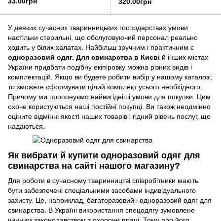
33.00грн
320.00грн
У деяких сучасних тваринницьких господарствах умови
настільки стерильні, що обслуговуючий персонал реально
ходить у білих халатах. Найбільш зручним і практичним є
одноразовий одяг. Для свинарства в Києві
й інших містах
України придбати подібну екіпіровку можна різних видів і
комплектацій. Якщо ви будете робити вибір у нашому каталозі,
то зможете сформувати цілий комплект усього необхідного.
Причому ми пропонуємо найвигідніші умови для покупки. Цим
охоче користуються наші постійні покупці. Ви також неодмінно
оціните відмінні якості наших товарів і гідний рівень послуг, що
надаються.
Як вибрати й купити одноразовий одяг для
свинарства на сайті нашого магазину?
Для роботи в сучасному тваринництві співробітники мають
бути забезпечені спеціальними засобами індивідуального
захисту. Це, наприклад, багаторазовий і одноразовий одяг для
свинарства. В Україні використання спецодягу зумовлене
чинним законодавством з охорони праці. Тому про його