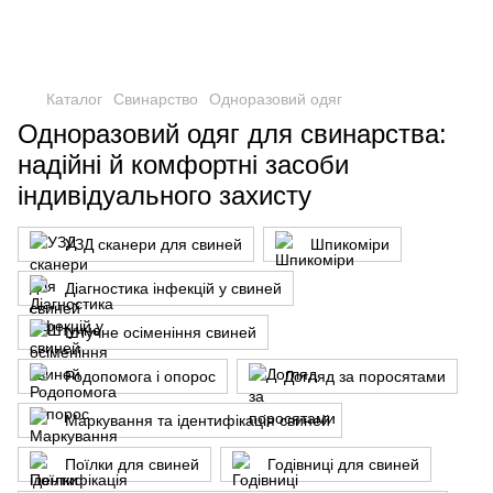
Каталог
Свинарство
Одноразовий одяг
Одноразовий одяг для свинарства:
надійні й комфортні засоби
індивідуального захисту
УЗД сканери для свиней
Шпикоміри
Діагностика інфекцій у свиней
Штучне осіменіння свиней
Родопомога і опорос
Догляд за поросятами
Маркування та ідентифікація свиней
Поїлки для свиней
Годівниці для свиней