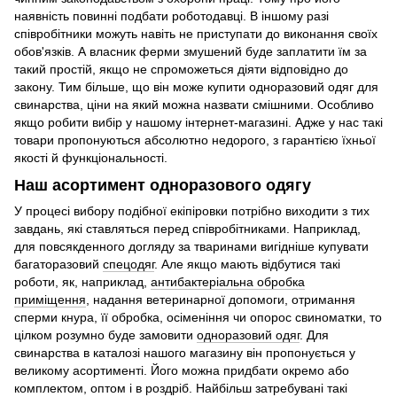
наявність повинні подбати роботодавці. В іншому разі
співробітники можуть навіть не приступати до виконання своїх
обов'язків. А власник ферми змушений буде заплатити їм за
такий простій, якщо не спроможеться діяти відповідно до
закону. Тим більше, що він може купити одноразовий одяг для
свинарства, ціни на який можна назвати смішними. Особливо
якщо робити вибір у нашому інтернет-магазині. Адже у нас такі
товари пропонуються абсолютно недорого, з гарантією їхньої
якості й функціональності.
Наш асортимент одноразового одягу
У процесі вибору подібної екіпіровки потрібно виходити з тих
завдань, які ставляться перед співробітниками. Наприклад,
для повсякденного догляду за тваринами вигідніше купувати
багаторазовий
спецодяг
. Але якщо мають відбутися такі
роботи, як, наприклад,
антибактеріальна обробка
приміщення
, надання ветеринарної допомоги, отримання
сперми кнура, її обробка, осіменіння чи опорос свиноматки, то
цілком розумно буде замовити
одноразовий одяг
. Для
свинарства в каталозі нашого магазину він пропонується у
великому асортименті. Його можна придбати окремо або
комплектом, оптом і в роздріб. Найбільш затребувані такі