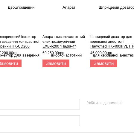
ошприцевий інжектор
Апарат високочастотний
Шприцевий дозатор для
я введення контрастної
електрохiрургiчний
керованої анестезії
човини HK-CD200
ЕХВЧ-200 "Надія-4"
Hawkmed HK-400Ⅲ VET T
t/HK-CD115 Vet
7 200.00грн
69 250.00грн
45 000.00грн
Замовити
Замовити
Замовити
Увійти за допомогою