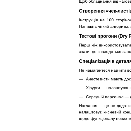
Щоб обладнання від «Біове
Створення «чек-листі
Інструкція на 100 сторін
Напишіть чіткий алгоритм: 
Тестові прогони (Dry 
Перш ніж використовувати 
знати, де знаходяться зап
Спеціалізація в детал
Не намагайтеся навчити всі
Анестезисти мають до
Хірурги — налаштування 
Середній персонал — до
Навчання — це не додатко
налаштовує кисневий конце
щодо функціоналу нових мо