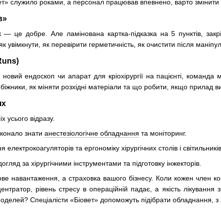
т» служило роками, а персонал працював впевнено, варто змінити п
в»
ок — це добре. Але ламінована картка-підказка на 5 пунктів, зак
як увімкнути, як перевірити герметичність, як очистити після маніпул
Runs)
новий ендоскоп чи апарат для кріохірургії на пацієнті, команда 
обіжники, як міняти розхідні матеріали та що робити, якщо прилад в
ях
х усього відразу.
сконало знати
анестезіологічне обладнання
та моніторинг.
електрокоагуляторів та ергономіку хірургічних столів і світильників
гляд за хірургічними інструментами та підготовку інжекторів.
ве навантаження, а страховка вашого бізнесу. Коли кожен член к
нтратор, рівень стресу в операційній падає, а якість лікування 
делей? Спеціалісти «Біовет» допоможуть підібрати обладнання, з 