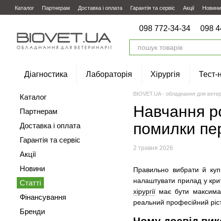
Перейти до основного контенту
Каталог
Партнерам
Доставка і оплата
Гарантія та сервіс
Акції
Новини
098 772-34-34
098 4
Діагностика
Лабораторія
Хірургія
Тест-
BIOVET.UA - обладнання для ветер
Каталог
Навчання ро
Партнерам
помилки пе
Доставка і оплата
Гарантія та сервіс
2 травня 2026
Акції
Новини
Правильно вибрати й куп
налаштувати прилад у крит
Статті
хірургії
має бути максимал
Фінансування
реальний професійний ріс
Бренди
Чому досвід вик