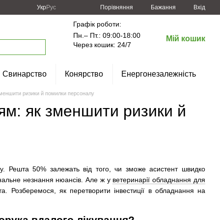
Порівняння
Укр
Рус
Бажання
Вхід
Графік роботи:
Пн.– Пт.: 09:00-18:00
Мій кошик
Через кошик: 24/7
Свинарство
Конярство
Енергонезалежність
 зменшити ризики й помилки персоналу
ям: як зменшити ризики й
у. Решта 50% залежать від того, чи зможе асистент швидко
банальне незнання нюансів. Але ж у
ветеринарії обладнання для
а. Розберемося, як перетворити інвестиції в обладнання на
орука вдалого лікування?