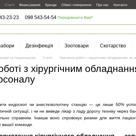
Статті
Фінансування
Бренди
Обмін і повернення
Про нас
Контакти
43-23-23
098 543-54-54
Передзвонити Вам?
набори
Дезінфекція
Зоотовари
Скотарство
инарії та тваринництва
Статті
Навчання роботі з хірургічним обладнанням: як
боті з хірургічним обладнанн
рсоналу
ити ендоскоп чи анестезіологічну станцію — це лише 50% успіх
ичній ситуації, і чи не виведе лікар з ладу дорогу техніку через 
ьно справним. Інакше воно спровокує ризики для життя пацієнт
т вашої команди.
ористання хірургічного обладнання — зап