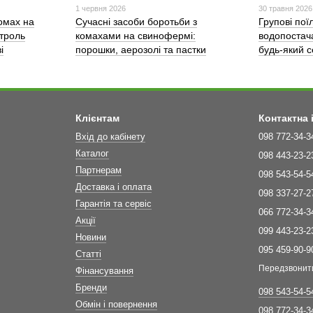
1 червня 2026
30 травня 2026
омах на
Сучасні засоби боротьби з
Групові пої
троль
комахами на свинофермі:
водопостач
і
порошки, аерозолі та пастки
будь-який 
Клієнтам
Контактна
Вхід до кабінету
098 772-34-3
Каталог
098 443-23-2
Партнерам
098 543-54-5
Доставка і оплата
098 337-27-2
Гарантія та сервіс
066 772-34-3
Акції
099 443-23-2
Новини
095 459-90-9
Статті
Передзвонит
Фінансування
Бренди
098 543-54-5
Обмін і повернення
098 772-34-3