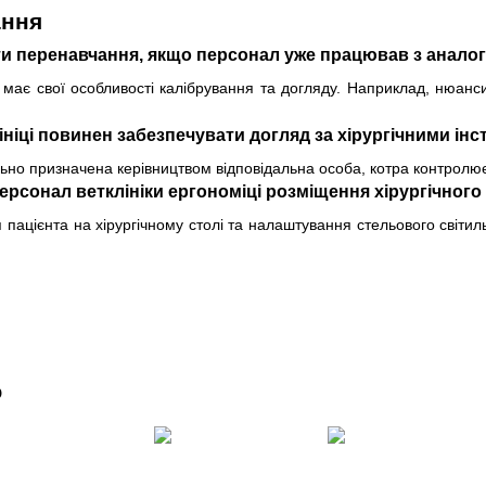
ання
и перенавчання, якщо персонал уже працював з анало
 має свої особливості калібрування та догляду. Наприклад, нюан
ініці повинен забезпечувати догляд за хірургічними ін
ьно призначена керівництвом відповідальна особа, котра контролює я
рсонал ветклініки ергономіці розміщення хірургічного 
пацієнта на хірургічному столі та налаштування стельового світи
о