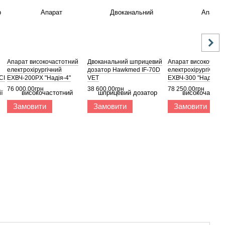
Апарат високочастотний
Двоканальний шприцевий
Апарат високочаст
електрохiрургiчний
дозатор Hawkmed IF-70D
електрохiрургiчний
CI
ЕХВЧ-200PX "Надія-4"
VET
ЕХВЧ-300 "Надія-4"
76 000.00грн
38 600.00грн
78 250.00грн
Замовити
Замовити
Замовити