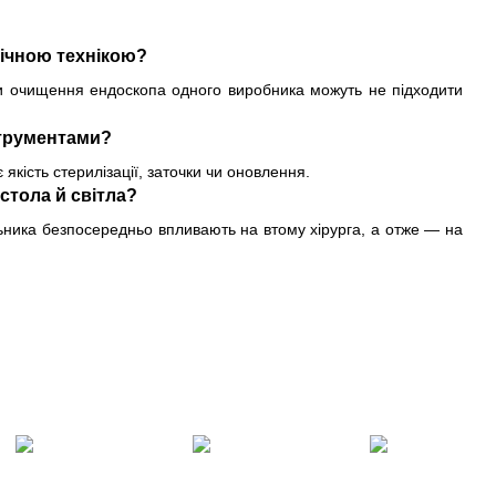
гічною технікою?
си очищення ендоскопа одного виробника можуть не підходити
струментами?
кість стерилізації, заточки чи оновлення.
стола й світла?
льника безпосередньо впливають на втому хірурга, а отже — на