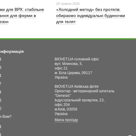
28 травня 2026
лки для ВРХ: стабільне
«Холодний метод» без протягів:
ання для ферми в
обираємо індивідуальні будиночки
сезон
для телят
 інформація
4
BIOVET.UA головний офіс
вул. Млинова, 5,
3
офіс 21
м. Біла Церква, 09117
4
Україна
7
BIOVET.UA Київська філія
Орієнтир - ветеринарний шпиталь
4
"Genesis"
3
Індустріальний провулок, 23,
офіс 204
0
м.Київ, 03056
Україна
и Вам?
Мапа проїзду
4
4