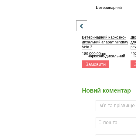
Ветеринарний наркозно-
Дв
дихальний апарат Mindray
дл
Veta 3
ре
Ve
189 000.00грн
49
Замовити
Новий коментар