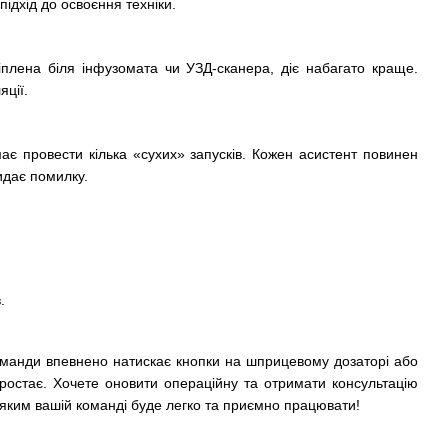
ідхід до освоєння техніки.
ріплена біля інфузомата чи УЗД-сканера, діє набагато краще.
яції.
має провести кілька «сухих» запусків. Кожен асистент повинен
идає помилку.
.
оманди впевнено натискає кнопки на шприцевому дозаторі або
зростає. Хочете оновити операційну та отримати консультацію
яким вашій команді буде легко та приємно працювати!