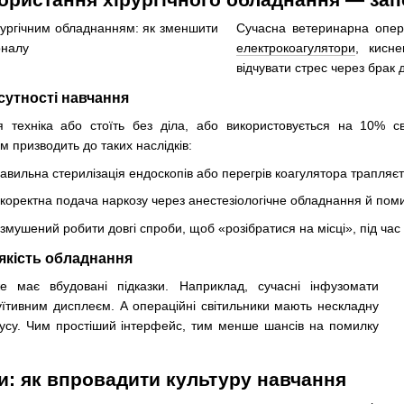
Сучасна ветеринарна опера
електрокоагулятори
, кисн
відчувати стрес через брак д
сутності навчання
я техніка або стоїть без діла, або використовується на 10% с
призводить до таких наслідків:
авильна стерилізація ендоскопів або перегрів коагулятора трапляє
екоректна подача наркозу через анестезіологічне обладнання й поми
змушений робити довгі спроби, щоб «розібратися на місці», під час 
 якість обладнання
е має вбудовані підказки. Наприклад, сучасні інфузомати
уїтивним дисплеєм. А операційні світильники мають нескладну
усу. Чим простіший інтерфейс, тим менше шансів на помилку
и: як впровадити культуру навчання