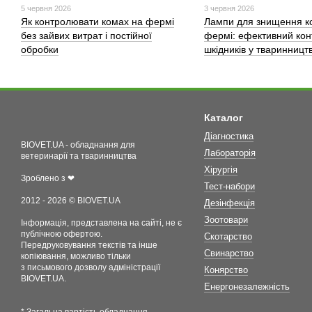
5 червня 2026
3 червня 2026
Як контролювати комах на фермі
Лампи для знищення к
без зайвих витрат і постійної
фермі: ефективний кон
обробки
шкідників у тваринництв
Каталог
Діагностика
BIOVET.UA - обладнання для
Лабораторія
ветеринарії та тваринництва
Хірургія
Зроблено з ❤
Тест-набори
2012 - 2026 © BIOVET.UA
Дезінфекція
Зоотовари
Інформація, представлена на сайті, не є
публічною офертою.
Скотарство
Передруковування текстів та інше
Свинарство
копіювання, можливо тільки
з письмового дозволу адміністрації
Конярство
BIOVET.UA.
Енергонезалежність
* Загальна вартість обладнання,