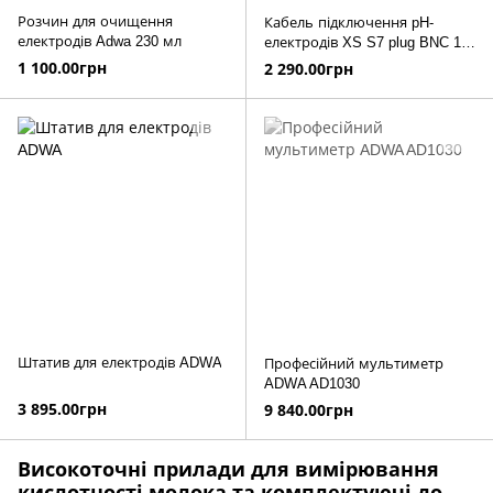
Розчин для очищення
Кабель підключення pH-
електродів Adwa 230 мл
електродів XS S7 plug BNC 1
м
1 100.00грн
2 290.00грн
Штатив для електродів ADWA
Професійний мультиметр
ADWA AD1030
3 895.00грн
9 840.00грн
Високоточні прилади для вимірювання
кислотності молока та комплектуючі до