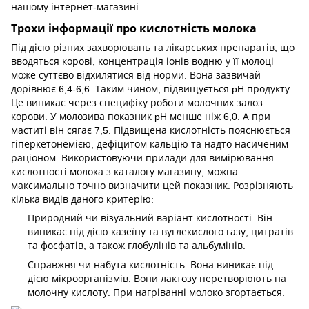
нашому інтернет-магазині.
Трохи інформації про кислотність молока
Під дією різних захворювань та лікарських препаратів, що
вводяться корові, концентрація іонів водню у її молоці
може суттєво відхилятися від норми. Вона зазвичай
дорівнює 6,4-6,6. Таким чином, підвищується pH продукту.
Це виникає через специфіку роботи молочних залоз
корови. У молозива показник pH менше ніж 6,0. А при
маститі він сягає 7,5. Підвищена кислотність пояснюється
гіперкетонемією, дефіцитом кальцію та надто насиченим
раціоном. Використовуючи прилади для вимірювання
кислотності молока з каталогу магазину, можна
максимально точно визначити цей показник. Розрізняють
кілька видів даного критерію:
Природний чи візуальний варіант кислотності. Він
виникає під дією казеїну та вуглекислого газу, цитратів
та фосфатів, а також глобулінів та альбумінів.
Справжня чи набута кислотність. Вона виникає під
дією мікроорганізмів. Вони лактозу перетворюють на
молочну кислоту. При нагріванні молоко згортається.