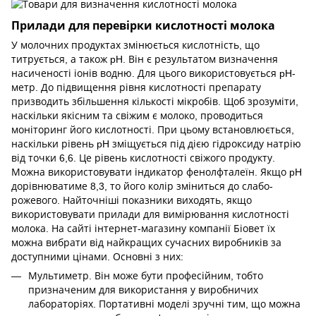
Прилади для перевірки кислотності молока
У молочних продуктах змінюється кислотність, що
титрується, а також pH. Він є результатом визначення
насиченості іонів водню. Для цього використовується pH-
метр. До підвищення рівня кислотності препарату
призводить збільшення кількості мікробів. Щоб зрозуміти,
наскільки якісним та свіжим є молоко, проводиться
моніторинг його кислотності. При цьому встановлюється,
наскільки рівень pH зміщується під дією гідроксиду натрію
від точки 6,6. Це рівень кислотності свіжого продукту.
Можна використовувати індикатор фенолфталеїн. Якщо pH
дорівнюватиме 8,3, то його колір зміниться до слабо-
рожевого. Найточніші показники виходять, якщо
використовувати прилади для вимірювання кислотності
молока. На сайті інтернет-магазину компанії Біовет їх
можна вибрати від найкращих сучасних виробників за
доступними цінами. Основні з них:
Мультиметр. Він може бути професійним, тобто
призначеним для використання у виробничих
лабораторіях. Портативні моделі зручні тим, що можна