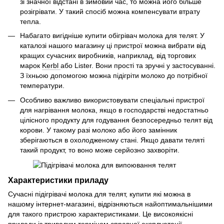
зі значної відстані в зимовий час, то можна його більше
розігрівати. У такий спосіб можна компенсувати втрату
тепла.
Набагато вигідніше купити обігрівач молока для телят. У
каталозі нашого магазину ці пристрої можна вибрати від
кращих сучасних виробників, наприклад, від торгових
марок
Kerbl
або Lister. Вони прості та зручні у застосуванні.
З їхньою допомогою можна підігріти молоко до потрібної
температури.
Особливо важливо використовувати спеціальні пристрої
для нагрівання молока, якщо в господарстві недостатньо
цілісного продукту для годування безпосередньо телят від
корови. У такому разі молоко або його замінник
зберігаються в охолодженому стані. Якщо давати теляті
такий продукт, то воно може серйозно захворіти.
Характеристики приладу
Сучасні підігрівачі молока для телят, купити які можна в
нашому інтернет-магазині, відрізняються найоптимальнішими
для такого пристрою характеристиками. Це високоякісні