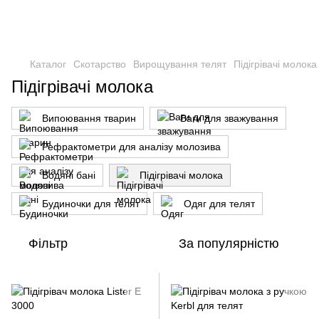
Каталог
Скотарство
Вирощування телят
Підігрівачі молока
Підігрівачі молока
Випоювання тварин
Ваги для зважування
Рефрактометри для аналізу молозива
Водяні бані
Підігрівачі молока
Будиночки для телят
Одяг для телят
Фільтр
За популярністю