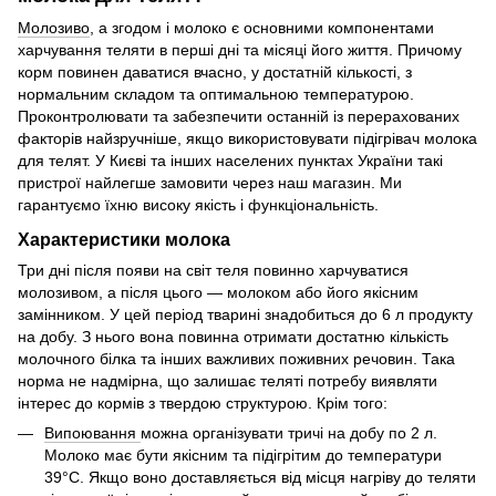
Молозиво
, а згодом і молоко є основними компонентами
харчування теляти в перші дні та місяці його життя. Причому
корм повинен даватися вчасно, у достатній кількості, з
нормальним складом та оптимальною температурою.
Проконтролювати та забезпечити останній із перерахованих
факторів найзручніше, якщо використовувати підігрівач молока
для телят. У Києві та інших населених пунктах України такі
пристрої найлегше замовити через наш магазин. Ми
гарантуємо їхню високу якість і функціональність.
Характеристики молока
Три дні після появи на світ теля повинно харчуватися
молозивом, а після цього — молоком або його якісним
замінником. У цей період тварині знадобиться до 6 л продукту
на добу. З нього вона повинна отримати достатню кількість
молочного білка та інших важливих поживних речовин. Така
норма не надмірна, що залишає теляті потребу виявляти
інтерес до кормів з твердою структурою. Крім того:
Випоювання
можна організувати тричі на добу по 2 л.
Молоко має бути якісним та підігрітим до температури
39°C. Якщо воно доставляється від місця нагріву до теляти