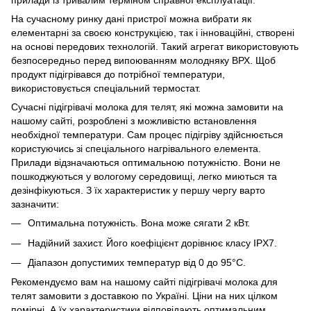
прилади із тривалим терміном справної експлуатації.
На сучасному ринку дані пристрої можна вибрати як
елементарні за своєю конструкцією, так і інноваційні, створені
на основі передових технологій. Такий агрегат використовують
безпосередньо перед випоюванням молодняку ВРХ. Щоб
продукт підігрівався до потрібної температури,
використовується спеціальний термостат.
Сучасні підігрівачі молока для телят, які можна замовити на
нашому сайті, розроблені з можливістю встановлення
необхідної температури. Сам процес підігріву здійснюється
користуючись зі спеціального нагрівального елемента.
Прилади відзначаються оптимальною потужністю. Вони не
пошкоджуються у вологому середовищі, легко миються та
дезінфікуються. З їх характеристик у першу чергу варто
зазначити:
Оптимальна потужність. Вона може сягати 2 кВт.
Надійний захист. Його коефіцієнт дорівнює класу IPX7.
Діапазон допустимих температур від 0 до 95°C.
Рекомендуємо вам на нашому сайті підігрівачі молока для
телят замовити з доставкою по Україні. Ціни на них цілком
помірні. А їх характеристики відповідають оптимальним