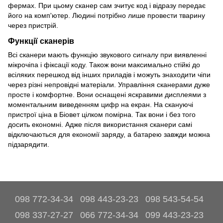
фермах. При цьому сканер сам зчитує код і відразу передає
його на комп'ютер. Людині потрібно лише провести тварину
через пристрій.
Функції сканерів
Всі сканери мають функцію звукового сигналу при виявленні
мікрочіпа і фіксації коду. Також вони максимально стійкі до
всіляких перешкод від інших приладів і можуть знаходити чіпи
через різні непровідні матеріали. Управління сканерами дуже
просте і комфортне. Вони оснащені яскравими дисплеями з
моментальним виведенням цифр на екран. На скануючі
пристрої ціна в Біовет цілком помірна. Так вони і без того
досить економні. Адже після використання сканери самі
відключаються для економії заряду, а батарею завжди можна
підзарядити.
098 772-34-34
098 443-23-23
098 543-54-54
098 337-27-27
066 772-34-34
099 443-23-23