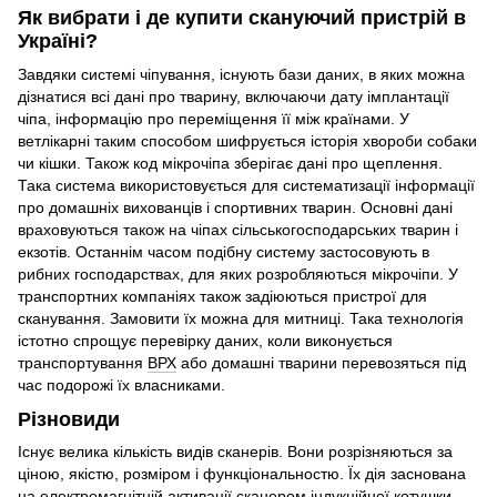
Як вибрати і де купити скануючий пристрій в
Україні?
Завдяки системі чіпування, існують бази даних, в яких можна
дізнатися всі дані про тварину, включаючи дату імплантації
чіпа, інформацію про переміщення її між країнами. У
ветлікарні таким способом шифрується історія хвороби собаки
чи кішки. Також код мікрочіпа зберігає дані про щеплення.
Така система використовується для систематизації інформації
про домашніх вихованців і спортивних тварин. Основні дані
враховуються також на чіпах сільськогосподарських тварин і
екзотів. Останнім часом подібну систему застосовують в
рибних господарствах, для яких розробляються мікрочіпи. У
транспортних компаніях також задіюються пристрої для
сканування. Замовити їх можна для митниці. Така технологія
істотно спрощує перевірку даних, коли виконується
транспортування
ВРХ
або домашні тварини перевозяться під
час подорожі їх власниками.
Різновиди
Існує велика кількість видів сканерів. Вони розрізняються за
ціною, якістю, розміром і функціональностю. Їх дія заснована
на електромагнітній активації сканером індукційної котушки