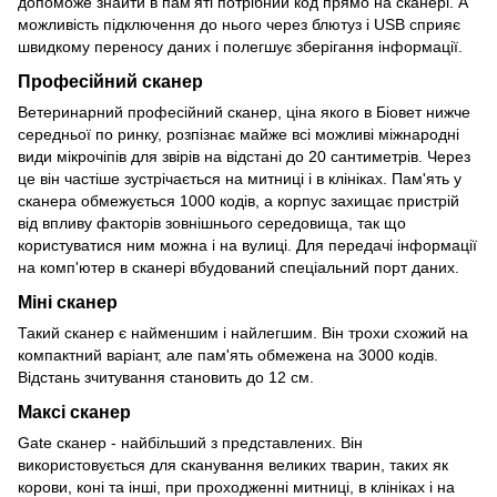
допоможе знайти в пам'яті потрібний код прямо на сканері. А
можливість підключення до нього через блютуз і USB сприяє
швидкому переносу даних і полегшує зберігання інформації.
Професійний сканер
Ветеринарний професійний сканер, ціна якого в Біовет нижче
середньої по ринку, розпізнає майже всі можливі міжнародні
види мікрочіпів для звірів на відстані до 20 сантиметрів. Через
це він частіше зустрічається на митниці і в клініках. Пам'ять у
сканера обмежується 1000 кодів, а корпус захищає пристрій
від впливу факторів зовнішнього середовища, так що
користуватися ним можна і на вулиці. Для передачі інформації
на комп'ютер в сканері вбудований спеціальний порт даних.
Міні сканер
Такий сканер є найменшим і найлегшим. Він трохи схожий на
компактний варіант, але пам'ять обмежена на 3000 кодів.
Відстань зчитування становить до 12 см.
Максі сканер
Gate сканер - найбільший з представлених. Він
використовується для сканування великих тварин, таких як
корови, коні та інші, при проходженні митниці, в клініках і на