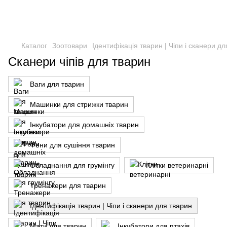
Каталог
Зоотовари
Ідентифікація тварин | Чіпи і сканери д
Сканери чіпів для тварин
Ваги для тварин
Машинки для стрижки тварин
Інкубатори для домашніх тварин
Фени для сушіння тварин
Обладнання для грумінгу
Клітки ветеринарні
Тренажери для тварин
Ідентифікація тварин | Чіпи і сканери для тварин
Мати для тварин
Інкубатори для птахів