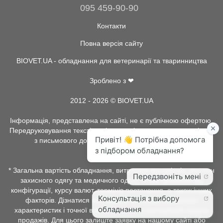
095 459-90-90
Контакти
Повна версія сайту
BIOVET.UA - обладнання для ветеринарії та тваринництва
Зроблено з ❤
2012 - 2026 © BIOVET.UA
Інформація, представлена на сайті, не є публічною офертою.
Передруковування текстів та інше копіювання, можливо тільки
з письмового дозволу адміністрації BIOVET.UA.
* Загальна вартість обладнання, витратних матеріалів, рентген
захисного одягу та медичного одягу, може залежати від
конфігурації, курсу валют, термінів постачання, а також інших
факторів. Дізнатися про наявність товару, детальних
характеристик і точної вартості можна у менеджерів відділу
продажів. Для цього залиште заявку на нашому сайті або