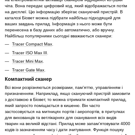
чіпа. Вона передає цифровий код, який відображається потім
на дисплеї. Цю інформацію зберігає скануючий пристрій. В
каталозі Біовет можна підібрати найбільш підходящий для
ваших завдань прилад. Інформація з нього може бути
перенесена в базу даних або автоматично, або вручну.
Найбільш популярними сьогодні вважаються сканери:
Tracer Compact Max
.
Tracer ISO Max III
.
Tracer Mini Max
.
Tracer Gate Max
.
Компактний сканер
Всі вони розрізняються розмірами, пам'яттю, управлінням і
призначенням. Наприклад, якщо скануючий пристрій замовити
з доставкою в Біовет, то можна отримати компактний прилад,
який запросто поміщається в кишеню. Він часто
застосовується на митницях портів і аеропортів, в притулках
для вихованців та ветлікарнях для сканування всіх видів
тварин на великій відстані. Прилад може запам'ятовувати 4000
кодів із зазначенням часу і дати зчитування. Функція пошуку