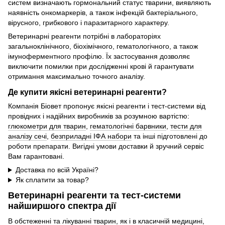
систем визначають гормональний статус тварини, виявляють
наявність онкомаркерів, а також інфекцій бактеріального,
вірусного, грибкового і паразитарного характеру.
Ветеринарні реагенти потрібні в лабораторіях
загальноклінічного, біохімічного, гематологічного, а також
імуноферментного профілю. Їх застосування дозволяє
виключити помилки при дослідженні крові й гарантувати
отримання максимально точного аналізу.
Де купити якісні ветеринарні реагенти?
Компанія Біовет пропонує якісні реагенти і тест-системи від
провідних і надійних виробників за розумною вартістю:
глюкометри для тварин
,
гематологічні барвники
,
тести для
аналізу сечі
,
безприладні ІФА набори
та інші підготовлені до
роботи препарати. Вигідні умови доставки й зручний сервіс
Вам гарантовані.
Доставка по всій Україні?
Як сплатити за товар?
Ветеринарні реагенти та тест-системи
найширшого спектра дії
В обстеженні та лікуванні тварин, як і в класичній медицині,