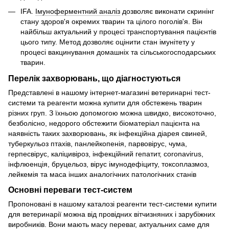
IFA.
Імуноферментний аналіз
дозволяє виконати скринінг
стану здоров'я окремих тварин та цілого поголів'я. Він
найбільш актуальний у процесі транспортування пацієнтів
цього типу. Метод дозволяє оцінити стан імунітету у
процесі вакцинування домашніх та сільськогосподарських
тварин.
Перелік захворювань, що діагностуються
Представлені в нашому інтернет-магазині ветеринарні тест-
системи та реагенти можна купити для обстежень тварин
різних груп. З їхньою допомогою можна швидко, високоточно,
безболісно, недорого обстежити біоматеріал пацієнта на
наявність таких захворювань, як інфекційна діарея свиней,
туберкульоз птахів, панлейкопенія, парвовірус, чума,
герпесвірус, каліцивіроз, інфекційний гепатит, coronavirus,
інфлюенція, бруцельоз, вірус імунодефіциту, токсоплазмоз,
лейкемія та маса інших аналогічних патологічних станів
Основні переваги тест-систем
Пропоновані в нашому каталозі реагенти тест-системи купити
для ветеринарії можна від провідних вітчизняних і зарубіжних
виробників. Вони мають масу переваг, актуальних саме для