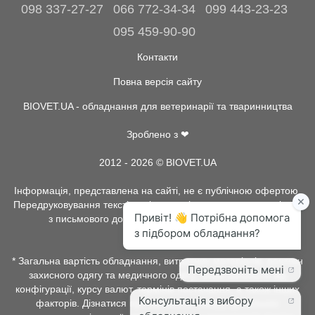
098 337-27-27
066 772-34-34
099 443-23-23
095 459-90-90
Контакти
Повна версія сайту
BIOVET.UA - обладнання для ветеринарії та тваринництва
Зроблено з ❤
2012 - 2026 © BIOVET.UA
Інформація, представлена на сайті, не є публічною офертою.
Передруковування текстів та інше копіювання, можливо тільки
з письмового дозволу адміністрації BIOVET.UA.
* Загальна вартість обладнання, витратних матеріалів, рентген
захисного одягу та медичного одягу, може залежати від
конфігурації, курсу валют, термінів постачання, а також інших
факторів. Дізнатися про наявність товару, детальних