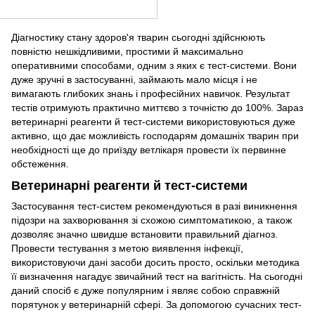
Діагностику стану здоров'я тварин сьогодні здійснюють
повністю нешкідливими, простими й максимально
оперативними способами, одним з яких є тест-системи. Вони
дуже зручні в застосуванні, займають мало місця і не
вимагають глибоких знань і професійних навичок. Результат
тестів отримують практично миттєво з точністю до 100%. Зараз
ветеринарні реагенти й тест-системи використовуються дуже
активно, що дає можливість господарям домашніх тварин при
необхідності ще до приїзду ветлікаря провести їх первинне
обстеження.
Ветеринарні реагенти й тест-системи
Застосування тест-систем рекомендуються в разі виникнення
підозри на захворювання зі схожою симптоматикою, а також
дозволяє значно швидше встановити правильний діагноз.
Провести тестування з метою виявлення інфекції,
використовуючи дані засоби досить просто, оскільки методика
її визначення нагадує звичайний тест на вагітність. На сьогодні
даний спосіб є дуже популярним і являє собою справжній
порятунок у ветеринарній сфері. За допомогою сучасних тест-