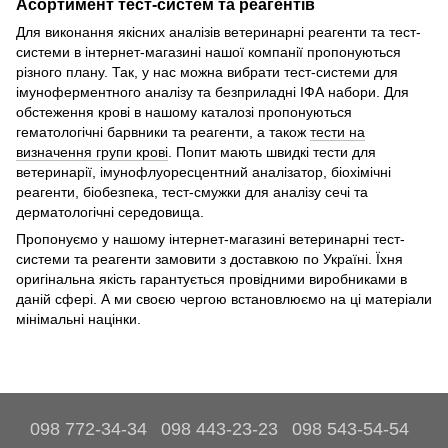
Асортимент тест-систем та реагентів
Для виконання якісних аналізів ветеринарні реагенти та тест-
системи в інтернет-магазині нашої компанії пропонуються
різного плану. Так, у нас можна вибрати тест-системи для
імуноферментного аналізу та безприладні ІФА набори. Для
обстеження крові в нашому каталозі пропонуються
гематологічні барвники та реагенти, а також
тести на
визначення групи крові
. Попит мають швидкі тести для
ветеринарії, імунофлуоресцентний аналізатор, біохімічні
реагенти, біобезпека, тест-смужки для аналізу сечі та
дерматологічні середовища.
Пропонуємо у нашому інтернет-магазині ветеринарні тест-
системи та реагенти замовити з доставкою по Україні. Їхня
оригінальна якість гарантується провідними виробниками в
даній сфері. А ми своєю чергою встановлюємо на ці матеріали
мінімальні націнки.
098 772-34-34
098 443-23-23
098 543-54-54