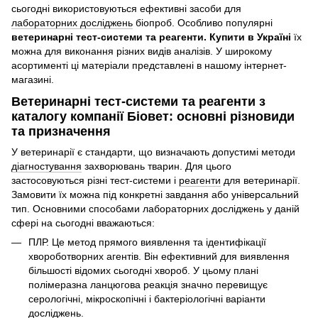
сьогодні використовуються ефективні засоби для
лабораторних досліджень
біопроб. Особливо популярні
ветеринарні тест-системи та реагенти. Купити в Україні
їх
можна для виконання різних видів аналізів. У широкому
асортименті ці матеріали представлені в нашому інтернет-
магазині.
Ветеринарні тест-системи та реагенти з
каталогу компанії Біовет: основні різновиди
та призначення
У ветеринарії є стандарти, що визначають допустимі методи
діагностування
захворювань тварин. Для цього
застосовуються різні тест-системи і
реагенти
для ветеринарії.
Замовити їх можна під конкретні завдання або універсальний
тип. Основними способами лабораторних досліджень у даній
сфері на сьогодні вважаються:
ПЛР. Це метод прямого виявлення та ідентифікації
хвороботворних агентів. Він ефективний для виявлення
більшості відомих сьогодні хвороб. У цьому плані
полімеразна ланцюгова реакція значно перевищує
серологічні, мікроскопічні і бактеріологічні варіанти
досліджень.