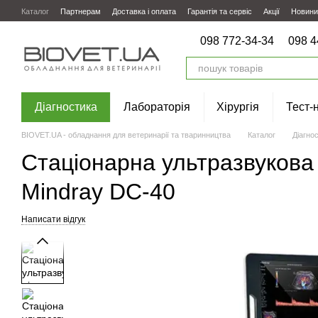
Перейти до основного контенту
Каталог
Партнерам
Доставка і оплата
Гарантія та сервіс
Акції
Новини
098 772-34-34
098 4
Діагностика
Лабораторія
Хірургія
Тест-
BIOVET.UA - обладнання для ветеринарії та тваринництва
Каталог
Діагно
Стаціонарна ультразвукова
Mindray DC-40
Написати відгук