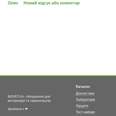
Опис
Новий відгук або коментар
Каталог
Діагностика
BIOVET.UA - обладнання для
Лабораторія
ветеринарії та тваринництва
Хірургія
Зроблено з ❤
Тест-набори