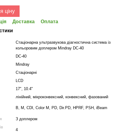
я ціну
ція
Доставка
Оплата
стики
Стаціонарна ультразвукова діагностична система із
кольоровим доплером Mindray DC-40
DC-40
Mindray
ь
Стаціонарні
LCD
17", 10.4"
лінійний, мікроконвексний, конвексний, фазований
B, M, CDI, Color M, PD, Dir.PD, HPRF, PSH, iBeam
я
З доплером
ів
4