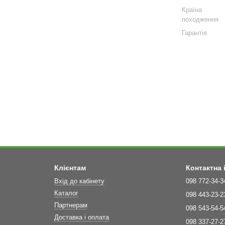
Країна
походження
Гарантія
Клієнтам
Контактна
Вхід до кабінету
098 772-34-3
Каталог
098 443-23-2
Партнерам
098 543-54-5
Доставка і оплата
098 337-27-2