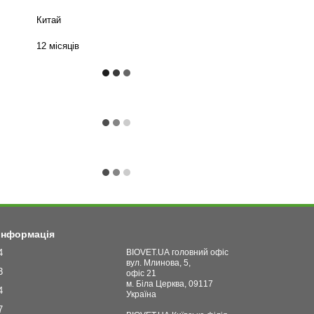
Китай
12 місяців
 інформація
4
BIOVET.UA головний офіс
вул. Млинова, 5,
3
офіс 21
м. Біла Церква, 09117
4
Україна
7