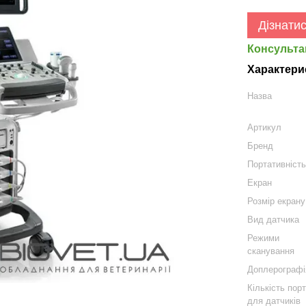
Дізнатис
Консульта
Характери
Назва
Артикул
Бренд
Портативніст
Екран
Розмір екрану
Вид датчика
Режими
сканування
Доплерографі
Кількість порт
для датчиків