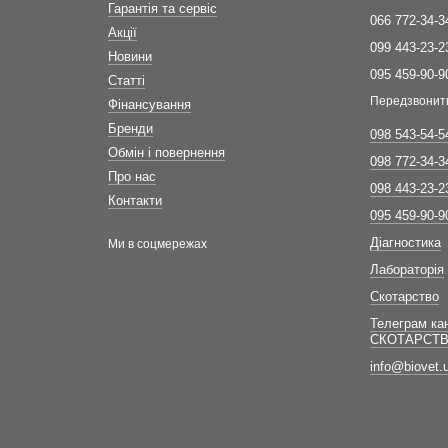
Гарантія та сервіс
066 772-34-3
Акції
099 443-23-2
Новини
095 459-90-9
Статті
Передзвонит
Фінансування
Бренди
098 543-54-5
Обмін і повернення
098 772-34-3
Про нас
098 443-23-2
Контакти
095 459-90-9
Діагностика
Ми в соцмережах
Лабораторія
Скотарство
Телеграм ка
СКОТАРСТ
info@biovet.