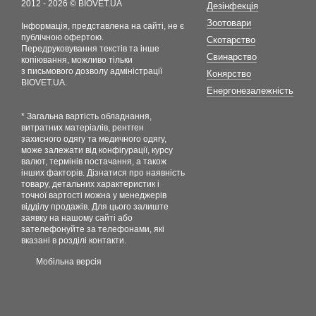
2012 - 2026 © BIOVET.UA
Дезінфекція
Зоотовари
Інформація, представлена на сайті, не є
публічною офертою.
Скотарство
Передруковування текстів та інше
Свинарство
копіювання, можливо тільки
з письмового дозволу адміністрації
Конярство
BIOVET.UA.
Енергонезалежність
* Загальна вартість обладнання,
витратних матеріалів, рентген
захисного одягу та медичного одягу,
може залежати від конфігурації, курсу
валют, термінів постачання, а також
інших факторів. Дізнатися про наявність
товару, детальних характеристик і
точної вартості можна у менеджерів
відділу продажів. Для цього залиште
заявку на нашому сайті або
зателефонуйте за телефонами, які
вказані в розділі контакти.
Мобільна версія