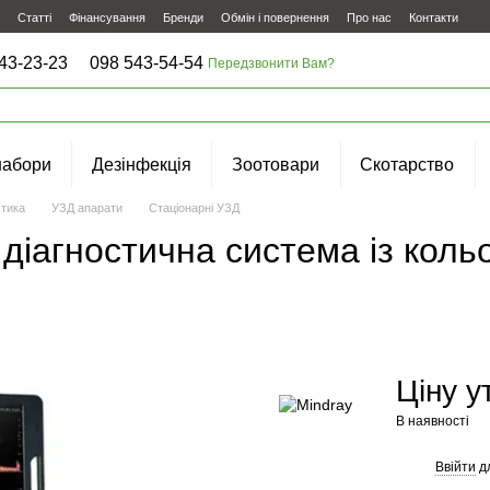
Статті
Фінансування
Бренди
Обмін і повернення
Про нас
Контакти
43-23-23
098 543-54-54
Передзвонити Вам?
набори
Дезінфекція
Зоотовари
Скотарство
стика
УЗД апарати
Стаціонарні УЗД
 діагностична система із кол
Ціну 
В наявності
Ввійти
д
%