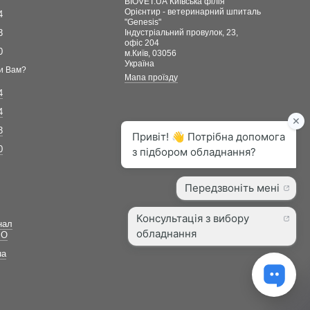
BIOVET.UA Київська філія
Орієнтир - ветеринарний шпиталь
4
"Genesis"
3
Індустріальний провулок, 23,
офіс 204
0
м.Київ, 03056
Україна
и Вам?
Мапа проїзду
4
4
3
0
нал
ВО
ua