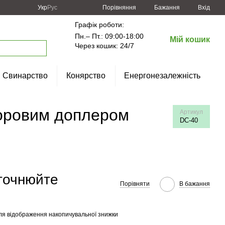
Порівняння
Укр
Рус
Бажання
Вхід
Графік роботи:
Пн.– Пт.: 09:00-18:00
Мій кошик
Через кошик: 24/7
Свинарство
Конярство
Енергонезалежність
ьоровим доплером
Артикул
DC-40
уточнюйте
Порівняти
В бажання
ля відображення накопичувальної знижки