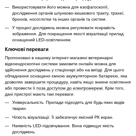
Використовувати його можна для езофагоскопії,
дослідження органів шлунково-кишкового тракту, трахеї,
бронхів, носоглотки та інших органів та систем.
У процесі досліджень можна регулювати яскравість
зображення. Для покращення якості візуалізації прилад
оснащений LED-освітленням.
Ключові переваги
Пропоновані в нашому інтернет-магазині ветеринарні
відеоендоскопічні системи замовити онлайн можна для
здійснення досліджень у стаціонарі або на виїзді. Для цього
обладнання оснащено ємною акумуляторною батареєю, яка
дозволяє завершити процедуру, навіть якщо зникне освітлення
або провести її
поза доступом до електромережі
. Крім того,
дані пристрої мають такі переваги:
Універсальність. Прилади підходять для будь-яких видів
тварин.
Чіткість візуалізації. Її забезпечує якісний РК екран.
Наявність LED-підсвічування. Вона підвищує якість
досліджень.