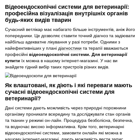
Відеоендоскопічні системи для ветеринарії:
професійна візуалізація внутрішніх органів
будь-яких видів тварин
Сучасний ветлікар має набагато більше інструментів, аніж його
попередники. Це дозволяє ставити точний діагноз та задіювати
найбільш адекватне лікування у разі потреби. Одними з
найефективніших у плані
діагностики
та терапії вважаються
професійні
відеоендоскопічні системи. Для ветеринарії
купити
їх можна в нашому інтернет-магазині. У нас ви
знайдете гідний вибір таких пристроїв різних видів.
Як влаштовані, як діють і які переваги мають
сучасні відеоендоскопічні системи для
ветеринарії?
Дані системи дають можливість через природні порожнини
організму проникати всередину та досліджувати стан органів
та тканин у режимі он-лайн. Процедура безболісна, безпечна,
та водночас високо інформативна. Крім того, ветеринарні
відеоендоскопічні системи, замовити онлайн які можна в
нашому інтернет-магазині, дають можливість вести запис