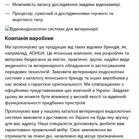
Можливість запису дослідження завдяки відеокамері.
Процесор, сумісний із дослідженнями гнучкого та
жорсткого типу.
Компанія виробник
Ми пропонуємо цю продукцію від таких відомих брендів, як,
наприклад,
AOHUA
. Це японська компанія, яка розробляє та
випускає бездоганні за якістю, практичні, зручні, надійні види
медичного та ветеринарного обладнання із застосуванням
передових технологій. Замовити ветеринарні ендоскопічні
системи з каталогу японського бренду та інших виробників у
нас можна з гарантією оригінальності. Ми співпрацюємо з
офіційними представниками цих компаній в Україні. Завдяки
цьому ви можете бути впевнені у високій якості та відмінній
функціональності придбаних пристроїв.
Пропонуємо вам у нашому каталозі ветеринарні ендоскопічні
системи замовити з доставкою по Україні на будь-яку зручну
для вас адресу. Наші спеціалісти допоможуть зробити вам
гарантовано правильний вибір. Своє замовлення ви
отримаєте за лічені дні, незалежно від місця призначення.