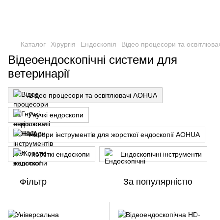
Каталог
Хірургія
Ендоскопія
Відео процесори та освітлюв
Відеоендоскопічні системи для
ветеринарії
Відео процесори та освітлювачі AOHUA
Гнучкі ендоскопи
Набори інструментів для жорсткої ендоскопії AOHUA
Жорсткі ендоскопи
Ендоскопічні інструменти
Фільтр
За популярністю