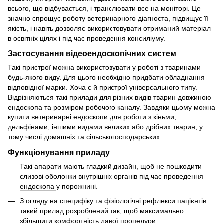
всього, що відбувається, і транслювати все на моніторі. Це
значно спрощує роботу ветеринарного діагноста, підвищує її
якість, і навіть дозволяє використовувати отриманий матеріал
в освітніх цілях і під час проведення консиліуму.
Застосування відеоендоскопічних систем
Такі пристрої можна використовувати у роботі з тваринами
будь-якого виду. Для цього необхідно придбати обладнання
відповідної марки. Хоча є й пристрої універсального типу.
Відрізняються такі прилади для різних видів тварин довжиною
ендоскопа та розміром робочого каналу. Завдяки цьому можна
купити ветеринарні ендоскопи для роботи з кіньми,
дельфінами, іншими видами великих або дрібних тварин, у
тому числі домашніх та сільськогосподарських.
Функціонування приладу
Такі апарати мають гладкий дизайн, щоб не пошкодити
слизові оболонки внутрішніх органів під час проведення
ендоскопа
у порожнині.
З огляду на специфіку та фізіологічні рефлекси пацієнтів
такий прилад розроблений так, щоб максимально
збільшити комфортність даної процедури.