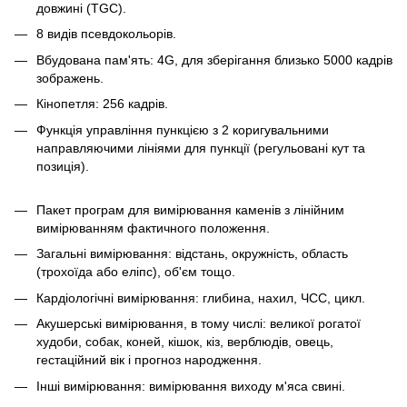
довжині (TGC).
8 видів псевдокольорів.
Вбудована пам'ять: 4G, для зберігання близько 5000 кадрів
зображень.
Кінопетля: 256 кадрів.
Функція управління пункцією з 2 коригувальними
направляючими лініями для пункції (регульовані кут та
позиція).
Пакет програм для вимірювання каменів з лінійним
вимірюванням фактичного положення.
Загальні вимірювання: відстань, окружність, область
(трохоїда або еліпс), об'єм тощо.
Кардіологічні вимірювання: глибина, нахил, ЧСС, цикл.
Акушерські вимірювання, в тому числі: великої рогатої
худоби, собак, коней, кішок, кіз, верблюдів, овець,
гестаційний вік і прогноз народження.
Інші вимірювання: вимірювання виходу м'яса свині.