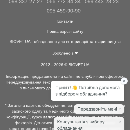
098 337-27-27
066 772-34-34
099 443-23-23
095 459-90-90
Контакти
Повна версія сайту
BIOVET.UA - обладнання для ветеринарії та тваринництва
Зроблено з ❤
2012 - 2026 © BIOVET.UA
Інформація, представлена на сайті, не є публічною офертою.
Передруковування текстів та інше копіювання, можливо тільки
з письмового дозволу адміністрації BIOVET.UA.
* Загальна вартість обладнання, витратних матеріалів, рентген
захисного одягу та медичного одягу, може залежати від
конфігурації, курсу валют, термінів постачання, а також інших
факторів. Дізнатися про наявність товару, детальних
характеристик і точної вартості можна у менеджерів відділу