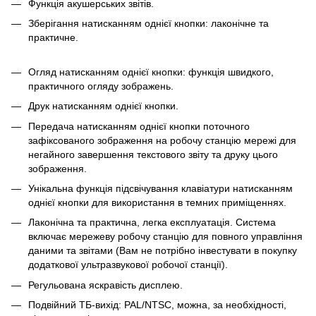
Функція акушерських звітів.
Зберігання натисканням однієї кнопки: лаконічне та
практичне.
Огляд натисканням однієї кнопки: функція швидкого,
практичного огляду зображень.
Друк натисканням однієї кнопки.
Передача натисканням однієї кнопки поточного
зафіксованого зображення на робочу станцію мережі для
негайного завершення текстового звіту та друку цього
зображення.
Унікальна функція підсвічування клавіатури натисканням
однієї кнопки для використання в темних приміщеннях.
Лаконічна та практична, легка експлуатація. Система
включає мережеву робочу станцію для повного управління
даними та звітами (Вам не потрібно інвестувати в покупку
додаткової ультразвукової робочої станції).
Регульована яскравість дисплею.
Подвійний ТБ-вихід: PAL/NTSC, можна, за необхідності,