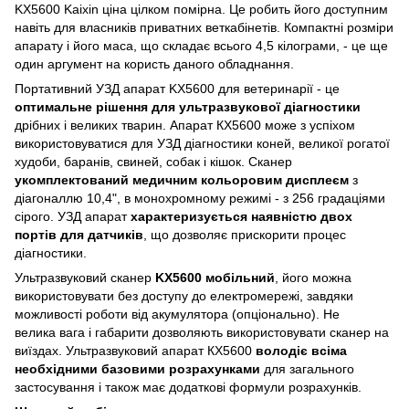
KX5600 Kaixin ціна цілком помірна. Це робить його доступним
навіть для власників приватних веткабінетів. Компактні розміри
апарату і його маса, що складає всього 4,5 кілограми, - це ще
один аргумент на користь даного обладнання.
Портативний УЗД апарат KX5600 для ветеринарії - це
оптимальне рішення для ультразвукової діагностики
дрібних і великих тварин. Апарат КХ5600 може з успіхом
використовуватися для УЗД діагностики коней, великої рогатої
худоби, баранів, свиней, собак і кішок. Сканер
укомплектований медичним кольоровим дисплеєм
з
діагоналлю 10,4", в монохромному режимі - з 256 градаціями
сірого. УЗД апарат
характеризується наявністю двох
портів для датчиків
, що дозволяє прискорити процес
діагностики.
Ультразвуковий сканер
KX5600 мобільний
, його можна
використовувати без доступу до електромережі, завдяки
можливості роботи від акумулятора (опціонально). Не
велика вага і габарити дозволяють використовувати сканер на
виїздах. Ультразвуковий апарат КХ5600
володіє всіма
необхідними базовими розрахунками
для загального
застосування і також має додаткові формули розрахунків.