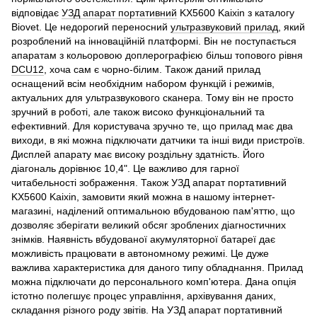
відповідає
УЗД апарат портативний
KX5600 Kaixin з каталогу
Biovet. Це недорогий переносний
ультразвуковий прилад
, який
розроблений на інноваційній платформі. Він не поступається
апаратам з кольоровою доплерографією більш топового рівня
DCU12
, хоча сам є чорно-білим. Також даний прилад
оснащений всім необхідним набором функцій і режимів,
актуальних для ультразвукового сканера. Тому він не просто
зручний в роботі, але також високо функціональний та
ефективний. Для користувача зручно те, що прилад має два
виходи, в які можна підключати датчики та інші види пристроїв.
Дисплей апарату має високу роздільну здатність. Його
діагональ дорівнює 10,4". Це важливо для гарної
читабельності зображення. Також УЗД апарат портативний
KX5600 Kaixin, замовити який можна в нашому інтернет-
магазині, наділений оптимальною вбудованою пам'яттю, що
дозволяє зберігати великий обсяг зроблених діагностичних
знімків. Наявність вбудованої акумуляторної батареї дає
можливість працювати в автономному режимі. Це дуже
важлива характеристика для даного типу обладнання. Прилад
можна підключати до персонального комп'ютера. Дана опція
істотно полегшує процес управління, архівування даних,
складання різного роду звітів. На УЗД апарат портативний