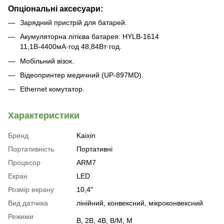
Опціональні аксесуари:
Зарядний пристрій для батарей.
Акумуляторна літієва батарея: HYLB-1614
11,1В-4400мА·год 48,84Вт·год.
Мобільний візок.
Відеопринтер медичний (UP-897MD).
Ethernet комутатор.
Характеристики
Бренд
Kaixin
Портативність
Портативні
Процесор
ARM7
Екран
LED
Розмір екрану
10,4"
Вид датчика
лінійний, конвексний, мікроконвексний
Режими
B, 2B, 4B, B/M, M