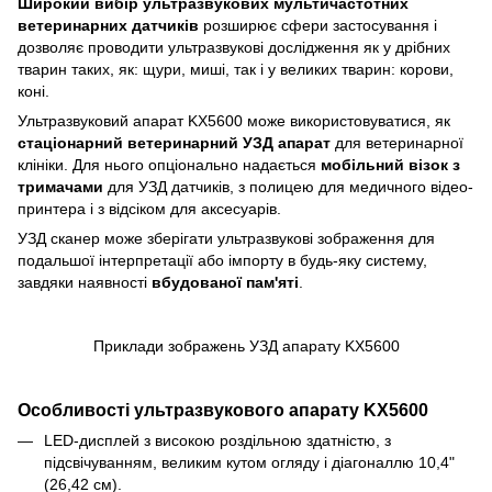
Широкий вибір ультразвукових мультичастотних
ветеринарних датчиків
розширює сфери застосування і
дозволяє проводити ультразвукові дослідження як у дрібних
тварин таких, як: щури, миші, так і у великих тварин: корови,
коні.
Ультразвуковий апарат KX5600 може використовуватися, як
стаціонарний ветеринарний УЗД апарат
для ветеринарної
клініки. Для нього опціонально надається
мобільний візок з
тримачами
для УЗД датчиків, з полицею для медичного відео-
принтера і з відсіком для аксесуарів.
УЗД сканер може зберігати ультразвукові зображення для
подальшої інтерпретації або імпорту в будь-яку систему,
завдяки наявності
вбудованої пам'яті
.
Приклади зображень УЗД апарату KX5600
Особливості ультразвукового апарату KX5600
LED-дисплей з високою роздільною здатністю, з
підсвічуванням, великим кутом огляду і діагоналлю 10,4"
(26,42 см).