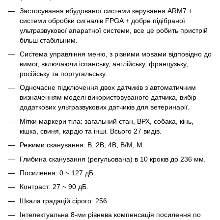
Застосування вбудованої системи керування ARM7 +
системи обробки сигналів FPGA + добре підібраної
ультразвукової апаратної системи, все це робить пристрій
більш стабільним.
Система управління меню, з різними мовами відповідно до
вимог, включаючи іспанську, англійську, французьку,
російську та португальську.
Одночасне підключення двох датчиків з автоматичним
визначенням моделі використовуваного датчика, вибір
додаткових ультразвукових датчиків для ветеринарії.
Мітки маркери тіла: загальний стан, ВРХ, собака, кінь,
кішка, свиня, кардіо та інші. Всього 27 видів.
Режими сканування: B, 2B, 4B, B/M, M.
Глибина сканування (регульована) в 10 кроків до 236 мм.
Посилення: 0 ~ 127 дБ.
Контраст: 27 ~ 90 дБ.
Шкала градацій сірого: 256.
Інтелектуальна 8-ми рівнева компенсація посилення по