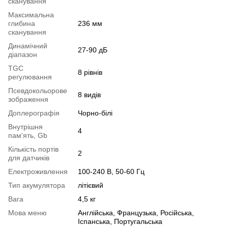
сканування
Максимальна
глибина
236 мм
сканування
Динамічний
27-90 дБ
діапазон
TGC
8 рівнів
регулювання
Псевдокольорове
8 видів
зображення
Доплерографія
Чорно-білі
Внутрішня
4
пам'ять, Gb
Кількість портів
2
для датчиків
Електроживлення
100-240 В, 50-60 Гц
Тип акумулятора
літієвий
Вага
4,5 кг
Мова меню
Англійська, Французька, Російська,
Іспанська, Португальська