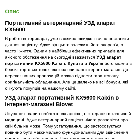
Опис
Портативний ветеринарний УЗД апарат
KX5600
В роботі ветеринара дуже важливо швидко і точно поставити
діагноз пацієнту. Адже від цього залежить його здоров'я, а
часто і життя. Одним з найбільш ефективних приладів для
якісного обстеження на сьогодні вважається
УЗД апарат
портативний KX5600 Kaixin. Купити в Україні
його можна в
безлічі торгових точок, включаючи наш інтернет-магазин. До
переваг наших пропозицій можна віднести гарантовану
оригінальність обладнання. Але це далеко не всі бонуси, які
очікують покупців на нашому сайті.
УЗД апарат портативний KX5600 Kaixin в
інтернет-магазині Biovet
Лікування тварин набагато складніше, ніж терапія в класичній
медицині. Адже ветеринарний пацієнт нічого розповісти про
свій біль не може. Тому устаткування, що застосовується
повинно бути максимально функціональним для здійснення
нормального обстеження. Цим критеріям оптимально