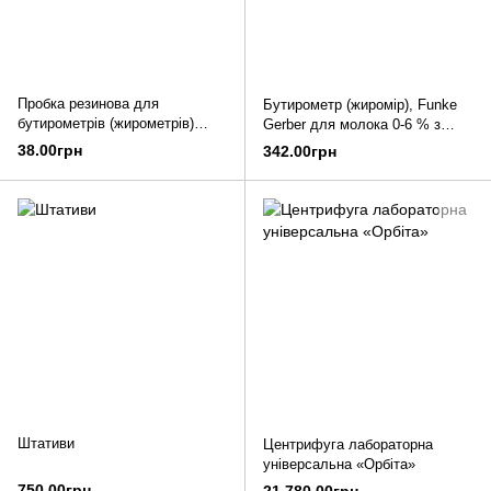
Пробка резинова для
Бутирометр (жиромір), Funke
бутирометрів (жирометрів)
Gerber для молока 0-6 % з
двоконусна
кроком 0,1 без пробки
38.00грн
342.00грн
Штативи
Центрифуга лабораторна
універсальна «Орбіта»
750.00грн