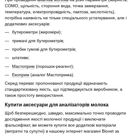
СОМО, щільність, стороння вода, точка замерзання,
температура, електропровідність, лактоза, кислотність),
потрібна наявність не тільки спеціального устаткування, але і
додаткових аксесуарів:
бутирометри (жироміри);
тримачі для бутирометрів;
пробки гумові для бутирометрів;
штативи;
Мастоприм
(порошок-реагент);
Екоприм
(аналог Мастоприма).
Серед переваг пропонованої продукції відзначають
стандартизовану якість, що підтверджується виробником, а
також простоту використання.
Купити аксесуари для аналізаторів молока
Щоб безперешкодно, швидко, максимально точно проводити
дослідження якості молочної продукції і виключати
фальсифікат, ви можете купити все додаткові матеріали
(витратні та супутні) в нашому інтернет магазині Biovet за