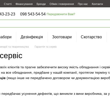
Статті
Фінансування
Бренди
Обмін і повернення
Про нас
Контакти
43-23-23
098 543-54-54
Передзвонити Вам?
набори
Дезінфекція
Зоотовари
Скотарство
инарії та тваринництва
Гарантія та сервіс
 сервіс
воїх клієнтів та прагне забезпечити високу якість обладнання і серв
 на все обладнання, придбане у нашій компанії, протягом терміну га
яців
(якщо інше не передбачено договором чи документацією вироб
 передбачає усунення дефектів, що виникли з вини виробника, за у