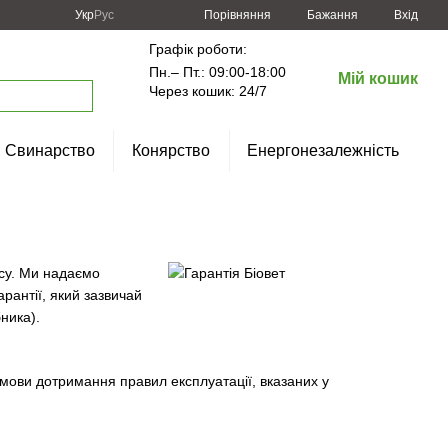
Порівняння
Укр
Рус
Бажання
Вхід
Графік роботи:
Пн.– Пт.: 09:00-18:00
Мій кошик
Через кошик: 24/7
Свинарство
Конярство
Енергонезалежність
ісу. Ми надаємо
рантії, який зазвичай
ника).
мови дотримання правил експлуатації, вказаних у