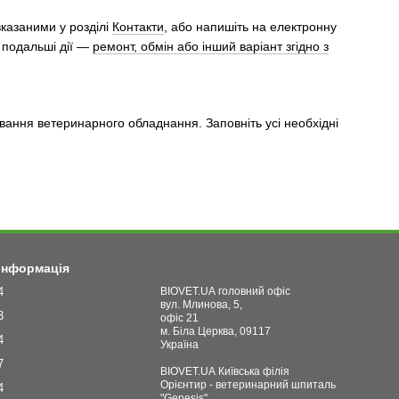
вказаними у розділі
Контакти
, або напишіть на електронну
 подальші дії —
ремонт, обмін або інший варіант згідно з
вання ветеринарного обладнання. Заповніть усі необхідні
 інформація
4
BIOVET.UA головний офіс
вул. Млинова, 5,
3
офіс 21
м. Біла Церква, 09117
4
Україна
7
BIOVET.UA Київська філія
Орієнтир - ветеринарний шпиталь
4
"Genesis"