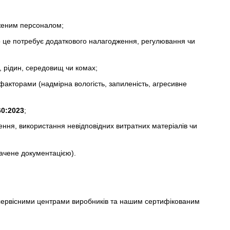
женим персоналом;
 це потребує додаткового налагодження, регулювання чи
 рідин, середовищ чи комах;
акторами (надмірна вологість, запиленість, агресивне
0:2023
;
ня, використання невідповідних витратних матеріалів чи
ачене документацією).
 сервісними центрами виробників та нашим сертифікованим