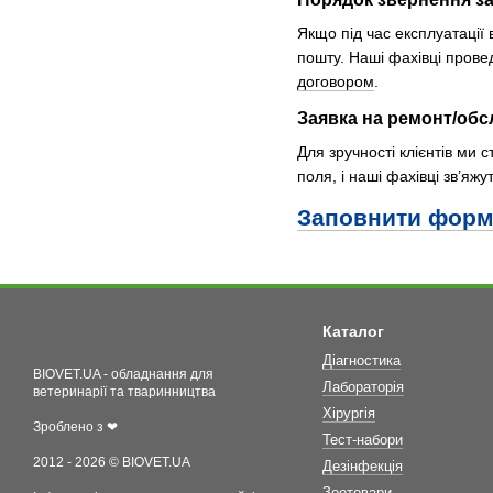
Якщо під час експлуатації 
пошту. Наші фахівці прове
договором
.
Заявка на ремонт/об
Для зручності клієнтів ми 
поля, і наші фахівці зв’я
Заповнити фор
Каталог
Діагностика
BIOVET.UA - обладнання для
Лабораторія
ветеринарії та тваринництва
Хірургія
Зроблено з ❤
Тест-набори
2012 - 2026 © BIOVET.UA
Дезінфекція
Зоотовари