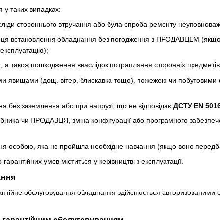
 у таких випадках:
ліди стороннього втручання або була спроба ремонту неуповнова
місця встановлення обладнання без погодження з ПРОДАВЦЕМ (якщо
експлуатацію);
, а також пошкодження внаслідок потрапляння сторонніх предметів,
и явищами (дощ, вітер, блискавка тощо), пожежею чи побутовими ф
ня без заземлення або при напрузі, що не відповідає
ДСТУ EN 5016
ника чи ПРОДАВЦЯ, зміна конфігурації або програмного забезпечен
ня особою, яка не пройшла необхідне навчання (якщо воно передб
арантійних умов міститься у керівництві з експлуатації.
ання
арантійне обслуговування обладнання здійснюється авторизованими
а гарантійним обслуговуванням