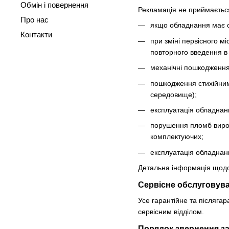
Обмін і повернення
Рекламація не приймається
Про нас
якщо обладнання має с
Контакти
при зміні первісного 
повторного введення в 
механічні пошкодження
пошкодження стихійним
середовище);
експлуатація обладнан
порушення пломб вироб
комплектуючих;
експлуатація обладнан
Детальна інформація щодо г
Сервісне обслуговув
Усе гарантійне та післяг
сервісним відділом.
Порядок звернення з