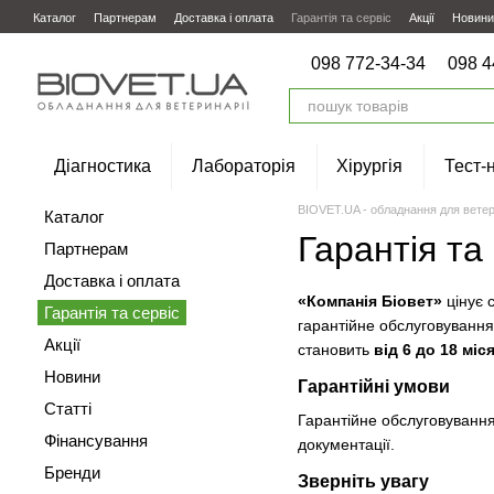
Перейти до основного контенту
Каталог
Партнерам
Доставка і оплата
Гарантія та сервіс
Акції
Новини
098 772-34-34
098 4
Діагностика
Лабораторія
Хірургія
Тест-
BIOVET.UA - обладнання для ветер
Каталог
Гарантія та
Партнерам
Доставка і оплата
«Компанія Біовет»
цінує с
Гарантія та сервіс
гарантійне обслуговування
Акції
становить
від 6 до 18 міс
Новини
Гарантійні умови
Статті
Гарантійне обслуговування
Фінансування
документації.
Бренди
Зверніть увагу