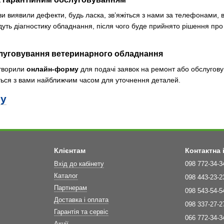
ви виявили дефекти, будь ласка, зв’яжіться з нами за телефонами, 
дуть діагностику обладнання, після чого буде прийнято рішення про
слуговування ветеринарного обладнання
створили
онлайн-форму
для подачі заявок на ремонт або обслугову
жуться з вами найближчим часом для уточнення деталей.
му
Клієнтам
Контактна
Вхід до кабінету
098 772-34-3
Каталог
098 443-23-2
Партнерам
098 543-54-5
Доставка і оплата
098 337-27-2
Гарантія та сервіс
066 772-34-3
Акції