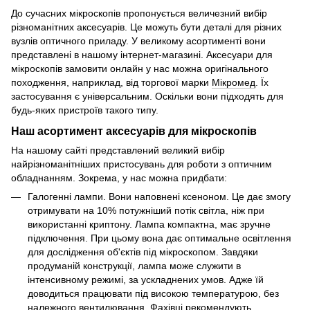
До сучасних мікроскопів пропонується величезний вибір
різноманітних аксесуарів. Це можуть бути деталі для різних
вузлів оптичного приладу. У великому асортименті вони
представлені в нашому інтернет-магазині. Аксесуари для
мікроскопів замовити онлайн у нас можна оригінального
походження, наприклад, від торгової марки
Мікромед
. Їх
застосування є універсальним. Оскільки вони підходять для
будь-яких пристроїв такого типу.
Наш асортимент аксесуарів для мікроскопів
На нашому сайті представлений великий вибір
найрізноманітніших пристосувань для роботи з оптичним
обладнанням. Зокрема, у нас можна придбати:
Галогенні лампи. Вони наповнені ксеноном. Це дає змогу
отримувати на 10% потужніший потік світла, ніж при
використанні криптону. Лампа компактна, має зручне
підключення. При цьому вона дає оптимальне освітлення
для дослідження об'єктів під мікроскопом. Завдяки
продуманій конструкції, лампа може служити в
інтенсивному режимі, за ускладнених умов. Адже їй
доводиться працювати під високою температурою, без
належного вентилювання. Фахівці рекомендують