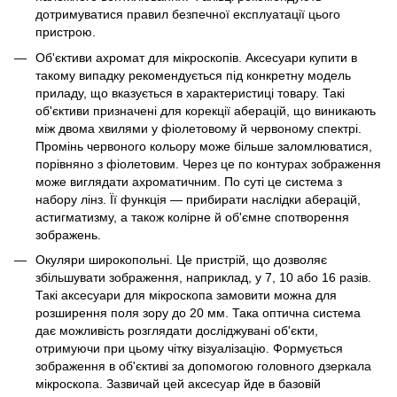
дотримуватися правил безпечної експлуатації цього
пристрою.
Об'єктиви ахромат для мікроскопів. Аксесуари купити в
такому випадку рекомендується під конкретну модель
приладу, що вказується в характеристиці товару. Такі
об'єктиви призначені для корекції аберацій, що виникають
між двома хвилями у фіолетовому й червоному спектрі.
Промінь червоного кольору може більше заломлюватися,
порівняно з фіолетовим. Через це по контурах зображення
може виглядати ахроматичним. По суті це система з
набору лінз. Її функція — прибирати наслідки аберацій,
астигматизму, а також колірне й об'ємне спотворення
зображень.
Окуляри широкопольні. Це пристрій, що дозволяє
збільшувати зображення, наприклад, у 7, 10 або 16 разів.
Такі аксесуари для мікроскопа замовити можна для
розширення поля зору до 20 мм. Така оптична система
дає можливість розглядати досліджувані об'єкти,
отримуючи при цьому чітку візуалізацію. Формується
зображення в об'єктиві за допомогою головного дзеркала
мікроскопа. Зазвичай цей аксесуар йде в базовій