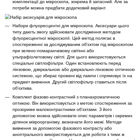
комплектації до мікроскопа, зокрема й запасний. Але за
потреби можна придбати додатковий варіант.
Набори флуоресцентні для мікроскопа. Аксесуари цього
типу дають змогу здійснювати дослідження методом
флуоресцентної мікроскопії. Цей метод полягає в
спостереженні за досліджуваним об'єктом під мікроскопом
при зелено-помаранчевому світінні або
ультрафіолетовому світлі. Для цього використовуються
спеціальні світлофільтри. Один встановлюють перед
лінзовою, дзеркальною або дзеркально-лінзовою оптичною
системою, що збирає промені від лампи і спрямовує їх на
предмет вивчення. Другий світлофільтр ставиться після
об'єктива.
Комплект фазово-контрастний з планахроматичною
оптикою. Він використовується з метою спостереження за
прозорими малоконтрастними об'єктами. З його
допомогою можна здійснювати опис параметрів і окремих
ділянок мікроорганізму, визначати його межі. Методи
вивчення за допомогою фазового контрасту або
аноптрального використовуються для роботи з тими ж