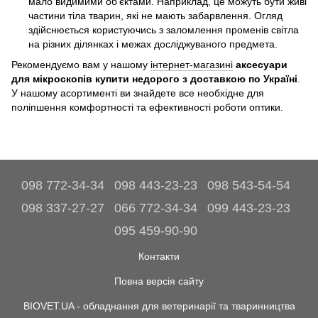
мало видимими об'єктами. Наприклад, це можуть бути живі
частини тіла тварин, які не мають забарвлення. Огляд
здійснюється користуючись з заломлення променів світла
на різних ділянках і межах досліджуваного предмета.
Рекомендуємо вам у нашому
інтернет-магазині
аксесуари
для мікроскопів купити недорого з доставкою по Україні
.
У нашому асортименті ви знайдете все необхідне для
поліпшення комфортності та ефективності роботи оптики.
098 772-34-34
098 443-23-23
098 543-54-54
098 337-27-27
066 772-34-34
099 443-23-23
095 459-90-90
Контакти
Повна версія сайту
BIOVET.UA - обладнання для ветеринарії та тваринництва