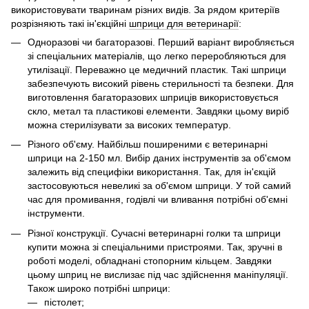
використовувати тваринам різних видів. За рядом критеріїв
розрізняють такі ін'єкційні
шприци для ветеринарії
:
Одноразові чи багаторазові. Перший варіант виробляється
зі спеціальних матеріалів, що легко переробляються для
утилізації. Переважно це медичний пластик. Такі шприци
забезпечують високий рівень стерильності та безпеки. Для
виготовлення багаторазових шприців використовується
скло, метал та пластикові елементи. Завдяки цьому виріб
можна стерилізувати за високих температур.
Різного об'єму. Найбільш поширеними є ветеринарні
шприци на 2-150 мл. Вибір даних інструментів за об'ємом
залежить від специфіки використання. Так, для ін'єкцій
застосовуються невеликі за об'ємом шприци. У той самий
час для промивання, годівлі чи вливання потрібні об'ємні
інструменти.
Різної конструкції. Сучасні ветеринарні голки та шприци
купити можна зі спеціальними пристроями. Так, зручні в
роботі моделі, обладнані стопорним кільцем. Завдяки
цьому шприц не вислизає під час здійснення маніпуляції.
Також широко потрібні шприци:
пістолет;