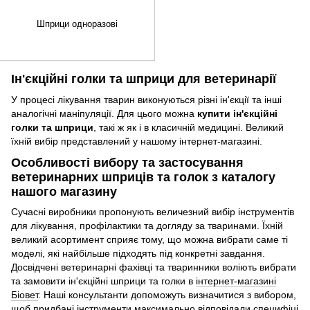
Шприци одноразові
Ін'єкційні голки та шприци для ветеринарії
У процесі лікування тварин виконуються різні ін'єкції та інші
аналогічні маніпуляції. Для цього можна
купити ін'єкційні
голки та шприци
, такі ж як і в класичній медицині. Великий
їхній вибір представлений у нашому інтернет-магазині.
Особливості вибору та застосування
ветеринарних шприців та голок з каталогу
нашого магазину
Сучасні виробники пропонують величезний вибір інструментів
для лікування, профілактики та догляду за тваринами. Їхній
великий асортимент сприяє тому, що можна вибрати саме ті
моделі, які найбільше підходять під конкретні завдання.
Досвідчені ветеринарні фахівці та тваринники воліють вибрати
та замовити ін'єкційні шприци та голки в
інтернет-магазині
Біовет
. Наші консультанти допоможуть визначитися з вибором,
щоб придбані інструменти максимально відповідали специфіці