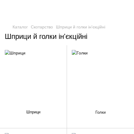
Каталог
Скотарство
Шприци й голки ін'єкційні
Шприци й голки ін'єкційні
Шприци
Голки