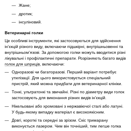
Жане;
дротик;
інсуліновий.
Ветеринарні голки
Це особливі інструменти, які застосовуються для здійснення
ін'єкцій різного виду, включаючи підшкірні, внутрішньовенні та
внутрішньом'язові. За допомогою голки можуть вводитися різні
лікувальні і профілактичні препарати. Розрізняють багато видів
голок для шприців
, включаючи:
Одноразові чи багаторазові. Перший варіант потребує
утилізації. Для цього використовується спеціальний
пристрій, який можна придбати для ветеринарної клініки.
Тонкі, ультратонкі та звичайні. Різні по діаметру види голок
застосовують для виконання різних видів ін'єкцій.
Нікельовані або хромовані з нержавіючої сталі або латуні.
У будь-якому випадку матеріал є високоякісним.
Довгі, короткі та середні за зрізом. Скіс тримарану
виконується лазером. Чим він точніший, тим легше голка