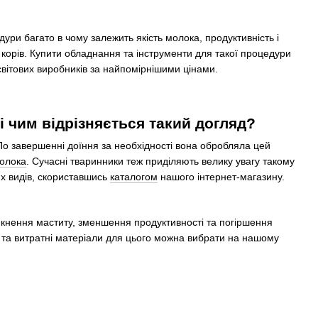
дури багато в чому залежить якість молока, продуктивність і
 корів. Купити обладнання та інструменти для такої процедури
світових виробників за найпомірнішими цінами.
 чим відрізняється такий догляд?
 По завершенні доїння за необхідності вона обробляла цей
молока
. Сучасні тваринники теж приділяють велику увагу такому
их видів, скориставшись
каталогом
нашого інтернет-магазину.
никнення маститу, зменшення продуктивності та погіршення
 та витратні матеріали для цього можна вибрати на нашому