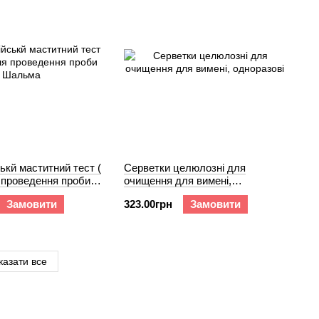
ькй маститний тест (
Серветки целюлозні для
 проведення проби
очищення для вимені,
одноразові
Замовити
323.00грн
Замовити
казати все