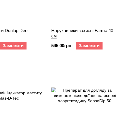
ти Dunlop Dee
Нарукавники захисні Farma 40
см
Замовити
545.00грн
Замовити