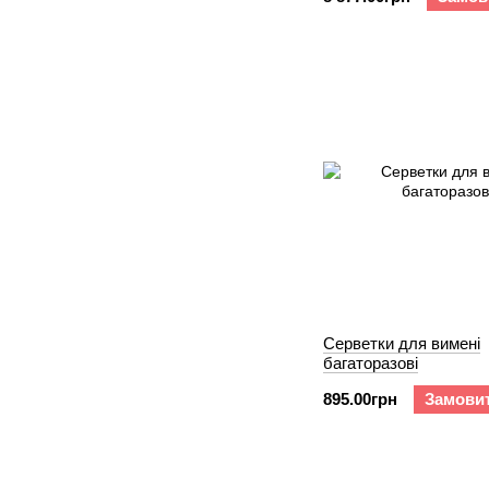
Серветки для вимені
багаторазові
895.00грн
Замови