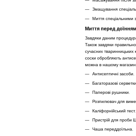
Змащування спеціаль
Миття спеціальними 
Миття перед доїння
Завдяки даним процедурам
Також завдяки правильном
сучасних тваринницьких к
соски обробляють антисеп
можна в нашому магазині.
Антисептичні засоби.
Багаторазові серветки
Паперові рушники.
Розпилювач для виме
Каліфорнійський тест.
Пристрій для проби 
Чаша переддоїльна.