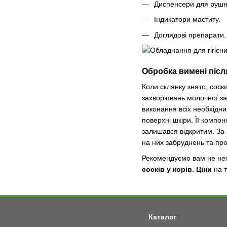
Диспенсери для рушн
Індикатори маститу.
Доглядові препарати.
Обробка вимені післ
Коли склянку знято, соск
захворювань молочної за
виконання всіх необхідни
поверхні шкіри. Її компо
залишався відкритим. За 
на них забруднень та пр
Рекомендуємо вам не нех
сосків у корів. Ціни
на т
Каталог