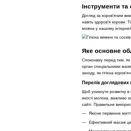
Інструменти та 
Догляд за коров'ячим вим
навіть
здоров'я корови
. 
можна у нашому інтернет-
Яке основне об
Споконвіку перед тим, я
орган спеціальними маз
заходу, як гігієна коров
Перелік доглядових
Щоб уникнути розвитку в 
якості молока, важливо 
сайті. Правильне викорис
Якісне первинне митт
Ефективний масаж цієї
Масажування після за