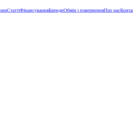
ини
Статті
Фінансування
Бренди
Обмін і повернення
Про нас
Конта