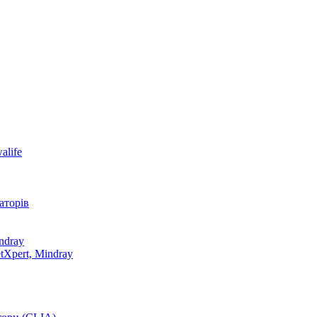
alife
аторів
ndray
tXpert, Mindray