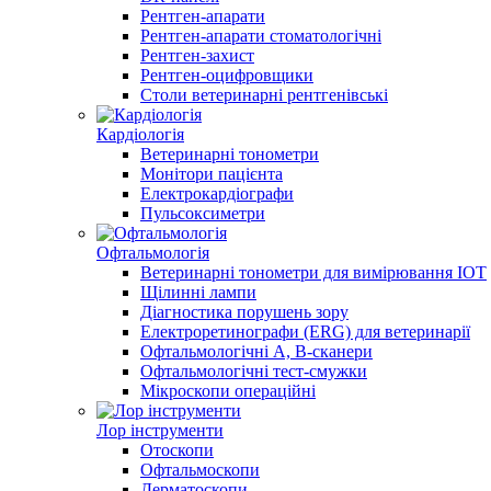
Рентген-апарати
Рентген-апарати стоматологічні
Рентген-захист
Рентген-оцифровщики
Столи ветеринарні рентгенівські
Кардіологія
Ветеринарні тонометри
Монітори пацієнта
Електрокардіографи
Пульсоксиметри
Офтальмологія
Ветеринарні тонометри для вимірювання ІОТ
Щілинні лампи
Діагностика порушень зору
Електроретинографи (ERG) для ветеринарії
Офтальмологічні A, B-сканери
Офтальмологічні тест-смужки
Мікроскопи операційні
Лор інструменти
Отоскопи
Офтальмоскопи
Дерматоскопи