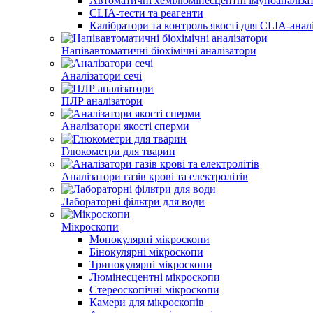
Автоматичні хемілюмінесцентні імуноаналіза
CLIA-тести та реагенти
Калібратори та контроль якості для CLIA-анал
Напівавтоматичні біохімічні аналізатори
Аналізатори сечі
ПЛР аналізатори
Аналізатори якості сперми
Глюкометри для тварин
Аналізатори газів крові та електролітів
Лабораторні фільтри для води
Мікроскопи
Монокулярні мікроскопи
Бінокулярні мікроскопи
Тринокулярні мікроскопи
Люмінесцентні мікроскопи
Стереоскопічні мікроскопи
Камери для мікроскопів