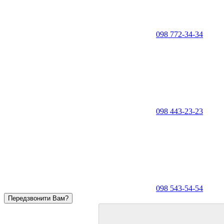
098 772-34-34
098 443-23-23
098 543-54-54
Передзвонити Вам?