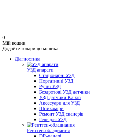
0
Мій кошик
Додайте товари до кошика
Діагностика
УЗД апарати
Стаціонарні УЗД
Портативні УЗД
Ручні УЗД
Бездротові УЗД датчики
УЗД датчики Kaixin
Аксесуари для УЗД
Шпикоміри
Ремонт УЗД сканерів
Гель для УЗД
Рентген-обладнання
DR-панелі