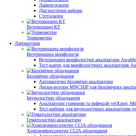
Ларингоскопи
Діагностичні набори
Стетоскопи
Ветеринарні КТ
Термометри
Лабораторія
Ветеринарна морфологія
Ветеринарні морфологічні аналізатори Awalife
Тест-карти для морфологічних аналізаторів Aw
Біохімічне обладнання
Автоматичні біохімічні аналізатори
Диски-ротори MNCHIP для біохімічних аналіз
Імунологічне обладнання
Аналізатори гормонів та інфекцій vetXpert, Mi
Тест-набори для імунологічних аналізаторів ve
Гематологічні аналізатори
Хемілюмінесцентне CLIA-обладнання