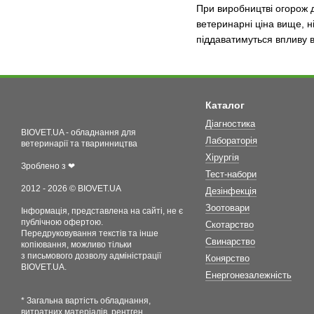
При виробництві огорож д
ветеринарні ціна вище, ні
піддаватимуться впливу во
Каталог
Діагностика
BIOVET.UA - обладнання для
Лабораторія
ветеринарії та тваринництва
Хірургія
Зроблено з ❤
Тест-набори
2012 - 2026 © BIOVET.UA
Дезінфекція
Зоотовари
Інформація, представлена на сайті, не є
публічною офертою.
Скотарство
Передруковування текстів та інше
Свинарство
копіювання, можливо тільки
з письмового дозволу адміністрації
Конярство
BIOVET.UA.
Енергонезалежність
* Загальна вартість обладнання,
витратних матеріалів, рентген