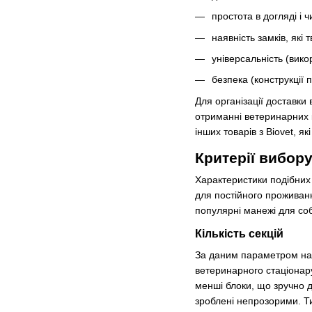
простота в догляді і 
наявність замків, які 
універсальність (вико
безпека (конструкції
Для організації доставки 
отриманні ветеринарних 
інших товарів з Biovet, 
Критерії вибор
Характеристики подібних 
для постійного проживання
популярні манежі для соб
Кількість секцій
За даним параметром найб
ветеринарного стаціонару 
менші блоки, що зручно 
зроблені непрозорими. Ти