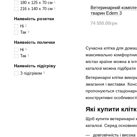
180 х 125 х 70 см
1
Ветеринарний компле
216 х 140 х 70 см
1
тварин Edem 3
Наявність розетки
74 550.00грн
Ні
2
Так
3
Наявність полички
Сучасна клітка для домаш
Ні
4
максимально комфортними д
Так
1
містах країни можна в ін
Наявність підігріву
каталозі можна підібрати
З підігрівом
3
Ветеринарні клітки викор
змагання і виставки. Конс
пропонуються стаціонарні,
конструктивні особливості
Які купити кліт
Щоб купити ветеринарні 
каталозі. Серед основних
довговічність і висока