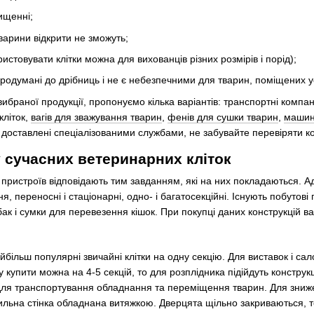
чищенні;
тварини відкрити не зможуть;
ристовувати клітки можна для вихованців різних розмірів і порід);
 продумані до дрібниць і не є небезпечними для тварин, поміщених 
вибраної продукції, пропонуємо кілька варіантів: транспортні компані
кліток,
вагів для зважування тварин
,
фенів для сушки тварин
,
машино
які доставлені спеціалізованими службами, не забувайте перевіряти к
у сучасних ветеринарних кліток
пристроїв відповідають тим завданням, які на них покладаються. А
, переносні і стаціонарні, одно- і багатосекційні. Існують побутові 
ак і сумки для перевезення кішок. При покупці даних конструкцій важ
ільш популярні звичайні клітки на одну секцію. Для виставок і сало
купити можна на 4-5 секцій, то для розплідника підійдуть конструкці
для транспортування обладнання та переміщення тварин. Для знижен
льна стінка обладнана витяжкою. Дверцята щільно закриваються, тому