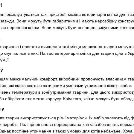
і
инні експлуатуватися такі пристрої, можна ветеринарні клітки для тв
назавжди. Вони можуть бути габаритними і мають нерозбірну конструкц
ься переносні клітки. Вони можуть бути оснащені висувними колесам
а
а твариною і простоти очищення такі місця мешкання тварин можуть
 скупчилися в них. На такі ветеринарні клітки для тварин ціна в Ук
укції.
ву
цям максимальний комфорт, виробники пропонують власникам тварин
рин, які відрізняються затишними умовами утримання кішок і собак
івень температури в зоні утримання тварини. Для цього використов
бо обігрівати елементи корпусу. Крім того, клітки можуть бути облад
су
для тварин використовуються різні матеріали. Їх вибір залежить від 
х виробів. Поліпропіленова перфорована клітка забезпечить норма
днак постійне утримання в таких умовах для котів небажане. Хоча 