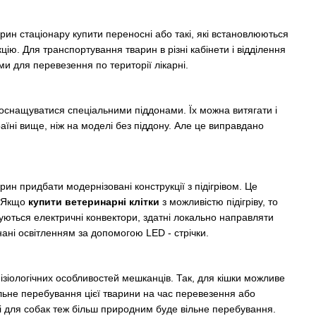
арин стаціонару купити переносні або такі, які встановлюються
ію. Для транспортування тварин в різні кабінети і відділення
и для перевезення по території лікарні.
 оснащуватися спеціальними піддонами. Їх можна витягати і
раїні вище, ніж на моделі без піддону. Але це виправдано
 придбати модернізовані конструкції з підігрівом. Це
. Якщо
купити ветеринарні клітки
з можливістю підігріву, то
уються електричні конвектори, здатні локально направляти
нані освітленням за допомогою LED - стрічки.
фізіологічних особливостей мешканців. Так, для кішки можливе
льне перебування цієї тварини на час перевезення або
і для собак теж більш природним буде вільне перебування.