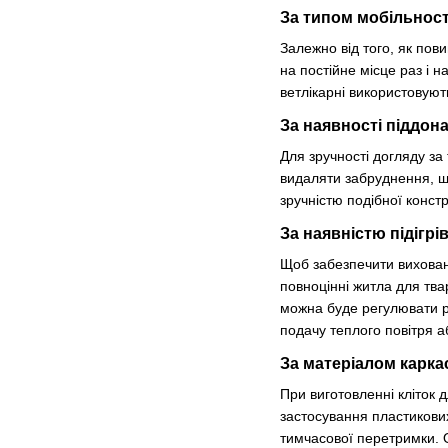
За типом мобільност
Залежно від того, як пов
на постійне місце раз і 
ветлікарні використовуют
За наявності піддон
Для зручності догляду з
видаляти забруднення, що
зручністю подібної констр
За наявністю підігрі
Щоб забезпечити вихован
повноцінні житла для тва
можна буде регулювати р
подачу теплого повітря а
За матеріалом карка
При виготовленні кліток 
застосування пластикови
тимчасової перетримки. О