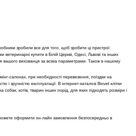
робники зробили все для того, щоб зробити ці пристрої
и ветеринарні купити в Білій Церкві, Одесі, Львові та інших
 для вашого вихованця за всіма параметрами. Також в нашому
мінг-салонах, при необхідності перевезення, поїздки на
тю і зручністю експлуатації. В інтернет-каталозі Biovet клітки
 собак, котів, тварин інших порід, для яких підходять розміри і
и можете оформити он-лайн замовлення безпосередньо в