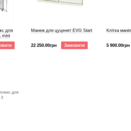
кс для
Манеж для цуценят EVG Start
Клітка мані
 mini
овити
22 250.00грн
Замовити
5 900.00грн