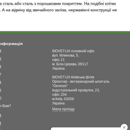
а сталь або сталь з порошковим покриттям. На подібні клітки
А на відміну від звичайного заліза, нержавіючі конструкції не
 інформація
4
BIOVET.UA головний офіс
вул. Млинова, 5,
3
офіс 21
м. Біла Церква, 09117
4
Україна
7
BIOVET.UA Київська філія
Орієнтир - ветеринарний шпиталь
4
"Genesis"
3
Індустріальний провулок, 23,
офіс 204
0
м.Київ, 03056
Україна
и Вам?
Мапа проїзду
4
4