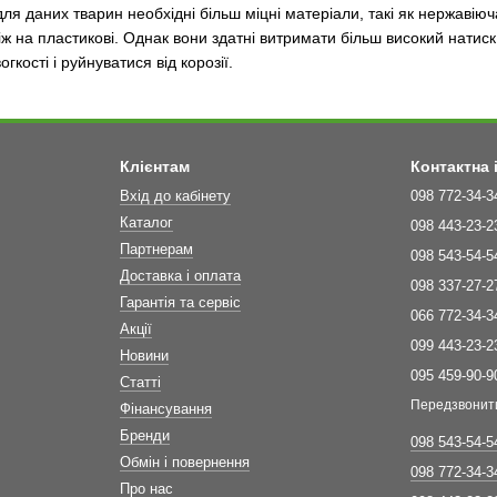
ля даних тварин необхідні більш міцні матеріали, такі як нержавіюч
ж на пластикові. Однак вони здатні витримати більш високий натиск. 
гкості і руйнуватися від корозії.
Клієнтам
Контактна
Вхід до кабінету
098 772-34-3
Каталог
098 443-23-2
Партнерам
098 543-54-5
Доставка і оплата
098 337-27-2
Гарантія та сервіс
066 772-34-3
Акції
099 443-23-2
Новини
095 459-90-9
Статті
Передзвонит
Фінансування
Бренди
098 543-54-5
Обмін і повернення
098 772-34-3
Про нас