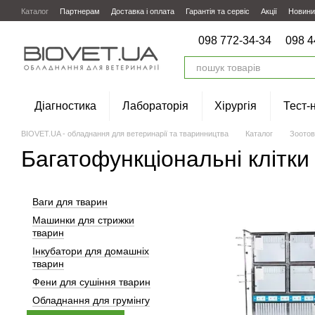
Перейти до основного контенту
Каталог
Партнерам
Доставка і оплата
Гарантія та сервіс
Акції
Новини
098 772-34-34
098 4
Діагностика
Лабораторія
Хірургія
Тест-
BIOVET.UA - обладнання для ветеринарії та тваринництва
Каталог
Зоотов
Багатофункціональні клітк
Ваги для тварин
Машинки для стрижки
тварин
Інкубатори для домашніх
тварин
Фени для сушіння тварин
Обладнання для грумінгу