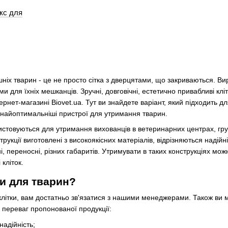
кс для
ніх тварин - це не просто сітка з дверцятами, що закриваються. Ви
ля їхніх мешканців. Зручні, довговічні, естетично привабливі клітк
тернет-магазині Biovet.ua. Тут ви знайдете варіант, який підходить
 найоптимальніші пристрої для утримання тварин.
истовуються для утримання вихованців в ветеринарних центрах, гру
трукції виготовлені з високоякісних матеріалів, відрізняються надійніс
 переносні, різних габаритів. Утримувати в таких конструкціях можна
 кліток.
ки для тварин?
клітки, вам достатньо зв'язатися з нашими менеджерами. Також в
 переваг пропонованої продукції:
 надійність;