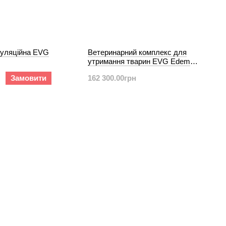
пуляційна EVG
Ветеринарний комплекс для
утримання тварин EVG Edem
5+1
Замовити
162 300.00грн