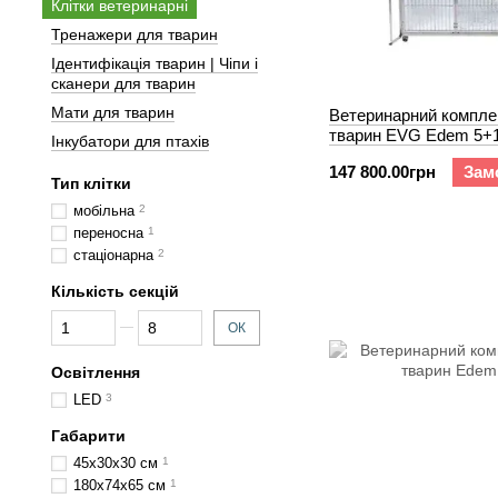
Клітки ветеринарні
Тренажери для тварин
Ідентифікація тварин | Чіпи і
сканери для тварин
Мати для тварин
Ветеринарний компле
тварин EVG Edem 5+1
Інкубатори для птахів
147 800.00грн
Зам
Тип клітки
мобільна
2
переносна
1
стаціонарна
2
Кількість секцій
Від Кількість секцій
До Кількість секцій
ОК
Освітлення
LED
3
Габарити
45х30х30 см
1
180х74х65 см
1