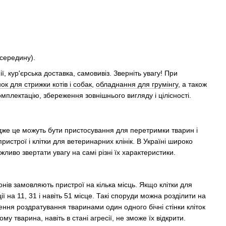
усередину).
ї, кур'єрська доставка, самовивіз. Зверніть увагу! При
к для стрижки котів і собак
,
обладнання для грумінгу
, а також
омплектацію, збереження зовнішнього вигляду і цілісності.
дже це можуть бути пристосування для перетримки тварин і
пристрої і клітки для ветеринарних клінік. В Україні широко
ливо звертати увагу на самі різні їх характеристики.
нів замовляють пристрої на кілька місць. Якщо клітки для
ї на 11, 31 і навіть 51 місце. Такі споруди можна розділити на
ня роздратування тваринами один одного бічні стінки кліток
 тварина, навіть в стані агресії, не зможе їх відкрити.