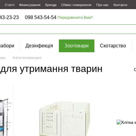
Статті
Фінансування
Бренди
Обмін і повернення
Про нас
Контакти
43-23-23
098 543-54-54
Передзвонити Вам?
набори
Дезінфекція
Зоотовари
Скотарство
ари
Клітки ветеринарні
и для утримання тварин