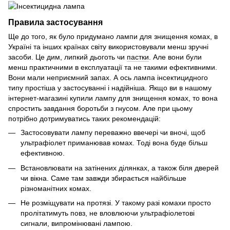
Правила застосування
Ще до того, як було придумано лампи для знищення комах, в
Україні та інших країнах світу використовували менш зручні
засоби. Це дим, липкий дьоготь чи
пастки
. Але вони були
менш практичними в експлуатації та не такими ефективними.
Вони мали неприємний запах. А ось лампа інсектицидного
типу простіша у застосуванні і надійніша. Якщо ви в нашому
інтернет-магазині купили лампу для знищення комах, то вона
спростить завдання боротьби з гнусом. Але при цьому
потрібно дотримуватись таких рекомендацій:
Застосовувати лампу переважно ввечері чи вночі, щоб
ультрафіолет приманював комах. Тоді вона буде більш
ефективною.
Встановлювати на затінених ділянках, а також біля дверей
чи вікна. Саме там завжди збирається найбільше
різноманітних комах.
Не розміщувати на протязі. У такому разі комахи просто
пролітатимуть повз, не вловлюючи ультрафіолетові
сигнали, випромінювані лампою.