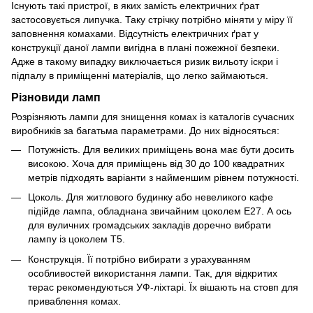
Існують такі пристрої, в яких замість електричних ґрат
застосовується липучка. Таку стрічку потрібно міняти у міру її
заповнення комахами. Відсутність електричних ґрат у
конструкції даної лампи вигідна в плані пожежної безпеки.
Адже в такому випадку виключається ризик вильоту іскри і
підпалу в приміщенні матеріалів, що легко займаються.
Різновиди ламп
Розрізняють лампи для знищення комах із каталогів сучасних
виробників за багатьма параметрами. До них відносяться:
Потужність. Для великих приміщень вона має бути досить
високою. Хоча для приміщень від 30 до 100 квадратних
метрів підходять варіанти з найменшим рівнем потужності.
Цоколь. Для житлового будинку або невеликого кафе
підійде лампа, обладнана звичайним цоколем Е27. А ось
для вуличних громадських закладів доречно вибрати
лампу із цоколем T5.
Конструкція. Її потрібно вибирати з урахуванням
особливостей використання лампи. Так, для відкритих
терас рекомендуються УФ-ліхтарі. Їх вішають на стовп для
приваблення комах.