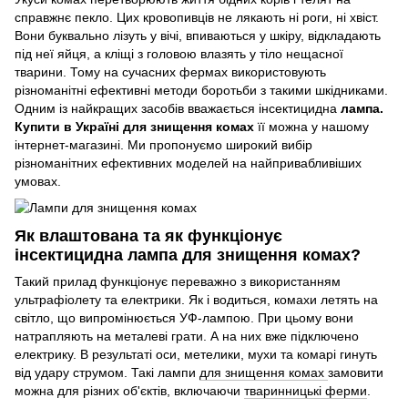
справжнє пекло. Цих кровопивців не лякають ні роги, ні хвіст.
Вони буквально лізуть у вічі, впиваються у шкіру, відкладають
під неї яйця, а кліщі з головою влазять у тіло нещасної
тварини. Тому на сучасних фермах використовують
різноманітні ефективні методи боротьби з такими шкідниками.
Одним із найкращих засобів вважається інсектицидна
лампа.
Купити в Україні для знищення комах
її можна у нашому
інтернет-магазині. Ми пропонуємо широкий вибір
різноманітних ефективних моделей на найпривабливіших
умовах.
Як влаштована та як функціонує
інсектицидна лампа для знищення комах?
Такий прилад функціонує переважно з використанням
ультрафіолету та електрики. Як і водиться, комахи летять на
світло, що випромінюється УФ-лампою. При цьому вони
натрапляють на металеві грати. А на них вже підключено
електрику. В результаті оси, метелики, мухи та комарі гинуть
від удару струмом. Такі лампи
для знищення комах
замовити
можна для різних об'єктів, включаючи
тваринницькі ферми
.