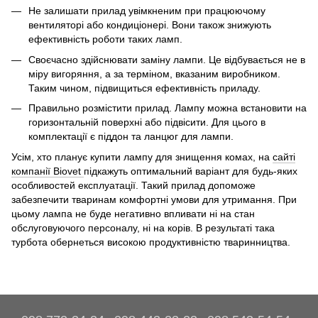
Не залишати прилад увімкненим при працюючому
вентиляторі або кондиціонері. Вони також знижують
ефективність роботи таких ламп.
Своєчасно здійснювати заміну лампи. Це відбувається не в
міру вигоряння, а за терміном, вказаним виробником.
Таким чином, підвищиться ефективність приладу.
Правильно розмістити прилад. Лампу можна встановити на
горизонтальній поверхні або підвісити. Для цього в
комплектації є піддон та ланцюг для лампи.
Усім, хто планує купити лампу для знищення комах, на
сайті
компанії Biovet
підкажуть оптимальний варіант для будь-яких
особливостей експлуатації. Такий прилад допоможе
забезпечити тваринам комфортні умови для утримання. При
цьому лампа не буде негативно впливати ні на стан
обслуговуючого персоналу, ні на корів. В результаті така
турбота обернеться високою продуктивністю тваринництва.