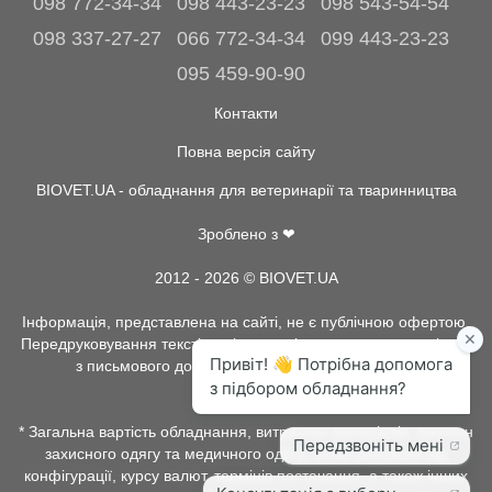
098 772-34-34
098 443-23-23
098 543-54-54
098 337-27-27
066 772-34-34
099 443-23-23
095 459-90-90
Контакти
Повна версія сайту
BIOVET.UA - обладнання для ветеринарії та тваринництва
Зроблено з ❤
2012 - 2026 © BIOVET.UA
Інформація, представлена на сайті, не є публічною офертою.
Передруковування текстів та інше копіювання, можливо тільки
з письмового дозволу адміністрації BIOVET.UA.
* Загальна вартість обладнання, витратних матеріалів, рентген
захисного одягу та медичного одягу, може залежати від
конфігурації, курсу валют, термінів постачання, а також інших