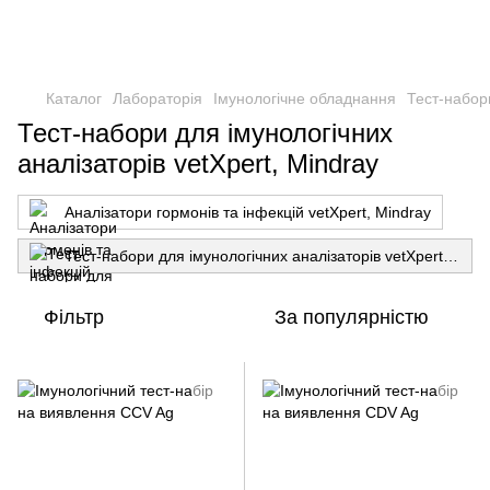
Каталог
Лабораторія
Імунологічне обладнання
Тест-набори
Тест-набори для імунологічних
аналізаторів vetXpert, Mindray
Аналізатори гормонів та інфекцій vetXpert, Mindray
Тест-набори для імунологічних аналізаторів vetXpert, Mindray
Фільтр
За популярністю