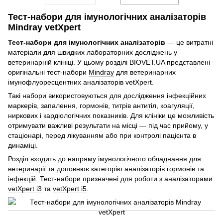
Тест-набори для імунологічних аналізаторів
Mindray vetXpert
Тест-набори для імунологічних аналізаторів
— це витратні
матеріали для швидких лабораторних досліджень у
ветеринарній клініці. У цьому розділі BIOVET.UA представлені
оригінальні тест-набори
Mindray
для ветеринарних
імунофлуоресцентних аналізаторів vetXpert.
Такі набори використовуються для дослідження інфекційних
маркерів, запалення, гормонів, титрів антитіл, коагуляції,
ниркових і кардіологічних показників. Для клініки це можливість
отримувати важливі результати на місці — під час прийому, у
стаціонарі, перед лікуванням або при контролі пацієнта в
динаміці.
Розділ входить до напряму
імунологічного обладнання для
ветеринарії
та доповнює категорію
аналізаторів гормонів та
інфекцій
. Тест-набори призначені для роботи з аналізаторами
vetXpert i3
та
vetXpert i5
.