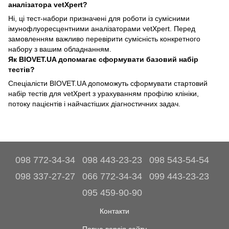
аналізатора vetXpert?
Ні, ці тест-набори призначені для роботи із сумісними
імунофлуоресцентними аналізаторами vetXpert. Перед
замовленням важливо перевірити сумісність конкретного
набору з вашим обладнанням.
Як BIOVET.UA допомагає сформувати базовий набір
тестів?
Спеціалісти BIOVET.UA допоможуть сформувати стартовий
набір тестів для vetXpert з урахуванням профілю клініки,
потоку пацієнтів і найчастіших діагностичних задач.
098 772-34-34
098 443-23-23
098 543-54-54
098 337-27-27
066 772-34-34
099 443-23-23
095 459-90-90
Контакти