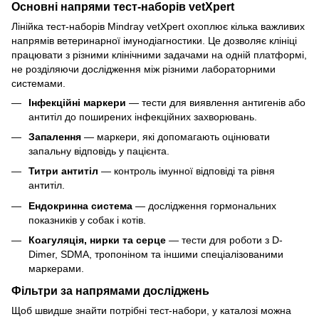
Основні напрями тест-наборів vetXpert
Лінійка тест-наборів Mindray vetXpert охоплює кілька важливих
напрямів ветеринарної імунодіагностики. Це дозволяє клініці
працювати з різними клінічними задачами на одній платформі,
не розділяючи дослідження між різними лабораторними
системами.
Інфекційні маркери
— тести для виявлення антигенів або
антитіл до поширених інфекційних захворювань.
Запалення
— маркери, які допомагають оцінювати
запальну відповідь у пацієнта.
Титри антитіл
— контроль імунної відповіді та рівня
антитіл.
Ендокринна система
— дослідження гормональних
показників у собак і котів.
Коагуляція, нирки та серце
— тести для роботи з D-
Dimer, SDMA, тропоніном та іншими спеціалізованими
маркерами.
Фільтри за напрямами досліджень
Щоб швидше знайти потрібні тест-набори, у каталозі можна