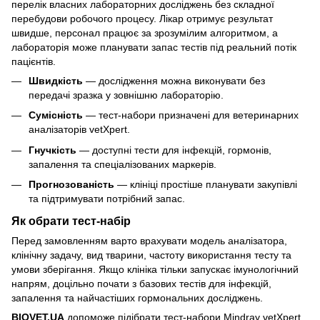
перелік власних лабораторних досліджень без складної
перебудови робочого процесу. Лікар отримує результат
швидше, персонал працює за зрозумілим алгоритмом, а
лабораторія може планувати запас тестів під реальний потік
пацієнтів.
Швидкість
— дослідження можна виконувати без
передачі зразка у зовнішню лабораторію.
Сумісність
— тест-набори призначені для ветеринарних
аналізаторів vetXpert.
Гнучкість
— доступні тести для інфекцій, гормонів,
запалення та спеціалізованих маркерів.
Прогнозованість
— клініці простіше планувати закупівлі
та підтримувати потрібний запас.
Як обрати тест-набір
Перед замовленням варто врахувати модель аналізатора,
клінічну задачу, вид тварини, частоту використання тесту та
умови зберігання. Якщо клініка тільки запускає імунологічний
напрям, доцільно почати з базових тестів для інфекцій,
запалення та найчастіших гормональних досліджень.
BIOVET.UA
допоможе підібрати тест-набори Mindray vetXpert