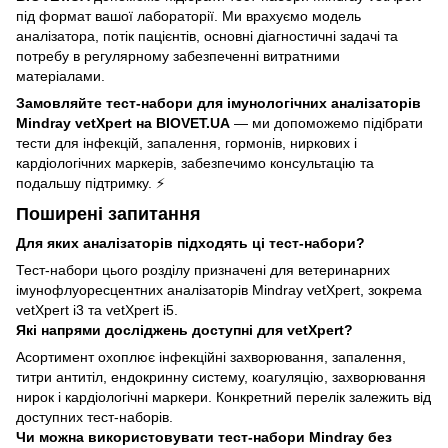
під формат вашої лабораторії. Ми врахуємо модель
аналізатора, потік пацієнтів, основні діагностичні задачі та
потребу в регулярному забезпеченні витратними
матеріалами.
Замовляйте тест-набори для імунологічних аналізаторів
Mindray vetXpert на BIOVET.UA
— ми допоможемо підібрати
тести для інфекцій, запалення, гормонів, ниркових і
кардіологічних маркерів, забезпечимо консультацію та
подальшу підтримку. ⚡
Поширені запитання
Для яких аналізаторів підходять ці тест-набори?
Тест-набори цього розділу призначені для ветеринарних
імунофлуоресцентних аналізаторів Mindray vetXpert, зокрема
vetXpert i3 та vetXpert i5.
Які напрями досліджень доступні для vetXpert?
Асортимент охоплює інфекційні захворювання, запалення,
титри антитіл, ендокринну систему, коагуляцію, захворювання
нирок і кардіологічні маркери. Конкретний перелік залежить від
доступних тест-наборів.
Чи можна використовувати тест-набори Mindray без