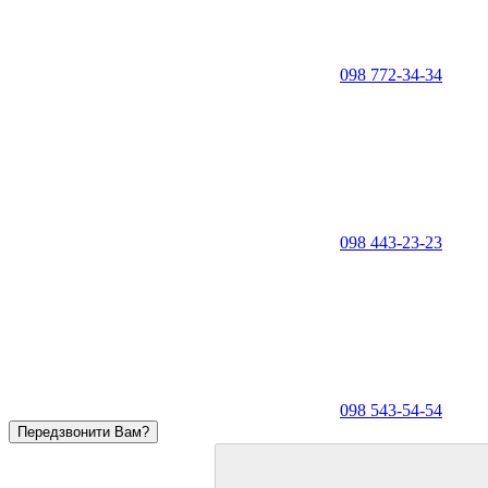
098 772-34-34
098 443-23-23
098 543-54-54
Передзвонити Вам?