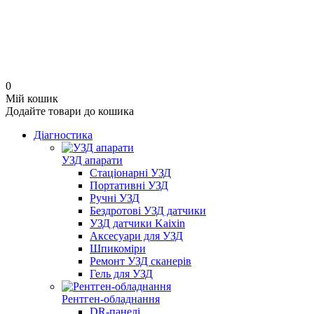
0
Мій кошик
Додайте товари до кошика
Діагностика
УЗД апарати
Стаціонарні УЗД
Портативні УЗД
Ручні УЗД
Бездротові УЗД датчики
УЗД датчики Kaixin
Аксесуари для УЗД
Шпикоміри
Ремонт УЗД сканерів
Гель для УЗД
Рентген-обладнання
DR-панелі