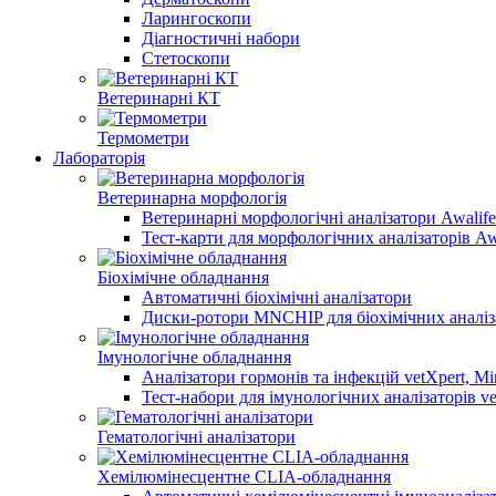
Ларингоскопи
Діагностичні набори
Стетоскопи
Ветеринарні КТ
Термометри
Лабораторія
Ветеринарна морфологія
Ветеринарні морфологічні аналізатори Awalife
Тест-карти для морфологічних аналізаторів Aw
Біохімічне обладнання
Автоматичні біохімічні аналізатори
Диски-ротори MNCHIP для біохімічних аналіз
Імунологічне обладнання
Аналізатори гормонів та інфекцій vetXpert, Mi
Тест-набори для імунологічних аналізаторів ve
Гематологічні аналізатори
Хемілюмінесцентне CLIA-обладнання