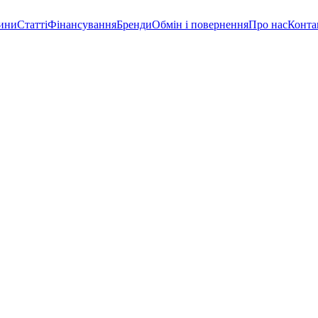
ини
Статті
Фінансування
Бренди
Обмін і повернення
Про нас
Конта