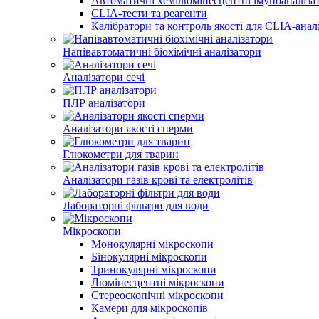
Автоматичні хемілюмінесцентні імуноаналіза
CLIA-тести та реагенти
Калібратори та контроль якості для CLIA-анал
Напівавтоматичні біохімічні аналізатори
Аналізатори сечі
ПЛР аналізатори
Аналізатори якості сперми
Глюкометри для тварин
Аналізатори газів крові та електролітів
Лабораторні фільтри для води
Мікроскопи
Монокулярні мікроскопи
Бінокулярні мікроскопи
Тринокулярні мікроскопи
Люмінесцентні мікроскопи
Стереоскопічні мікроскопи
Камери для мікроскопів