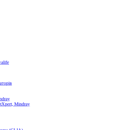
alife
аторів
ndray
tXpert, Mindray