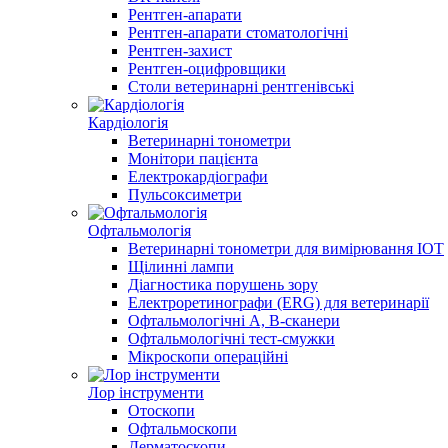
Рентген-апарати
Рентген-апарати стоматологічні
Рентген-захист
Рентген-оцифровщики
Столи ветеринарні рентгенівські
Кардіологія
Ветеринарні тонометри
Монітори пацієнта
Електрокардіографи
Пульсоксиметри
Офтальмологія
Ветеринарні тонометри для вимірювання ІОТ
Щілинні лампи
Діагностика порушень зору
Електроретинографи (ERG) для ветеринарії
Офтальмологічні A, B-сканери
Офтальмологічні тест-смужки
Мікроскопи операційні
Лор інструменти
Отоскопи
Офтальмоскопи
Дерматоскопи