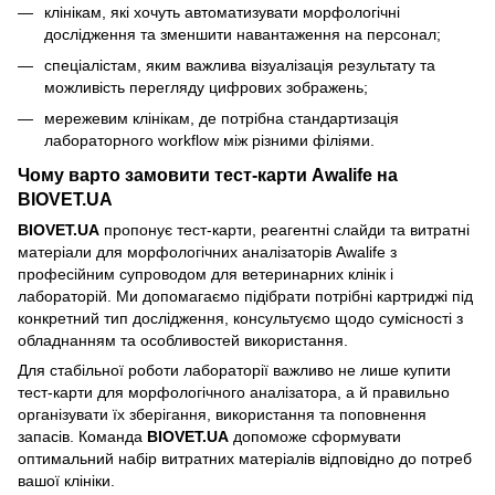
клінікам, які хочуть автоматизувати морфологічні
дослідження та зменшити навантаження на персонал;
спеціалістам, яким важлива візуалізація результату та
можливість перегляду цифрових зображень;
мережевим клінікам, де потрібна стандартизація
лабораторного workflow між різними філіями.
Чому варто замовити тест-карти Awalife на
BIOVET.UA
BIOVET.UA
пропонує тест-карти, реагентні слайди та витратні
матеріали для морфологічних аналізаторів Awalife з
професійним супроводом для ветеринарних клінік і
лабораторій. Ми допомагаємо підібрати потрібні картриджі під
конкретний тип дослідження, консультуємо щодо сумісності з
обладнанням та особливостей використання.
Для стабільної роботи лабораторії важливо не лише купити
тест-карти для морфологічного аналізатора, а й правильно
організувати їх зберігання, використання та поповнення
запасів. Команда
BIOVET.UA
допоможе сформувати
оптимальний набір витратних матеріалів відповідно до потреб
вашої клініки.