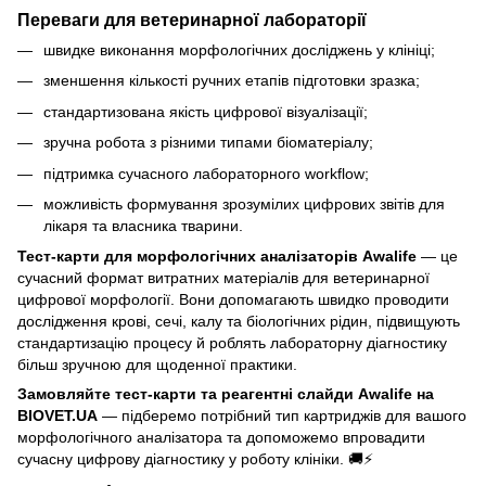
Переваги для ветеринарної лабораторії
швидке виконання морфологічних досліджень у клініці;
зменшення кількості ручних етапів підготовки зразка;
стандартизована якість цифрової візуалізації;
зручна робота з різними типами біоматеріалу;
підтримка сучасного лабораторного workflow;
можливість формування зрозумілих цифрових звітів для
лікаря та власника тварини.
Тест-карти для морфологічних аналізаторів Awalife
— це
сучасний формат витратних матеріалів для ветеринарної
цифрової морфології. Вони допомагають швидко проводити
дослідження крові, сечі, калу та біологічних рідин, підвищують
стандартизацію процесу й роблять лабораторну діагностику
більш зручною для щоденної практики.
Замовляйте тест-карти та реагентні слайди Awalife на
BIOVET.UA
— підберемо потрібний тип картриджів для вашого
морфологічного аналізатора та допоможемо впровадити
сучасну цифрову діагностику у роботу клініки. 🚚⚡