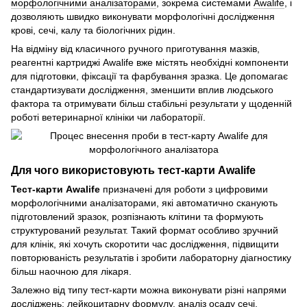
морфологічними аналізаторами
, зокрема системами
Awalife
, і
дозволяють швидко виконувати морфологічні дослідження
крові, сечі, калу та біологічних рідин.
На відміну від класичного ручного приготування мазків,
реагентні картриджі Awalife вже містять необхідні компоненти
для підготовки, фіксації та фарбування зразка. Це допомагає
стандартизувати дослідження, зменшити вплив людського
фактора та отримувати більш стабільні результати у щоденній
роботі ветеринарної клініки чи лабораторії.
Для чого використовують тест-карти Awalife
Тест-карти Awalife
призначені для роботи з цифровими
морфологічними аналізаторами, які автоматично сканують
підготовлений зразок, розпізнають клітини та формують
структурований результат. Такий формат особливо зручний
для клінік, які хочуть скоротити час дослідження, підвищити
повторюваність результатів і зробити лабораторну діагностику
більш наочною для лікаря.
Залежно від типу тест-карти можна виконувати різні напрями
досліджень: лейкоцитарну формулу, аналіз осаду сечі,