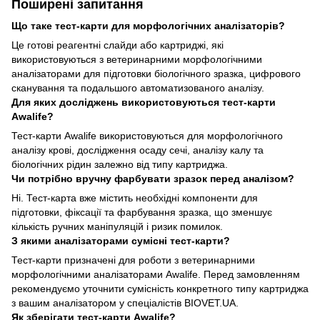
Поширені запитання
Що таке тест-карти для морфологічних аналізаторів?
Це готові реагентні слайди або картриджі, які
використовуються з ветеринарними морфологічними
аналізаторами для підготовки біологічного зразка, цифрового
сканування та подальшого автоматизованого аналізу.
Для яких досліджень використовуються тест-карти
Awalife?
Тест-карти Awalife використовуються для морфологічного
аналізу крові, дослідження осаду сечі, аналізу калу та
біологічних рідин залежно від типу картриджа.
Чи потрібно вручну фарбувати зразок перед аналізом?
Ні. Тест-карта вже містить необхідні компоненти для
підготовки, фіксації та фарбування зразка, що зменшує
кількість ручних маніпуляцій і ризик помилок.
З якими аналізаторами сумісні тест-карти?
Тест-карти призначені для роботи з ветеринарними
морфологічними аналізаторами Awalife. Перед замовленням
рекомендуємо уточнити сумісність конкретного типу картриджа
з вашим аналізатором у спеціалістів BIOVET.UA.
Як зберігати тест-карти Awalife?