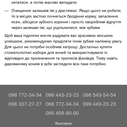
хитатися, а потім масово випадати.
Очищення залишків їжі у діастемах. Якщо цього не робити,
то в місцях застою почнеться бродіння корму, запалення
ясен, абсцеси зубного коріння і просто хворобливі відчуття
через залишки їжі, що ущільнилися, між зубами.
Щоб ваші підопічні могли радувати вас красивою кінською
усмішкою, рекомендуємо приділяти їхнім зубам належну увагу.
Для цього не потрібні особливі хитрощі. Достатньо купити
стоматологічні набори для коней та використовувати їх
відповідно до призначення та приписів фахівців. Тому навіть
дарованому коневі в зуби заглядати все-таки потрібно.
098 772-34-34
098 443-23-23
098 543-54-54
098 337-27-27
066 772-34-34
099 443-23-23
095 459-90-90
Контакти