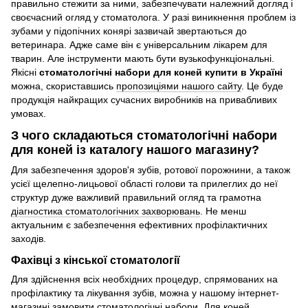
правильно стежити за ними, забезпечувати належний догляд і
своєчасний огляд у стоматолога. У разі виникнення проблем із
зубами у підопічних конярі зазвичай звертаються до
ветеринара. Адже саме він є універсальним лікарем для
тварин. Але інструменти мають бути вузькофункціональні.
Якісні
стоматологічні набори для коней купити в Україні
можна, скориставшись
пропозиціями нашого сайту
. Це буде
продукція найкращих сучасних виробників на привабливих
умовах.
З чого складаються стоматологічні набори
для коней із каталогу нашого магазину?
Для забезпечення здоров'я зубів, ротової порожнини, а також
усієї щелепно-лицьової області голови та прилеглих до неї
структур дуже важливий правильний огляд та грамотна
діагностика стоматологічних захворювань
. Не менш
актуальним є забезпечення ефективних профілактичних
заходів.
Фахівці з кінської стоматології
Для здійснення всіх необхідних процедур, спрямованих на
профілактику та лікування зубів, можна у нашому інтернет-
магазині замовити стоматологічні набори.
Для коней