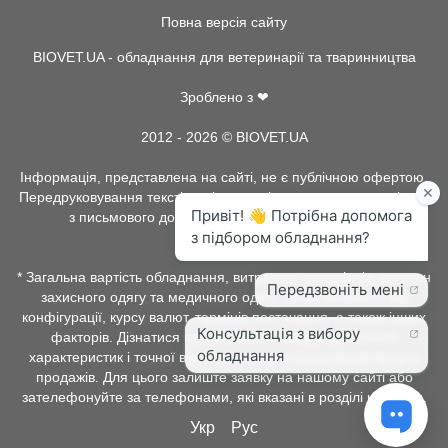
Повна версія сайту
BIOVET.UA - обладнання для ветеринарії та тваринництва
Зроблено з ❤
2012 - 2026 © BIOVET.UA
Інформація, представлена на сайті, не є публічною офертою.
Передруковування текстів та інше копіювання, можливо тільки
з письмового дозволу адміністрації BIOVET.UA.
* Загальна вартість обладнання, витратних матеріалів, рентген
захисного одягу та медичного одягу, може залежати від
конфігурації, курсу валют, термінів постачання, а також інших
факторів. Дізнатися про наявність товару, детальних
характеристик і точної вартості можна у менеджерів відділу
продажів. Для цього залиште заявку на нашому сайті або
зателефонуйте за телефонами, які вказані в розділі контакти.
Укр
Рус