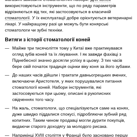
використовуються інструменти, що по ряду параметрів
відрізняються від тих, які застосовуються в класичній
стоматології
. У їх експлуатації добре орієнтуються ветеринарні
лікарі. У найкращому разі це можуть бути конярські
стоматологи чи зубні техніки.
Витяги з історії стоматології коней
Майже три тисячоліття тому у Китаї вже практикувався
огляд зубів коней та їх лікування. І як завжди фахівці з
Піднебесної значно досягли успіху в цьому. З тих часів
бере свій початок традиція оцінки віку коня за його зубами.
До наших часів дійшли і трактати давньогрецьких вчених,
включаючи Аристотеля, у яких порушувалися питання
стоматології коней. Набори інструментів, які
застосовуються при цьому, описані в рукописних
свідченнях того часу.
На жаль, стоматологи, що спеціалізуються саме на конях,
дуже швидко піддалися спокусі, підробляючи зубний ряд
копитних. Таким чином продавці могли дурити покупців,
видаючи старого доходягу за молодого рисака.
Наприкінці XVIII століття у Франції було засновано першу