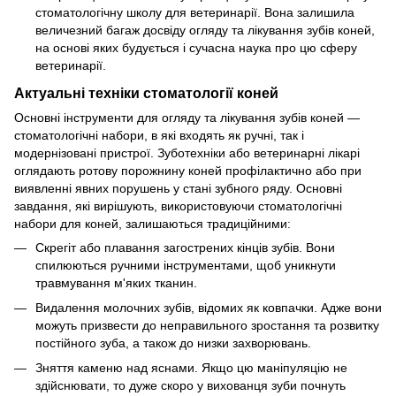
стоматологічну школу для ветеринарії. Вона залишила
величезний багаж досвіду огляду та лікування зубів коней,
на основі яких будується і сучасна наука про цю сферу
ветеринарії.
Актуальні техніки стоматології коней
Основні інструменти для огляду та лікування зубів коней —
стоматологічні набори, в які входять як ручні, так і
модернізовані пристрої. Зуботехніки або ветеринарні лікарі
оглядають ротову порожнину коней профілактично або при
виявленні явних порушень у стані зубного ряду. Основні
завдання, які вирішують, використовуючи стоматологічні
набори для коней, залишаються традиційними:
Скрегіт або плавання загострених кінців зубів. Вони
спилюються ручними інструментами, щоб уникнути
травмування м'яких тканин.
Видалення молочних зубів, відомих як ковпачки. Адже вони
можуть призвести до неправильного зростання та розвитку
постійного зуба, а також до низки захворювань.
Зняття каменю над яснами. Якщо цю маніпуляцію не
здійснювати, то дуже скоро у вихованця зуби почнуть