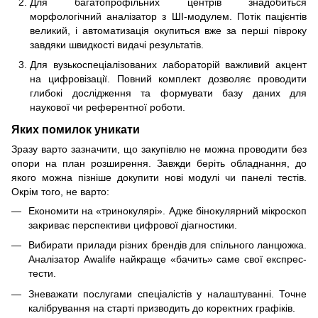
Для багатопрофільних центрів знадобиться
морфологічний аналізатор з ШІ-модулем. Потік пацієнтів
великий, і автоматизація окупиться вже за перші півроку
завдяки швидкості видачі результатів.
Для вузькоспеціалізованих лабораторій важливий акцент
на цифровізації. Повний комплект дозволяє проводити
глибокі дослідження та формувати базу даних для
наукової чи референтної роботи.
Яких помилок уникати
Зразу варто зазначити, що закупівлю не можна проводити без
опори на план розширення. Завжди беріть обладнання, до
якого можна пізніше докупити нові модулі чи панелі тестів.
Окрім того, не варто:
Економити на «тринокулярі». Адже бінокулярний мікроскоп
закриває перспективи цифрової діагностики.
Вибирати прилади різних брендів для спільного ланцюжка.
Аналізатор Awalife найкраще «бачить» саме свої експрес-
тести.
Зневажати послугами спеціалістів у налаштуванні. Точне
калібрування на старті призводить до коректних графіків.