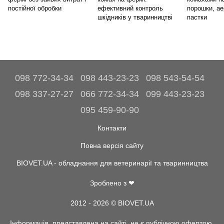
постійної обробки
ефективний контроль
порошки, ае
шкідників у тваринництві
пастки
098 772-34-34
098 443-23-23
098 543-54-54
098 337-27-27
066 772-34-34
099 443-23-23
095 459-90-90
Контакти
Повна версія сайту
BIOVET.UA - обладнання для ветеринарії та тваринництва
Зроблено з ❤
2012 - 2026 © BIOVET.UA
Інформація, представлена на сайті, не є публічною офертою.