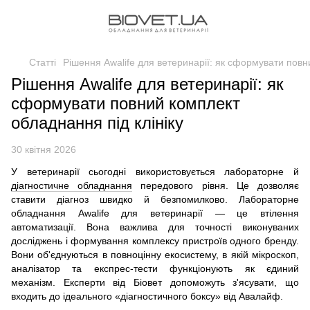
Статті
Рішення Awalife для ветеринарії: як сформувати повн
Рішення Awalife для ветеринарії: як
сформувати повний комплект
обладнання під клініку
30 квітня 2026
У ветеринарії сьогодні використовується лабораторне й
діагностичне обладнання
передового рівня. Це дозволяє
ставити діагноз швидко й безпомилково. Лабораторне
обладнання Awalife для ветеринарії — це втілення
автоматизації. Вона важлива для точності виконуваних
досліджень і формування комплексу пристроїв одного бренду.
Вони об'єднуються в повноцінну екосистему, в якій мікроскоп,
аналізатор та експрес-тести функціонують як єдиний
механізм. Експерти від Біовет допоможуть з'ясувати, що
входить до ідеального «діагностичного боксу» від Авалайф.