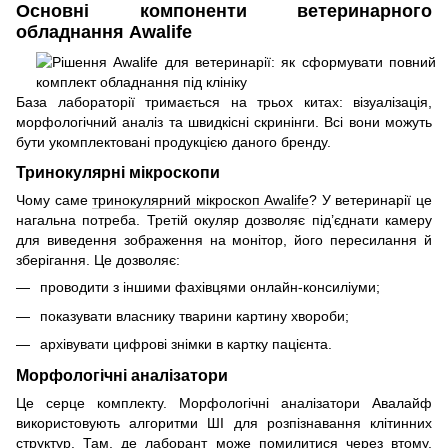
Основні компоненти ветеринарного
обладнання Awalife
База лабораторії тримається на трьох китах: візуалізація,
морфологічний аналіз та швидкісні скринінги. Всі вони можуть
бути укомплектовані продукцією даного бренду.
Тринокулярні мікроскопи
Чому саме
тринокулярний мікроскоп Awalife
? У ветеринарії це
нагальна потреба. Третій окуляр дозволяє під’єднати камеру
для виведення зображення на монітор, його пересилання й
зберігання. Це дозволяє:
проводити з іншими фахівцями онлайн-консиліуми;
показувати власнику тварини картину хвороби;
архівувати цифрові знімки в картку пацієнта.
Морфологічні аналізатори
Це серце комплекту. Морфологічні аналізатори Авалайф
використовують алгоритми ШІ для розпізнавання клітинних
структур. Там, де лаборант може помилитися через втому,