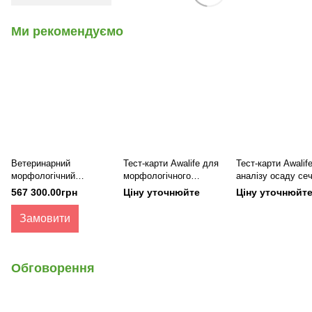
Ми рекомендуємо
Ветеринарний
Тест-карти Awalife для
Тест-карти Awalif
морфологічний
морфологічного
аналізу осаду сеч
аналізатор Awalife AI-
аналізу крові на AI-
AI-100Vet Elite/AI
567 300.00грн
Ціну уточнюйте
Ціну уточнюйт
100Vet
100Vet Elite/AI-80Vet
Замовити
Обговорення