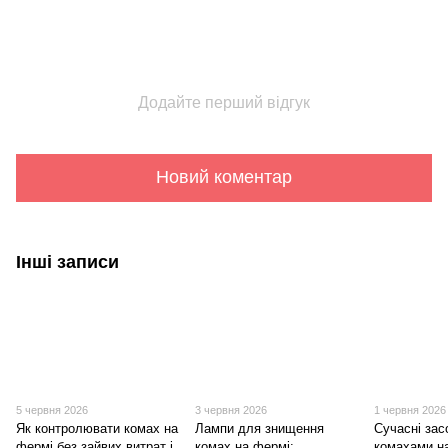
Додайте перший відгук
Новий коментар
Інші записи
5 червня 2026
3 червня 2026
1 червня 2026
Як контролювати комах на
Лампи для знищення
Сучасні зас
фермі без зайвих витрат і
комах на фермі:
комахами н