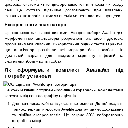
цифрова система чітко диференціює клітини крові чи осаду
сечі. Це суттєво підвищує достовірність при виявленні
складних патологій, таких як анемія чи неопластичні процеси.
Експрес-тести аналізаторні
Це «паливо» для вашої системи.
Експрес-набори Awalife для
морфологічних аналізаторів
розроблені так, щоб підготовка
проби займала хвилини. Використання рідних тестів гарантує,
що аналізатор розпізнає всі маркери без похибок. Це
ідеальний варіант для швидкого скринінгу інфекцій та
системних збоїв у котів і собак.
Як сформувати комплект Авалайф під
потреби установи
Не кожній клініці потрібен «космічний корабель». Комплектація
залежить від вашого трафіку пацієнтів.
Для невеликих кабінетів достатньо основи. До неї входить
тринокулярний мікроскоп Awalife для рутинних досліджень
та лінійки експрес-тестів. Це закриє 80% лабораторних
потреб на місці.