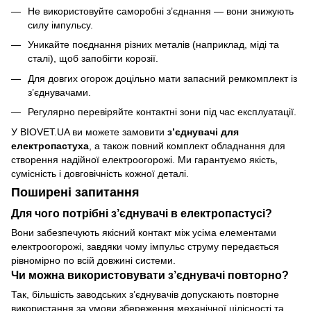
Не використовуйте саморобні з’єднання — вони знижують
силу імпульсу.
Уникайте поєднання різних металів (наприклад, міді та
сталі), щоб запобігти корозії.
Для довгих огорож доцільно мати запасний ремкомплект із
з’єднувачами.
Регулярно перевіряйте контактні зони під час експлуатації.
У BIOVET.UA ви можете замовити
з’єднувачі для
електропастуха
, а також повний комплект обладнання для
створення надійної електроогорожі. Ми гарантуємо якість,
сумісність і довговічність кожної деталі.
Поширені запитання
Для чого потрібні з’єднувачі в електропастусі?
Вони забезпечують якісний контакт між усіма елементами
електроогорожі, завдяки чому імпульс струму передається
рівномірно по всій довжині системи.
Чи можна використовувати з’єднувачі повторно?
Так, більшість заводських з’єднувачів допускають повторне
використання за умови збереження механічної цілісності та