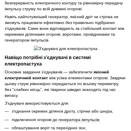
безперервність електричного контуру та рівномірну передачу
імпульсу струму по всій довжині огорожі.
Навіть найпотужніший генератор, якісний дріт чи стрічка не
зможуть працювати ефективно без правильно підібраних
з’єднувачів. Саме вони відповідають за стабільний контакт між
окремими ділянками огорожі, воротами, провідниками та
генератором імпульсів.
Навіщо потрібні з’єднувачі в системі
електропастуха
Основне завдання з’єднувачів — забезпечити
якісний
електричний контакт
між усіма елементами огорожі. Завдяки
цьому струм рівномірно передається по всьому периметру,
без “слабких місць”, які тварини швидко знаходять під час
випасу.
З’єднувачі використовуються для:
з’єднання окремих ділянок дроту, стрічки або шнура;
підключення огорожі до
генератора імпульсів
;
облаштування воріт та перехідних зон;