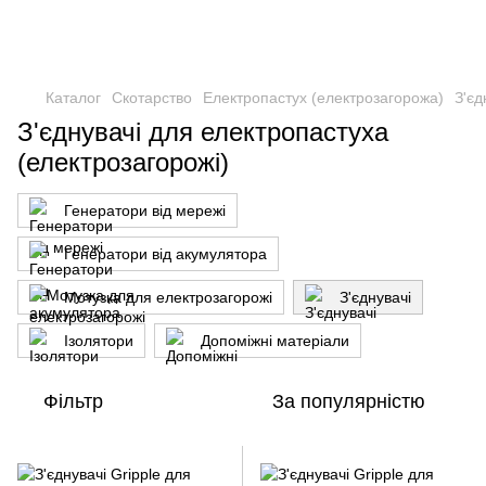
Каталог
Скотарство
Електропастух (електрозагорожа)
З'єд
З'єднувачі для електропастуха
(електрозагорожі)
Генератори від мережі
Генератори від акумулятора
Мотузка для електрозагорожі
З'єднувачі
Ізолятори
Допоміжні матеріали
Фільтр
За популярністю