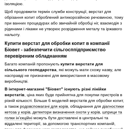
ізоляцією.
Щоб продовжити термін служби конструкції, верстат для
обрізання копит оброблений антикорозійною речовиною, тому
при ванних процедурах або звичайній обробці ніг, взаємодія з
рідинами і ліками не утворює розрідження металу та іржавого
нальоту.
Купити верстат для обробки копит в компанії
Біовет - забезпечити сільгосппідприємство
перевіреним обладнанням
Багато компаній пропонують
купити верстати для
сільського господарства
, які можуть мати схожу назву, але
насправді не призначені для використання в масовому
виробництві.
В інтернет-магазині "Біовет" існують різні лінійки
верстатів
, ціна яких буде прийнятна для покупки пристроїв в
різній кількості. Більше 6 моделей верстатів для обробки копит,
а також
родовспомагачі для корів
, обладнання для
діагностики
кетоза у корів
,
детектори визначення охоти у корів
,
шприци та
голки ін'єкційні
можуть бути доставлені в центральні та
віддалені території, за допомогою транспортних компаній,