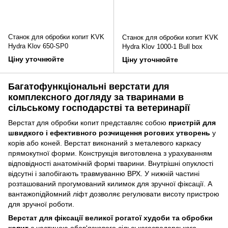
Станок для обробки копит KVK
Станок для обробки копит KVK
Hydra Klov 650-SP0
Hydra Klov 1000-1 Bull box
Ціну уточнюйте
Ціну уточнюйте
Багатофункціональні верстати для
комплексного догляду за тваринами в
сільському господарстві та ветеринарії
Верстат для обробки копит представляє собою
пристрій для
швидкого і ефективного розчищення рогових утворень
у
корів або коней. Верстат виконаний з металевого каркасу
прямокутної форми. Конструкція виготовлена з урахуванням
відповідності анатомічній формі тварини. Внутрішні опуклості
відсутні і запобігають травмуванню ВРХ. У нижній частині
розташований прогумований килимок для зручної фіксації. А
вантажопідйомний ліфт дозволяє регулювати висоту пристрою
для зручної роботи.
Верстат для фіксації великої рогатої худоби та обробки
копит
є частиною обов'язкового сільськогосподарського