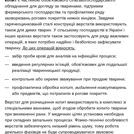
обладнання для догляду за тваринами, підтримки
фермерського господарства та профілактики ряду
захворювань рогових покриттів нижніх кінцівок. Завдяки
гарячеоцинкованій сталі конструкції верстатів використовують
також для диких тварин. У сільському господарстві в Україні і
інших країнах верстати також застосовують для ряду важливих
операцій, в яких потрібно надійно і безболісно зафіксувати
тварину.
До цих операцій відносять:
забір проби крові для аналізів на інфекційні процеси;
введення регулярних ін'єкцій, обов'язкових для подальшої
реалізації тваринницької продукції;
контрольне або окреме зважування при продажі тварини;
профілактична
обробка копит, видалення новоутворень
або предметів, що потрапили в рогове покриття.
Верстат для розчищення копит використовують в комплексі зі
спеціальними ваннами, щоб згодом обробити копито тварини
при виникненні рани. У медичних цілях установка необхідна
при складних запальних процесах. Фізико-технічні особливості
верстатів забезпечують низький рівень шуму, тому робота
декількох фахівців не буде супроводжуватися звуковою