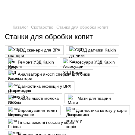
Каталог
Скотарство
Станки для обробки копит
Станки для обробки копит
УЗД сканери для ВРХ
УЗД датчики Kaixin
Ремонт УЗД Kaixin
Аксесуари УЗД Kaixin
Аналізатори якості сперми для биків
Діагностика інфекцій у ВРХ
Аналіз якості молока
Мати для тварин
Вирощування телят
Діагностика кетозу у корів
Гігієна вимені і сосків у корів
Рододопомога для корів