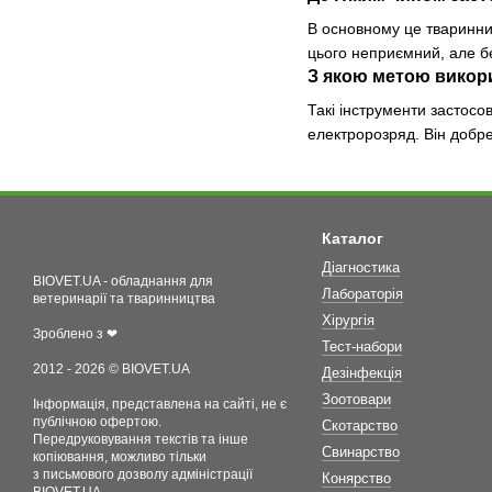
В основному це тваринниц
цього неприємний, але бе
З якою метою викор
Такі інструменти застосо
електророзряд. Він добре
Каталог
Діагностика
BIOVET.UA - обладнання для
Лабораторія
ветеринарії та тваринництва
Хірургія
Зроблено з ❤
Тест-набори
2012 - 2026 © BIOVET.UA
Дезінфекція
Зоотовари
Інформація, представлена на сайті, не є
публічною офертою.
Скотарство
Передруковування текстів та інше
Свинарство
копіювання, можливо тільки
з письмового дозволу адміністрації
Конярство
BIOVET.UA.