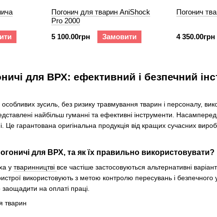
нича
Погонич для тварин AniShock
Погонич тва
Pro 2000
ити
5 100.00грн
Замовити
4 350.00грн
оничі для ВРХ: ефективний і безпечний і
 особливих зусиль, без ризику травмування тварин і персоналу, ви
редставлені найбільш гуманні та ефективні інструменти. Насампере
. Це гарантована оригінальна продукція від кращих сучасних виробн
огоничі для ВРХ, та як їх правильно використовувати?
ха у
тваринництві
все частіше застосовуються альтернативні варіан
пристрої використовують з метою контролю пересувань і безпечного
о заощадити на оплаті праці.