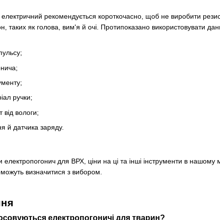
 електричний рекомендується короткочасно, щоб не виробити резист
н, таких як голова, вим'я й очі. Протипоказано використовувати да
пульсу;
онича;
ументу;
ріал ручки;
т від вологи;
ня й датчика заряду.
 електропогонич для ВРХ, ціни на ці та інші інструменти в нашому 
оможуть визначитися з вибором.
ння
тосовуються електропогоничі для тварин?