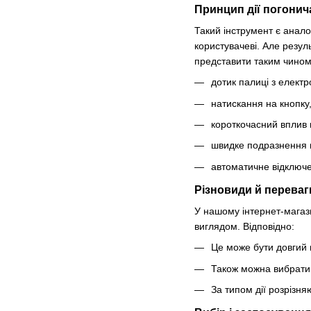
Принцип дії погонич
Такий інструмент є анало
користувачеві. Але резул
представити таким чином
дотик палиці з електр
натискання на кнопку
короткочасний вплив 
швидке подразнення ш
автоматичне відключе
Різновиди й переваг
У нашому інтернет-магази
виглядом. Відповідно:
Це може бути довгий 
Також можна вибрати 
За типом дії розрізня