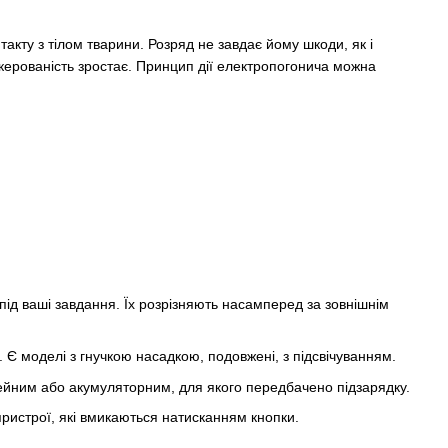
акту з тілом тварини. Розряд не завдає йому шкоди, як і
 керованість зростає. Принцип дії електропогонича можна
під ваші завдання. Їх розрізняють насамперед за зовнішнім
 Є моделі з гнучкою насадкою, подовжені, з підсвічуванням.
ейним або акумуляторним, для якого передбачено підзарядку.
 пристрої, які вмикаються натисканням кнопки.