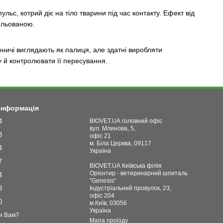
ьс, котрий діє на тіло тварини під час контакту. Ефект від
ольованою.
оничі виглядають як палиця, але здатні виробляти
у й контролювати її пересування.
 інформація
4
BIOVET.UA головний офіс
вул. Млинова, 5,
3
офіс 21
м. Біла Церква, 09117
4
Україна
7
BIOVET.UA Київська філія
Орієнтир - ветеринарний шпиталь
4
"Genesis"
3
Індустріальний провулок, 23,
офіс 204
0
м.Київ, 03056
Україна
и Вам?
Мапа проїзду