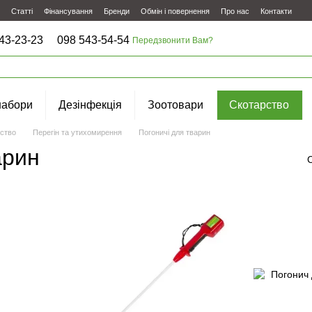
Статті
Фінансування
Бренди
Обмін і повернення
Про нас
Контакти
43-23-23
098 543-54-54
Передзвонити Вам?
набори
Дезінфекція
Зоотовари
Скотарство
ство
Перегін та утихомирення
Погоничі для тварин
арин