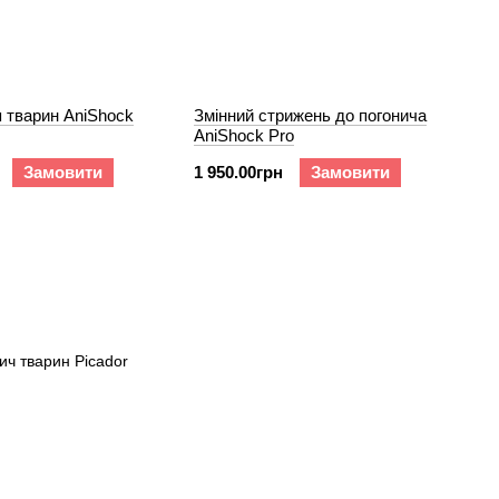
 тварин AniShock
Змінний стрижень до погонича
AniShock Pro
Замовити
1 950.00грн
Замовити