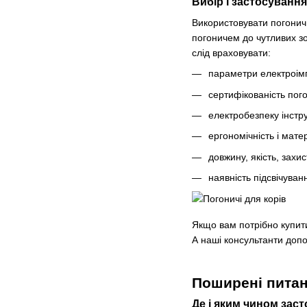
Вибір і застосування
Використовувати погонич
погоничем до чутливих зо
слід враховувати:
параметри електроім
сертифікованість пог
електробезпеку інстр
ергономічність і мате
довжину, якість, захис
наявність підсвічуван
Якщо вам потрібно купити
А наші консультанти доп
Поширені пита
Де і яким чином зас