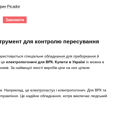
рин Picador
Замовити
нструмент для контролю пересування
користовується спеціальне
обладнання для приборкання й
д це
електропогоничі для ВРХ. Купити в Україні
їх можна в
иків. За найвищої якості виробів ціни на них цілком
ти. Наприклад, це
електропастух
і електропогонич. Для ВРХ та
 управління. Це надійне обладнання, котре виключає людський