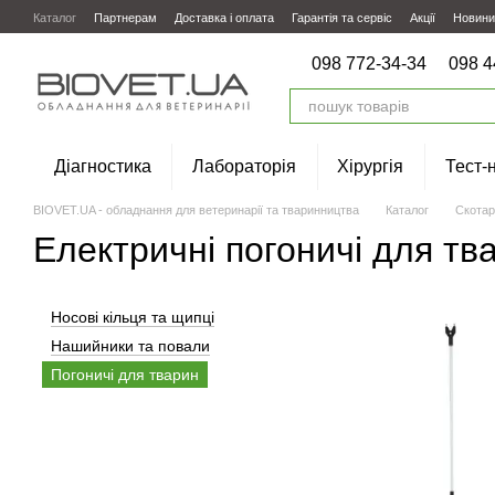
Перейти до основного контенту
Каталог
Партнерам
Доставка і оплата
Гарантія та сервіс
Акції
Новини
098 772-34-34
098 4
Діагностика
Лабораторія
Хірургія
Тест-
BIOVET.UA - обладнання для ветеринарії та тваринництва
Каталог
Скотар
Електричні погоничі для тв
Носові кільця та щипці
Нашийники та повали
Погоничі для тварин