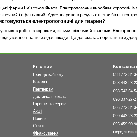
ькі ферми і м'ясокомбінати. Електропогонич виробляє короткий імпул
зпечний і ефективний. Адже тварина в результаті стає більш контр
истовуються електропогоничі для тварин?
вуються в роботі з коровами, кіньми, вівцями й свинями. Електропог
 відчувається, та не завдає шкоди. Це допомагає переганяти худоб
Клієнтам
Контактна
Вхід до кабінету
098 772-34-3
Каталог
098 443-23-2
Партнерам
098 543-54-5
Доставка і оплата
098 337-27-2
Гарантія та сервіс
066 772-34-3
Акції
099 443-23-2
Новини
095 459-90-9
Статті
Передзвонит
Фінансування