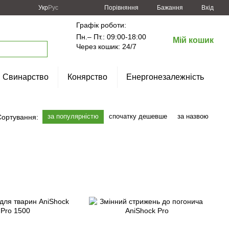
Порівняння
Укр
Рус
Бажання
Вхід
Графік роботи:
Пн.– Пт.: 09:00-18:00
Мій кошик
Через кошик: 24/7
Свинарство
Конярство
Енергонезалежність
за популярністю
спочатку дешевше
за назвою
Сортування: