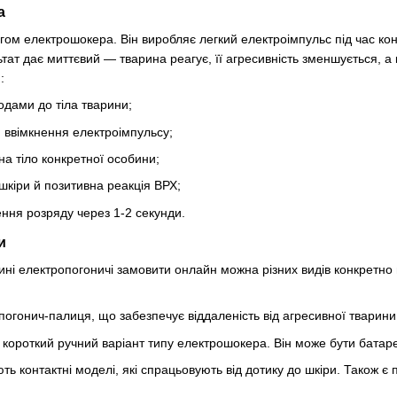
а
гом електрошокера. Він виробляє легкий електроімпульс під час конт
ьтат дає миттєвий — тварина реагує, її агресивність зменшується, а
:
одами до тіла тварини;
, ввімкнення електроімпульсу;
на тіло конкретної особини;
кіри й позитивна реакція ВРХ;
ння розряду через 1-2 секунди.
и
ні електропогоничі замовити онлайн можна різних видів конкретно 
погонич-палиця, що забезпечує віддаленість від агресивної тварини.
короткий ручний варіант типу електрошокера. Він може бути батар
ють контактні моделі, які спрацьовують від дотику до шкіри. Також є