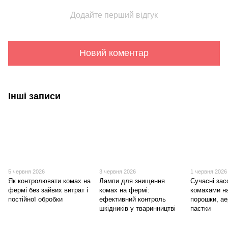
Додайте перший відгук
Новий коментар
Інші записи
5 червня 2026
3 червня 2026
1 червня 2026
Як контролювати комах на
Лампи для знищення
Сучасні зас
фермі без зайвих витрат і
комах на фермі:
комахами н
постійної обробки
ефективний контроль
порошки, ае
шкідників у тваринництві
пастки