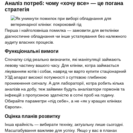
Аналіз потреб: чому «хочу все» — це погана
стратегія
Перша і найголовніша помилка — замовити для ветклініки
діагностичне обладнання чи інше устаткування без належного
аудиту власних процесів.
Функціональні вимоги
Спочатку слід реально визначити, які маніпуляції займають
левову частину вашого часу. Для клініки, котра займається
лікуванням котів і собак, навряд чи варто купити стаціонарний
УЗД апарат високої потужності з суттєвою глибиною
проникнення сигналу. А для лабораторії, котра робить кілька
аналізів на добу, теж зайвими будуть аналізатори гормонів та
інфекцій з пропускною здатністю в сотні проб на годину.
Обирайте параметри «під себе», а не «як у кращих клініках
Європи».
Оцінка планів розвитку
Інша крайність — вибирати техніку, актуальну лише сьогодні.
Масштабування важливе для успіху. Якщо у вас в планах