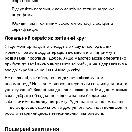
відрізняються.
Відсутність легальних документів на техніку загрожує
штрафами.
Юридичним і технічним захистом бізнесу є офіційна
сертифікація.
Локальний сервіс як рятівний круг
Якщо
монітор пацієнта
виходить з ладу в несподіваний
момент, прямо в ході операції, важливо мати підтримку в
розв’язанні проблеми. Добре, якщо майстер може оперативно
прибути до вас і якісно виправити всі хиби, а не відправлятиме
вас до виробника на інший кінець світу.
Не впевнені, яке обладнання для ветклініки купити
насамперед? Не знаєте, які характеристики важливі для такого
устаткування? Зверніться до наших експертів. Ми допоможемо
вам підібрати обладнання згідно з вашим бюджетом і
забезпечимо належну підтримку. Адже наш інтернет-магазин
— це острівець стабільності й доступної якості для поліпшення
роботи тваринницьких і ветеринарних підприємств.
Поширені запитання