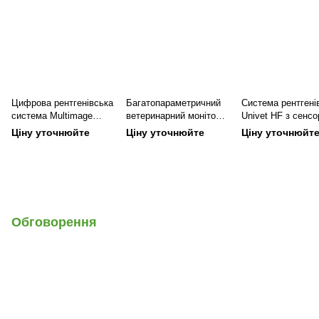
Цифрова рентгенівська
Багатопараметричний
Система рентгені
система Multimage
ветеринарний монітор
Univet HF з сенс
Maxivet 400 HF DR 400
UMEC 10 VET, Mindray
монітором
Ціну уточнюйте
Ціну уточнюйте
Ціну уточнюйт
mA 40 KW
Обговорення