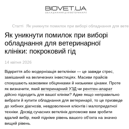
Статті
Як уникнути помилок при виборі обладнання для ветер
Як уникнути помилок при виборі
обладнання для ветеринарної
клініки: покроковий гід
14 квітня 2026
Відкриття або модернізація ветклініки — це завжди стрес,
замішаний на величезних інвестиціях. Масиви прайсів
спокушають казковими обіцянками й низькими цінами. Проте
як визначити, який
ветеринарний УЗД
чи
рентген-апарат
дійсно підходить для вашої клініки? Адже якщо неправильно
вибрати й купити обладнання для ветеринарії, то це призведе
до хибних діагнозів, невдоволення клієнтів і малопридатної
техніки. Досвід сучасних ветклінік допоможе вам зробити
вдалий вибір, який підніме рівень вашого об'єкта на значно
вищий рівень.