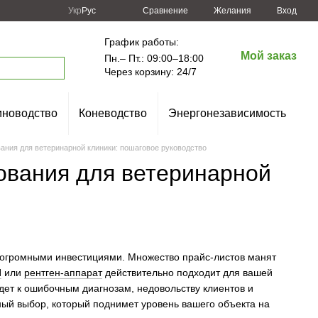
Сравнение
Укр
Рус
Желания
Вход
График работы:
Мой заказ
Пн.– Пт.: 09:00–18:00
Через корзину: 24/7
новодство
Коневодство
Энергонезависимость
ания для ветеринарной клиники: пошаговое руководство
ования для ветеринарной
 огромными инвестициями. Множество прайс-листов манят
И
или
рентген-аппарат
действительно подходит для вашей
дет к ошибочным диагнозам, недовольству клиентов и
ый выбор, который поднимет уровень вашего объекта на