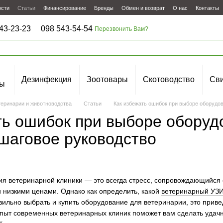
ости
Статьи
Финансирование
Бренды
Обмен и возврат
О нас
Контакты
43-23-23
098 543-54-54
Перезвонить Вам?
Дезинфекция
Зоотовары
Скотоводство
Сви
ы
теринарии и животноводства
Статьи
Как избежать ошибок при выборе оборудов
ть ошибок при выборе оборуд
ошаговое руководство
я ветеринарной клиники — это всегда стресс, сопровождающийся
низкими ценами. Однако как определить, какой
ветеринарный УЗ
вильно выбрать и купить оборудование для ветеринарии, это приве
пыт современных ветеринарных клиник поможет вам сделать удачн