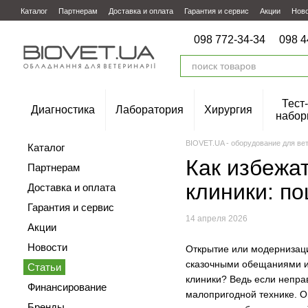
Перейти к основному контенту
Каталог
Партнерам
Доставка и оплата
Гарантия и сервис
Акции
Нов
098 772-34-34
098 4
Тест-
Диагностика
Лаборатория
Хирургия
набор
BIOVET.UA - оборудование для ве
Каталог
Как избежа
Партнерам
клиники: п
Доставка и оплата
Гарантия и сервис
14 апреля 2026
Акции
Новости
Открытие или модернизаци
сказочными обещаниями и 
Статьи
клиники? Ведь если непра
Финансирование
малопригодной технике. О
Бренды