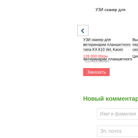
УЗИ сканер для
Вы
ветеринарии планшетного
пе
типа KX К10 Vet, Kaixin
си
126 000.00грн
Це
132 000.00грн
Заказать
Новый коммента