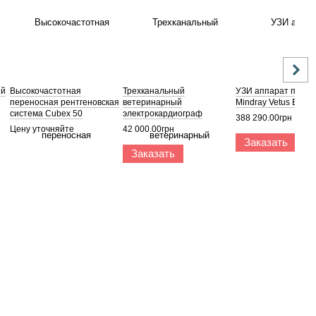
ый
Высокочастотная
Трехканальный
УЗИ аппарат порта
переносная рентгеновская
ветеринарный
Mindray Vetus E6
система Cubex 50
электрокардиограф
388 290.00грн
BeneHeart R3 Vet, Mindray
Цену уточняйте
42 000.00грн
Заказать
Заказать