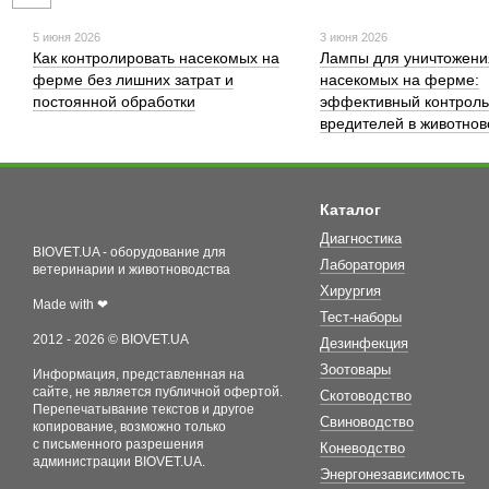
5 июня 2026
3 июня 2026
Как контролировать насекомых на
Лампы для уничтожени
ферме без лишних затрат и
насекомых на ферме:
постоянной обработки
эффективный контроль
вредителей в животнов
Каталог
Диагностика
BIOVET.UA - оборудование для
Лаборатория
ветеринарии и животноводства
Хирургия
Made with ❤
Тест-наборы
2012 - 2026 © BIOVET.UA
Дезинфекция
Зоотовары
Информация, представленная на
сайте, не является публичной офертой.
Скотоводство
Перепечатывание текстов и другое
Свиноводство
копирование, возможно только
с письменного разрешения
Коневодство
администрации BIOVET.UA.
Энергонезависимость