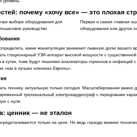
й уровень.
стей: почему «хочу все» — это плохая стр
Первая и самая главная ош
оборудование или другое о
бования
определить, какие манипуляции занимают львиную долю вашего вр
упать стационарный УЗИ-аппарат высокой мощности с существенной
в в сутки, тоже будут лишними анализаторы гормонов и инфекций с
не «как в лучших клиниках Европы».
тия
ть технику, актуальную только сегодня. Масштабирование важно дл
современный
трехканальный электрокардиограф
с передовыми харак
ую с нуля.
: ценник — не эталон
осредотачиваются только на цене. Но ведь гораздо важнее технич