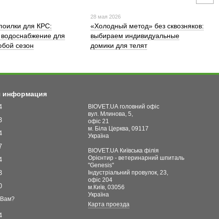
28 мая 2026
поилки для КРС:
«Холодный метод» без сквозняков:
 водоснабжение для
выбираем индивидуальные
бой сезон
домики для телят
я информация
4
BIOVET.UA головний офіс
вул. Млинова, 5,
3
офіс 21
м. Біла Церква, 09117
4
Україна
7
BIOVET.UA Київська філія
Орієнтир - ветеринарний шпиталь
4
"Genesis"
3
Індустріальний провулок, 23,
офіс 204
0
м.Київ, 03056
Україна
 Вам?
Карта проезда
4