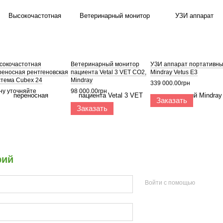
сокочастотная
Ветеринарный монитор
УЗИ аппарат портативн
реносная рентгеновская
пациента Vetal 3 VET CO2,
Mindray Vetus E3
стема Cubex 24
Mindray
339 000.00грн
ну уточняйте
98 000.00грн
Заказать
Заказать
рий
Войти с помощью