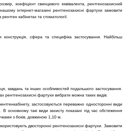
озмір, коефіцієнт свинцевого еквівалента, рентгенозахисний
У нашому інтернет-магазині рентгенозахисні фартухи замовити
рентген кабінетах та стоматології.
ти конструкція, сфера та специфіка застосування. Найбільш
ця, завдань та інших особливостей подальшого застосування.
гах рентгенозахисні фартухи вибрати можна таких видів:
 рентгенкабінету, застосовуються переважно односторонні види
. В основному такі види захисту показані під час обстеження
учками з боків, довжиною 1,10 м.
використовують двосторонні рентгенозахисні фартухи. Замовити