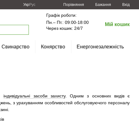
Порівняння
Укр
Рус
Бажання
Вхід
Графік роботи:
Пн.– Пт.: 09:00-18:00
Мій кошик
Через кошик: 24/7
Свинарство
Конярство
Енергонезалежність
ти
індивідуальні засоби захисту
. Одним з основних видів є
ліджень, з урахуванням особливостей обслуговуючого персоналу
зині.