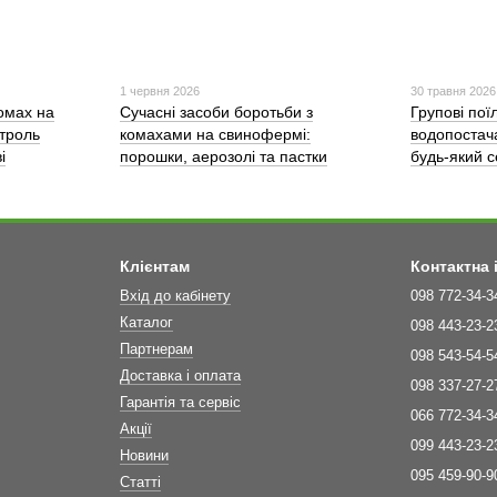
1 червня 2026
30 травня 2026
омах на
Сучасні засоби боротьби з
Групові пої
троль
комахами на свинофермі:
водопостач
і
порошки, аерозолі та пастки
будь-який 
Клієнтам
Контактна
Вхід до кабінету
098 772-34-3
Каталог
098 443-23-2
Партнерам
098 543-54-5
Доставка і оплата
098 337-27-2
Гарантія та сервіс
066 772-34-3
Акції
099 443-23-2
Новини
095 459-90-9
Статті