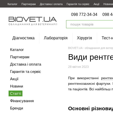
Перейти до основного контенту
Каталог
Партнерам
Доставка і оплата
Гарантія та сервіс
Акції
Новини
098 772-34-34
098 4
Діагностика
Лабораторія
Хірургія
Тест-
BIOVET.UA - обладнання для ветер
Каталог
Види рентг
Партнерам
Доставка і оплата
28 квітня 2023
Гарантія та сервіс
При використанні
рентг
Акції
рентгенозахисні фартухи. 
Новини
та пацієнтів. Всі найбільш
Статті
Фінансування
Основні різнови
Бренди