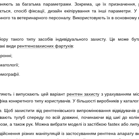
ізняють за багатьма параметрами. Зокрема, це їх призначення, р
ється, спосіб фіксації, дизайн екіпірування та інші параметри. 
чного та ветеринарного персоналу. Використовують їх в основному в 
ибору такого типу засобів індивідуального захисту. Це може бу
акі види
рентгенозахисних фартухів
:
ронні;
матології;
омографії.
ляють і випускають цей варіант
рентген захисту
з урахуванням міс
іка конкретного типу користувачів. У більшості виробників у катало
в. Щоб захистити від рентгенівського випромінювання відвідувачів
вають тулуб спереду по всій довжині, починаючи від шиї до колін
ози, а також рук. Можна вибрати моделі із застібкою fastex або лип
здійснення різних маніпуляцій із застосуванням рентгена апарату 