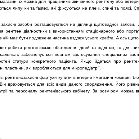
агазині їх можна для працівників звичайного рентгену або ветерина
ться липучки та fastex, які фіксуються на плечі, спині та поясі.
кі захисні засоби розташовуються на ділянці щитовидної залози.
я рентген діагностики з використанням стаціонарного або порта
 в ній має бути подовжена частина вздовж усього хребта. А ось щ
но робити рентгенівське обстеження дітей та підлітків, то для ни
рсальність забезпечується коштом застосування спеціальних заст
стей статури конкретного пацієнта. Якщо йдеться про рентге
ні пластини, які виробляються для мікропедіатрії.
ів, рентгенозахисні фартухи купити в інтернет-магазині компанії 
 Він враховується для всіх видів даного спорядження. Його рів
атрії та персоналу рентгенівського кабінету. За розміром можна 
.
о