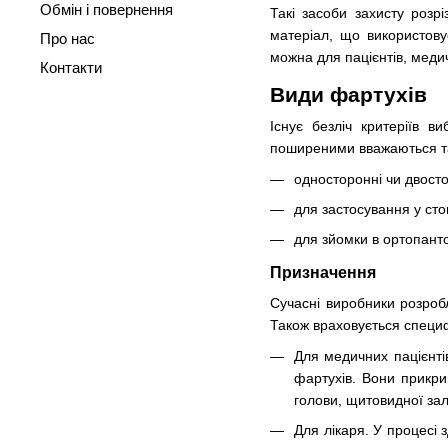
Обмін і повернення
Такі засоби захисту розр
матеріал, що використову
Про нас
можна для пацієнтів, меди
Контакти
Види фартухів
Існує безліч критеріїв в
поширеними вважаються т
односторонні чи двосто
для застосування у сто
для зйомки в ортопант
Призначення
Сучасні виробники розроб
Також враховується специф
Для медичних пацієнті
фартухів. Вони прикри
голови, щитовидної зал
Для лікаря. У процесі 