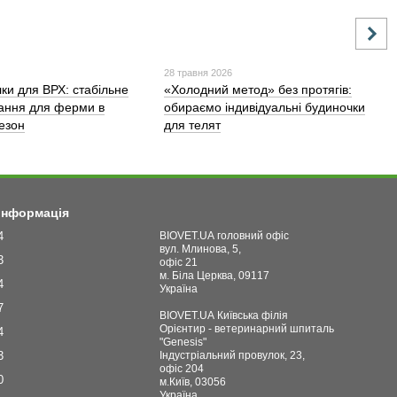
28 травня 2026
лки для ВРХ: стабільне
«Холодний метод» без протягів:
ання для ферми в
обираємо індивідуальні будиночки
сезон
для телят
 інформація
4
BIOVET.UA головний офіс
вул. Млинова, 5,
3
офіс 21
м. Біла Церква, 09117
4
Україна
7
BIOVET.UA Київська філія
Орієнтир - ветеринарний шпиталь
4
"Genesis"
3
Індустріальний провулок, 23,
офіс 204
0
м.Київ, 03056
Україна