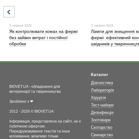
5 червня 2026
3 червня 2026
Як контролювати комах на фермі
Лампи для знищення к
без зайвих витрат і постійної
фермі: ефективний кон
обробки
шкідників у тваринництв
Каталог
Діагностика
BIOVET.UA - обладнання для
Лабораторія
ветеринарії та тваринництва
Хірургія
Зроблено з ❤
Тест-набори
2012 - 2026 © BIOVET.UA
Дезінфекція
Зоотовари
Інформація, представлена на сайті, не є
публічною офертою.
Скотарство
Передруковування текстів та інше
Свинарство
копіювання, можливо тільки