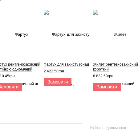
ртух рентгенозахисний
Фартух для захисту гонад
Жилет рентгенозахисний
стійкою однобічний
короткий
2 422.58грн
10.45грн
8 832.59грн
Замовити
Замовити
Замовити
Увійти за допомогою