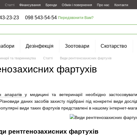
Статті
Фінансування
Бренди
Обмін і повернення
Про нас
Контакти
43-23-23
098 543-54-54
Передзвонити Вам?
набори
Дезінфекція
Зоотовари
Скотарство
инарії та тваринництва
Статті
Види рентгенозахисних фартухів
енозахисних фартухів
ен апаратів
у медицині та ветеринарії необхідно застосовува
Різновиди даних засобів захисту підібрані під конкретні види дос
 популярні види таких фартухів представлені в нашому інтернет-мага
ди рентгенозахисних фартухів