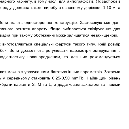
рного кабінету, в тому числі для ангіографістів. Як застібки в
 Спереду довжина такого виробу в основному дорівнює 1,10 м, а
 Вони мають односторонню конструкцію. Застосовуються дані
тивного рентген апарату. Якщо вибирається екіпірування для
итовидка при такому обстеженні може залишатися незахищеною.
х виготовляються спеціальні фартухи такого типу. Їхній розмір
ібок. Вони дозволяють регулювати параметри екіпірування з
нодіагностику новонародженим, то для них рекомендується
Біовет можна з урахуванням багатьох інших параметрів. Зокрема
ень у середньому становить 0,25-0,50 mmPb. Найвищий рівень
вибрати варіанти S, M та L, з додатковим захистом та іншими