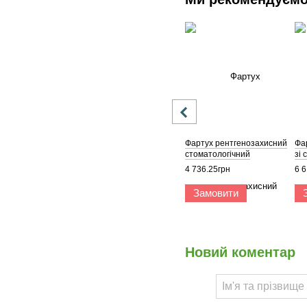
Фартух рентгенозахисний
Фа
стоматологічний
зі 
4 736.25грн
6 6
Замовити
Новий коментар