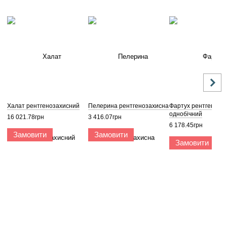
Халат рентгенозахисний
Пелерина рентгенозахисна
Фартух рентгеноза
однобічний
16 021.78грн
3 416.07грн
6 178.45грн
Замовити
Замовити
Замовити