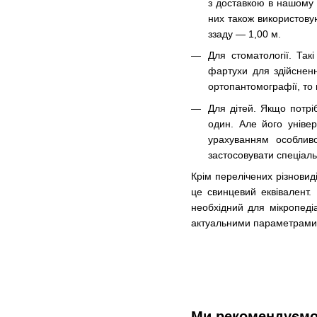
з доставкою в нашому м
них також використовую
ззаду — 1,00 м.
Для стоматології. Та
фартухи для здійсненн
ортопантомографії, то
Для дітей. Якщо потріб
один. Але його уніве
урахуванням особливо
застосовувати спеціаль
Крім перелічених різновид
це свинцевий еквівалент.
необхідний для мікропеді
актуальними параметрами
Ми рекомендуєм