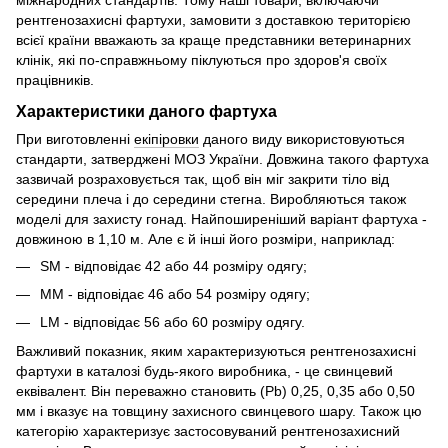
рентгенозахисні фартухи, замовити з доставкою територією
всієї країни вважають за краще представники ветеринарних
клінік, які по-справжньому піклуються про здоров'я своїх
працівників.
Характеристики даного фартуха
При виготовленні
екіпіровки
даного виду використовуються
стандарти, затверджені МОЗ України. Довжина такого фартуха
зазвичай розраховується так, щоб він міг закрити тіло від
середини плеча і до середини стегна. Виробляються також
моделі для захисту гонад. Найпоширеніший варіант фартуха -
довжиною в 1,10 м. Але є й інші його розміри, наприклад:
SM - відповідає 42 або 44 розміру одягу;
MM - відповідає 46 або 54 розміру одягу;
LM - відповідає 56 або 60 розміру одягу.
Важливий показник, яким характеризуються рентгенозахисні
фартухи в каталозі будь-якого виробника, - це свинцевий
еквівалент. Він переважно становить (Pb) 0,25, 0,35 або 0,50
мм і вказує на товщину захисного свинцевого шару. Також цю
категорію характеризує застосовуваний рентгенозахисний