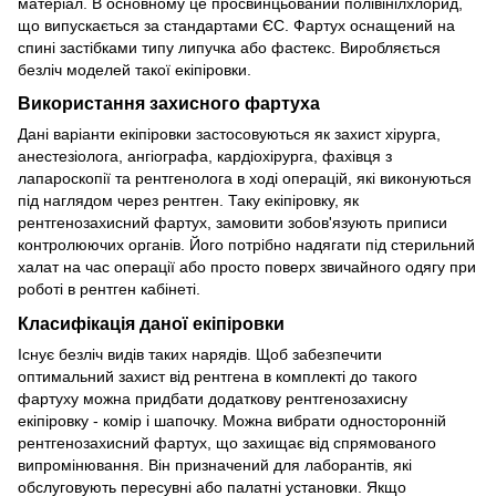
матеріал. В основному це просвинцьований полівінілхлорид,
що випускається за стандартами ЄС. Фартух оснащений на
спині застібками типу липучка або фастекс. Виробляється
безліч моделей такої екіпіровки.
Використання захисного фартуха
Дані варіанти екіпіровки застосовуються як захист хірурга,
анестезіолога, ангіографа, кардіохірурга, фахівця з
лапароскопії та рентгенолога в ході операцій, які виконуються
під наглядом через рентген. Таку екіпіровку, як
рентгенозахисний фартух, замовити зобов'язують приписи
контролюючих органів. Його потрібно надягати під стерильний
халат на час операції або просто поверх звичайного одягу при
роботі в рентген кабінеті.
Класифікація даної екіпіровки
Існує безліч видів таких нарядів. Щоб забезпечити
оптимальний захист від рентгена в комплекті до такого
фартуху можна придбати додаткову рентгенозахисну
екіпіровку - комір і шапочку. Можна вибрати односторонній
рентгенозахисний фартух, що захищає від спрямованого
випромінювання. Він призначений для лаборантів, які
обслуговують пересувні або палатні установки. Якщо