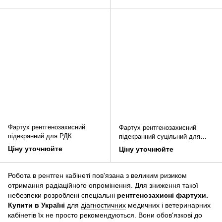
Фартух рентгенозахисний
Фартух рентгенозахисний
підекранний для РДК
підекранний суцільний для
РДК
Ціну уточнюйте
Ціну уточнюйте
Робота в рентген кабінеті пов'язана з великим ризиком
отримання радіаційного опромінення. Для зниження такої
небезпеки розроблені спеціальні
рентгенозахисні фартухи.
Купити в Україні
для
діагностичних
медичних і ветеринарних
кабінетів їх не просто рекомендуються. Вони обов'язкові до