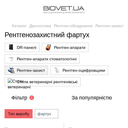
Каталог
Діагностика
Рентген-обладнання
Рентген-захист
Рентгенозахистний фартух
DR-панелі
Рентген-апарати
Рентген-апарати стоматологічні
Рентген-захист
Рентген-оцифровщики
Столи ветеринарні рентгенівські
Фільтр
За популярністю
1
Тип виробу
фартух