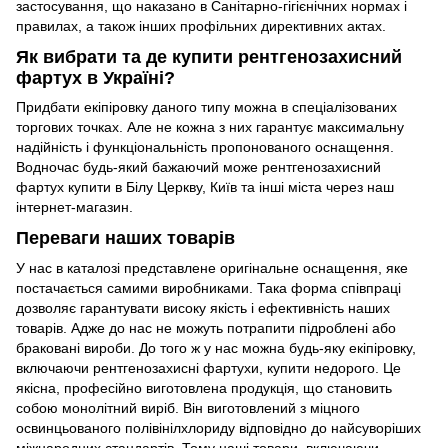
застосування, що наказано в Санітарно-гігієнічних нормах і
правилах, а також інших профільних директивних актах.
Як вибрати та де купити рентгенозахисний
фартух в Україні?
Придбати екіпіровку даного типу можна в спеціалізованих
торгових точках. Але не кожна з них гарантує максимальну
надійність і функціональність пропонованого оснащення.
Водночас будь-який бажаючий може рентгенозахисний
фартух купити в Білу Церкву, Київ та інші міста через наш
інтернет-магазин.
Переваги наших товарів
У нас в каталозі представлене оригінальне оснащення, яке
постачається самими виробниками. Така форма співпраці
дозволяє гарантувати високу якість і ефективність наших
товарів. Адже до нас не можуть потрапити підроблені або
браковані вироби. До того ж у нас можна будь-яку екіпіровку,
включаючи рентгенозахисні фартухи, купити недорого. Це
якісна, професійно виготовлена продукція, що становить
собою монолітний виріб. Він виготовлений з міцного
освинцьованого полівінілхлориду відповідно до найсуворіших
міжнародних стандартів. Тому наші товари, включаючи