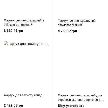
Фартух рентгенозахисний зі
Фартух рентгенозахисний
стійкою однобічний
стоматологічний
6 610.45грн
4 736.25грн
Фартух для захисту гонад
Фартух рентгенозахисний для
екранознімального пристрою
для РДК
2 422.58грн
Ціну уточнюйте