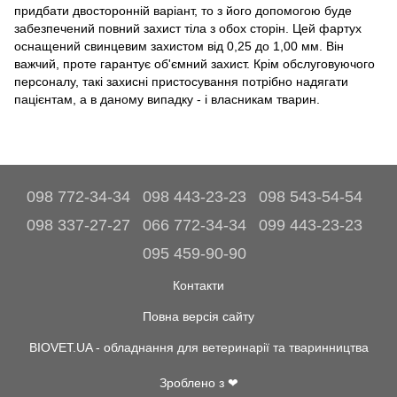
придбати двосторонній варіант, то з його допомогою буде
забезпечений повний захист тіла з обох сторін. Цей фартух
оснащений свинцевим захистом від 0,25 до 1,00 мм. Він
важчий, проте гарантує об'ємний захист. Крім обслуговуючого
персоналу, такі захисні пристосування потрібно надягати
пацієнтам, а в даному випадку - і власникам тварин.
098 772-34-34
098 443-23-23
098 543-54-54
098 337-27-27
066 772-34-34
099 443-23-23
095 459-90-90
Контакти
Повна версія сайту
BIOVET.UA - обладнання для ветеринарії та тваринництва
Зроблено з ❤