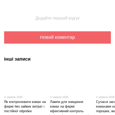
Додайте перший відгук
Новий коментар
Інші записи
5 червня 2026
3 червня 2026
1 червня 2026
Як контролювати комах на
Лампи для знищення
Сучасні зас
фермі без зайвих витрат і
комах на фермі:
комахами н
постійної обробки
ефективний контроль
порошки, ае