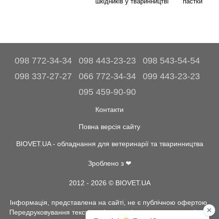
шкідників у тваринництві
пастки
098 772-34-34
098 443-23-23
098 543-54-54
098 337-27-27
066 772-34-34
099 443-23-23
095 459-90-90
Контакти
Повна версія сайту
BIOVET.UA - обладнання для ветеринарії та тваринництва
Зроблено з ❤
2012 - 2026 © BIOVET.UA
Інформація, представлена на сайті, не є публічною офертою.
Передруковування текстів та інше копіювання, можливо тільки