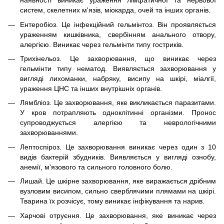
наявності виникає ураження лімфатичної та нервової
систем, скелетних м'язів, міокарда, очей та інших органів.
Ентеробіоз. Це інфекційний гельмінтоз. Він проявляється
ураженням кишківника, свербінням анального отвору,
алергією. Виникає через гельмінти типу гостриків.
Трихінельоз. Це захворювання, що виникає через
гельмінти типу нематод. Виявляється захворювання у
вигляді лихоманки, набряку, висипу на шкірі, міалгії,
ураження ЦНС та інших внутрішніх органів.
Лямбліоз. Це захворювання, яке викликається паразитами.
У кров потрапляють одноклітинні організми. Пронос
супроводжується алергією та неврологічними
захворюваннями.
Лептоспіроз. Це захворювання виникає через один з 10
видів бактерій збудників. Виявляється у вигляді ознобу,
анемії, м'язового та сильного головного болю.
Лишай. Це шкірне захворювання, яке виражається дрібним
вузловим висипом, сильно сверблячими плямами на шкірі.
Тварина їх розчісує, тому виникає інфікування та нарив.
Харчові отруєння. Це захворювання, яке виникає через