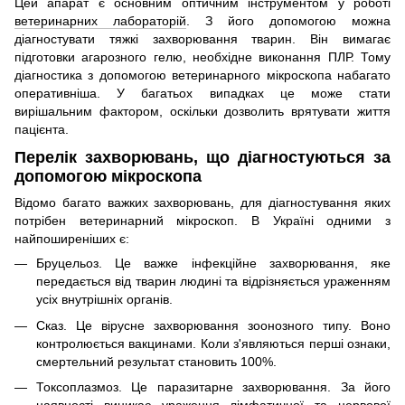
Цей апарат є основним оптичним інструментом у роботі
ветеринарних лабораторій
. З його допомогою можна
діагностувати тяжкі захворювання тварин. Він вимагає
підготовки агарозного гелю, необхідне виконання ПЛР. Тому
діагностика з допомогою ветеринарного мікроскопа набагато
оперативніша. У багатьох випадках це може стати
вирішальним фактором, оскільки дозволить врятувати життя
пацієнта.
Перелік захворювань, що діагностуються за
допомогою мікроскопа
Відомо багато важких захворювань, для діагностування яких
потрібен ветеринарний мікроскоп. В Україні одними з
найпоширеніших є:
Бруцельоз. Це важке інфекційне захворювання, яке
передається від тварин людині та відрізняється ураженням
усіх внутрішніх органів.
Сказ. Це вірусне захворювання зоонозного типу. Воно
контролюється вакцинами. Коли з'являються перші ознаки,
смертельний результат становить 100%.
Токсоплазмоз. Це паразитарне захворювання. За його