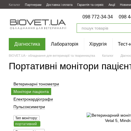
Перейти до основного контенту
Каталог
Партнерам
Доставка і оплата
Гарантія та сервіс
Акції
Новини
098 772-34-34
098 4
Діагностика
Лабораторія
Хірургія
Тест-
BIOVET.UA - обладнання для ветеринарії та тваринництва
Каталог
Діагно
Портативні монітори пацієн
Ветеринарні тонометри
Монітори пацієнта
Електрокардіографи
Пульсоксиметри
Тип монітору:
портативний