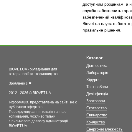
доступним розцінкам, а й
служба забезпечить гаран
забезпечений кваліфікова
Biovet.ua служать багато
правильне рішення.
Каталог
Діагностика
BIOVET.UA - обладнання для
Лабораторія
ветеринарії та тваринництва
Хірургія
Зроблено з ❤
Тест-набори
2012 - 2026 © BIOVET.UA
Дезінфекція
Зоотовари
Інформація, представлена на сайті, не є
публічною офертою.
Скотарство
Передруковування текстів та інше
Свинарство
копіювання, можливо тільки
з письмового дозволу адміністрації
Конярство
BIOVET.UA.
Енергонезалежність