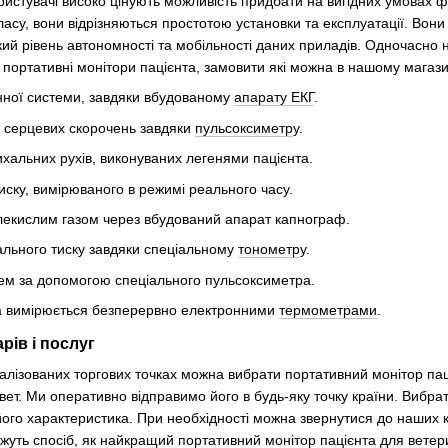
ористувачі високо цінують можливість придбати на вигідних умовах ф
су, вони відрізняються простотою установки та експлуатації. Вони
ий рівень автономності та мобільності даних приладів. Одночасно н
і портативні монітори пацієнта, замовити які можна в нашому магаз
нної системи, завдяки вбудованому
апарату ЕКГ
.
ти серцевих скорочень завдяки
пульсоксиметр
у.
ихальних рухів, виконуваних легенями пацієнта.
иску, вимірюваного в режимі реального часу.
глекислим газом через вбудований апарат капнограф.
ального тиску завдяки спеціальному
тонометр
у.
ем за допомогою спеціального пульсоксиметра.
ка вимірюється безперервно електронними
термометрами
.
рів і послуг
іалізованих торгових точках можна вибрати портативний монітор пац
іовет. Ми оперативно відправимо його в будь-яку точку країни. Вибр
ого характеристика. При необхідності можна звернутися до наших ко
ажуть спосіб, як найкращий портативний монітор пацієнта для вете