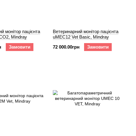
й монітор пацієнта
Ветеринарний монітор пацієнта
 CO2, Mindray
uMEC12 Vet Basic, Mindray
н
Замовити
72 000.00грн
Замовити