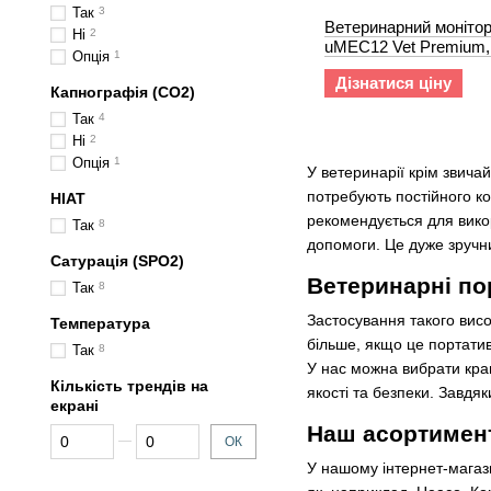
Так
3
Ветеринарний монітор
Ні
2
uMEC12 Vet Premium,
Опція
1
Дізнатися ціну
Капнографія (СО2)
Так
4
Ні
2
Опція
1
У ветеринарії крім звича
потребують постійного к
НІАТ
рекомендується для викор
Так
8
допомоги. Це дуже зручн
Сатурація (SPO2)
Ветеринарні пор
Так
8
Застосування такого вис
Температура
більше, якщо це портат
Так
8
У нас можна вибрати кра
Кількість трендів на
якості та безпеки. Завдя
екрані
Наш асортимент
Від Кількість трендів на екрані
До Кількість трендів на екрані
ОК
У нашому інтернет-магази