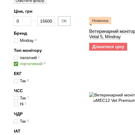
Очистити фільтр
Ціна, грн
Від Ціна, грн
До Ціна, грн
Новинка
ОК
Ветеринарний монітор
Бренд
Vetal 5, Mindray
Mindray
8
Дізнатися ціну
Тип монітору
палатний
1
портативний
8
ЕКГ
Так
8
ЧСС
Так
7
Ні
1
ЧДР
Так
6
ІАТ