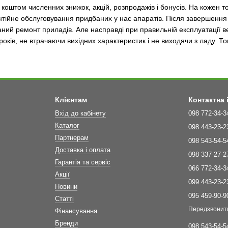
 коштом численних знижок, акцій, розпродажів і бонусів. На кожен 
тійне обслуговування придбаних у нас апаратів. Після завершення 
ний ремонт приладів. Але насправді при правильній експлуатації ве
 років, не втрачаючи вихідних характеристик і не виходячи з ладу. 
Клієнтам
Контактна
Вхід до кабінету
098 772-34-3
Каталог
098 443-23-2
Партнерам
098 543-54-5
Доставка і оплата
098 337-27-2
Гарантія та сервіс
066 772-34-3
Акції
099 443-23-2
Новини
095 459-90-9
Статті
Передзвонит
Фінансування
Бренди
098 543-54-5