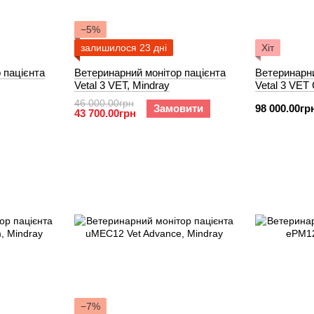
−5%
залишилося 23 дні
Хіт
 пацієнта
Ветеринарний монітор пацієнта
Ветеринарни
Vetal 3 VET, Mindray
Vetal 3 VET
46 000.00грн
Замовити
98 000.00гр
43 700.00грн
−7%