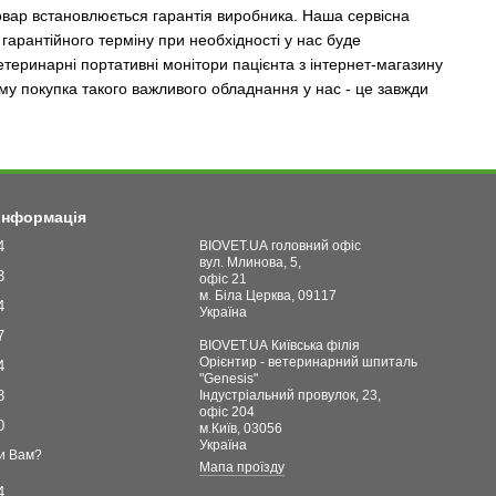
товар встановлюється гарантія виробника. Наша сервісна
гарантійного терміну при необхідності у нас буде
теринарні портативні монітори пацієнта з інтернет-магазину
Тому покупка такого важливого обладнання у нас - це завжди
 інформація
4
BIOVET.UA головний офіс
вул. Млинова, 5,
3
офіс 21
м. Біла Церква, 09117
4
Україна
7
BIOVET.UA Київська філія
Орієнтир - ветеринарний шпиталь
4
"Genesis"
3
Індустріальний провулок, 23,
офіс 204
0
м.Київ, 03056
Україна
и Вам?
Мапа проїзду
4