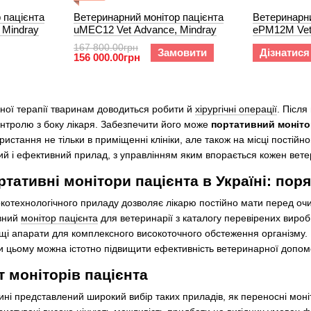
 пацієнта
Ветеринарний монітор пацієнта
Ветеринарни
 Mindray
uMEC12 Vet Advance, Mindray
ePM12M Vet
167 800.00грн
Замовити
Дізнатися
156 000.00грн
йної терапії тваринам доводиться робити й
хірургічні операції
. Після
онтролю з боку лікаря. Забезпечити його може
портативний монітор
истання не тільки в приміщенні клініки, але також на місці постійн
ий і ефективний прилад, з управлінням яким впорається кожен вете
тативні монітори пацієнта в Україні: пор
окотехнологічного приладу дозволяє лікарю постійно мати перед оч
ивний
монітор пацієнта
для ветеринарії з каталогу перевірених виробн
щі апарати для комплексного високоточного обстеження організму
ки цьому можна істотно підвищити ефективність ветеринарної допом
 моніторів пацієнта
ні представлений широкий вибір таких приладів, як переносні моніт