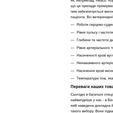
як, наприклад,
Heaco
. К
що це прилади преміумкла
чим забезпечується висок
пацієнта. Всі ветеринарн
Роботи серцево-суди
Рівня пульсу і часто
Глибини та частоти д
Рівня артеріального т
Насиченості крові ву
Неінвазивного артері
Насичення крові кисн
Температури тіла, я
Переваги наших това
Сьогодні в багатьох спец
найвигідніше у нас - в Б
якій наведена докладна й
такого вибору. Вони підк