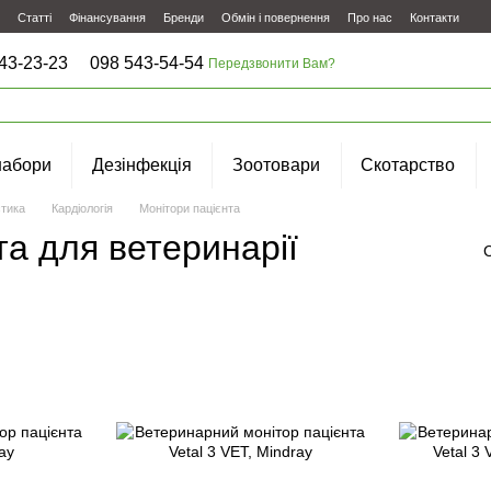
Статті
Фінансування
Бренди
Обмін і повернення
Про нас
Контакти
43-23-23
098 543-54-54
Передзвонити Вам?
набори
Дезінфекція
Зоотовари
Скотарство
стика
Кардіологія
Монітори пацієнта
та для ветеринарії