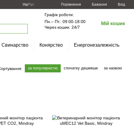
Порівняння
Укр
Рус
Бажання
Вхід
Графік роботи:
Пн.– Пт.: 09:00-18:00
Мій кошик
Через кошик: 24/7
Свинарство
Конярство
Енергонезалежність
за популярністю
спочатку дешевше
за назвою
Сортування: