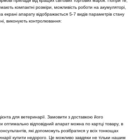
ірмові прилади від кращих світових торгових марок. Попри те,
 мають компактні розміри, можливість роботи на акумуляторі,
а екрані апарату відображається 5-7 видів параметрів стану
ині, виконують контролювання:
ієнта для ветеринарії. Замовити з доставкою його
ати оптимально відповідний апарат можна по картці товару, в
нсультантів, які допоможуть розібратися у всіх тонкощах
ринарії купити недорого. Це можливо завдяки не тільки нашим