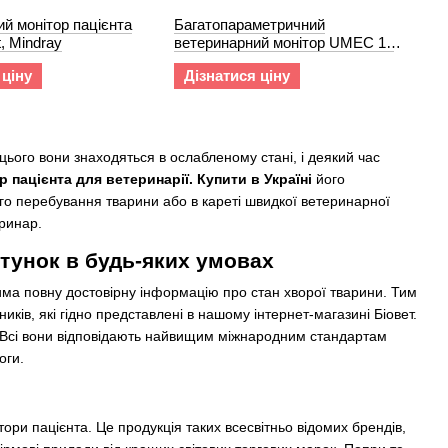
й монітор пацієнта
Багатопараметричний
, Mindray
ветеринарний монітор UMEC 10
VET, Mindray
 ціну
Дізнатися ціну
 цього вони знаходяться в ослабленому стані, і деякий час
 пацієнта для ветеринарії. Купити в Україні
його
ого перебування тварини або в кареті швидкої ветеринарної
ринар.
ятунок в будь-яких умовах
има повну достовірну інформацію про стан хворої тварини. Тим
иків, які гідно представлені в нашому інтернет-магазині Біовет.
. Всі вони відповідають найвищим міжнародним стандартам
оги.
ори пацієнта. Це продукція таких всесвітньо відомих брендів,