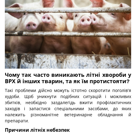
Чому так часто виникають літні хвороби у
ВРХ й інших тварин, та як їм протистояти?
Такі проблеми дійсно можуть істотно скоротити поголів'я
худоби. Щоб уникнути подібних ситуацій і можливих
збитків, необхідно заздалегідь вжити профілактичних
заходів і запастися спеціальними засобами, до яких
належить різноманітне ветеринарне обладнання й
препарати.
Причини літніх небезпек