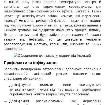
У літню пору різко зростає температура повітря й
вологість, що стає сприятливим середовищем для
інтенсивного розмноження різних вірусів і бактерій. Також
через це активізуються всілякі комахи, які переносять
інфекції. Не менш тривожний фактор — скупчення тварин
під час прийому корму й пиття, а також контактування з
іншими групами на відкритих локаціях у процесі випасу.
Якщо в такому разі буде забезпечено належний захист
тварин від інфекцій, то це дозволить уникнути
розповсюдження маститу, гельмінтів, шкірних та інших
захворювань.
Профілактика інфікування
Запобігти поширенню захворювань допоможе правильно
організований санітарний режим. Важливе також
спеціальне обладнання:
Дезінфікуючі килимки
. Вони насичуються
антисептиками, якими під час входу в приміщення
обробляються копита тварин і взуття персоналу.
Дезінфекція розпилювачами. Такі аерозольні