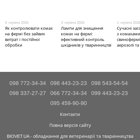
5 червня 2026
3 червня 2026
1 червня 202
Як контролювати комах
Лампи для знищення
Сучасні за
на фермі без зайвих
комах на фермі:
з комахами
витрат і постійної
ефективний контроль
свинофермі
обробки
шкідників у тваринництві
аерозолі та
098 772-34-34
098 443-23-23
098 543-54-54
098 337-27-27
066 772-34-34
099 443-23-23
095 459-90-90
Контакти
Повна версія сайту
BIOVET.UA - обладнання для ветеринарії та тваринництва