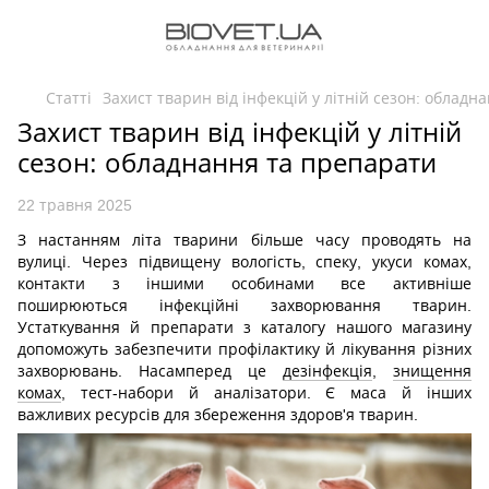
Статті
Захист тварин від інфекцій у літній сезон: облад
Захист тварин від інфекцій у літній
сезон: обладнання та препарати
22 травня 2025
З настанням літа тварини більше часу проводять на
вулиці. Через підвищену вологість, спеку, укуси комах,
контакти з іншими особинами все активніше
поширюються інфекційні захворювання тварин.
Устаткування й препарати з каталогу нашого магазину
допоможуть забезпечити профілактику й лікування різних
захворювань. Насамперед це
дезінфекція
,
знищення
комах
, тест-набори й аналізатори. Є маса й інших
важливих ресурсів для збереження здоров'я тварин.