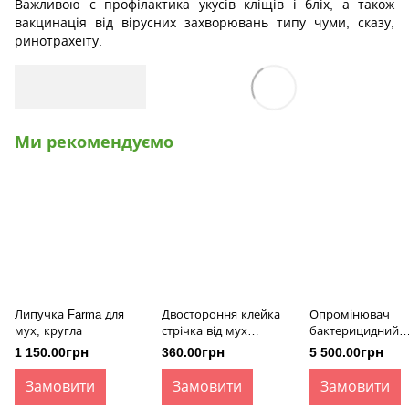
Важливою є профілактика укусів кліщів і бліх, а також
вакцинація від вірусних захворювань типу чуми, сказу,
ринотрахеїту.
Ми рекомендуємо
Липучка Farma для
Двостороння клейка
Опромінювач
мух, кругла
стрічка від мух
бактерицидний
170x240 мм
(кварцовий) наст
1 150.00грн
360.00грн
5 500.00грн
з жалюзі ОБН-75
Замовити
Замовити
Замовити