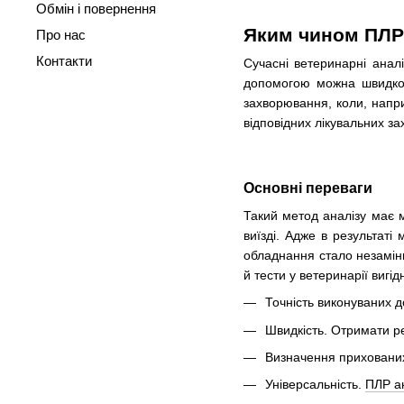
Обмін і повернення
Яким чином ПЛР 
Про нас
Контакти
Сучасні ветеринарні анал
допомогою можна швидко, 
захворювання, коли, напр
відповідних лікувальних за
Основні переваги
Такий метод аналізу має м
виїзді. Адже в результат
обладнання стало незамінн
й тести у ветеринарії вигід
Точність виконуваних д
Швидкість. Отримати ре
Визначення прихованих
Універсальність.
ПЛР а