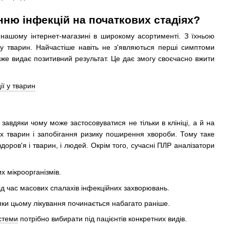
ню інфекцій на початкових стадіях?
в нашому інтернет-магазині в широкому асортименті. З їхньою
 у тварин. Найчастіше навіть не з'являються перші симптоми
вже видає позитивний результат. Це дає змогу своєчасно вжити
завдяки чому може застосовуватися не тільки в клініці, а й на
их тварин і запобігання ризику поширення хвороби. Тому таке
оров'я і тварин, і людей. Окрім того, сучасні ПЛР аналізатори
х мікроорганізмів.
ід час масових спалахів інфекційних захворювань.
ки цьому лікування починається набагато раніше.
стеми
потрібно вибирати під пацієнтів конкретних видів.