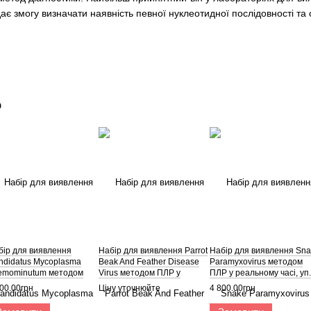
є змогу визначати наявність певної нуклеотидної послідовності та об
о
бір для виявлення
Набір для виявлення Parrot
Набір для виявлення Sn
ndidatus Mycoplasma
Beak And Feather Disease
Paramyxovirus методом
emominutum методом
Virus методом ПЛР у
ПЛР у реальному часі, уп.
 у реальному часі, уп. 8
реальному часі, уп. 4 шт.
шт.
00.00грн
Ціну уточнюйте
4 800.00грн