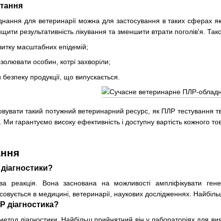
стання
нання для ветеринарії можна для застосування в таких сферах як 
ищити результативність лікування та зменшити втрати поголів'я. Так
витку масштабних епідемій;
ізолювати особин, котрі захворіли;
безпеку продукції, що випускається.
увати такий потужний ветеринарний ресурс, як ПЛР тестування тва
 Ми гарантуємо високу ефективність і доступну вартість кожного то
ання
 діагностики?
а реакція. Вона заснована на можливості ампліфікувати ген
овується в медицині, ветеринарії, наукових дослідженнях. Найбіль
Р діагностика?
метод діагностики. Найбільш прийнятний він у лабораторіях для ви