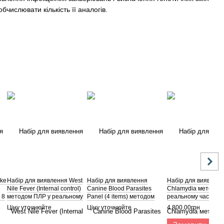
числювати кількість її аналогів.
ake
Набір для виявлення West
Набір для виявлення
Набір для виявлен
Nile Fever (Internal control)
Canine Blood Parasites
Chlamydia методом
 8
методом ПЛР у реальному
Panel (4 items) методом
реальному часі, уп. 
часі, уп. 8 шт.
ПЛР у реальному часі, уп. 8
Ціну уточнюйте
Ціну уточнюйте
4 800.00грн
шт.