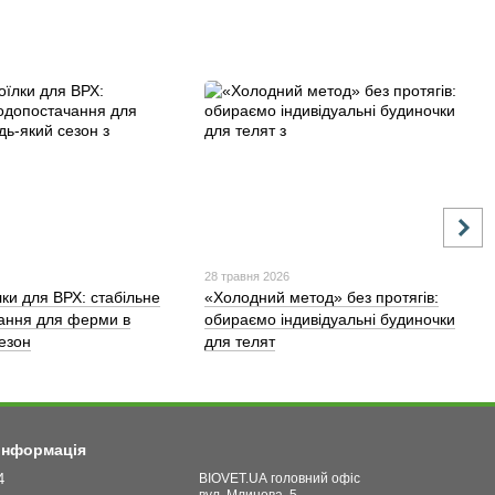
28 травня 2026
лки для ВРХ: стабільне
«Холодний метод» без протягів:
ання для ферми в
обираємо індивідуальні будиночки
сезон
для телят
 інформація
4
BIOVET.UA головний офіс
вул. Млинова, 5,