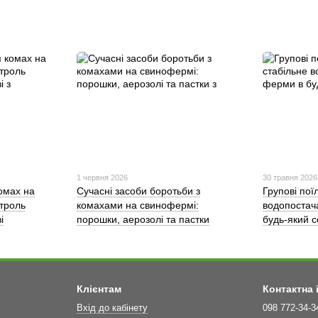
1 червня 2026
30 травня 2026
омах на
Сучасні засоби боротьби з
Групові пої
троль
комахами на свинофермі:
водопостач
і
порошки, аерозолі та пастки
будь-який 
Клієнтам
Контактна
Вхід до кабінету
098 772-34-3