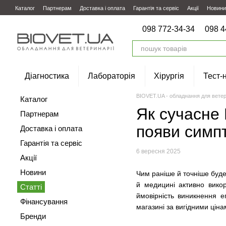
Перейти до основного контенту
Каталог
Партнерам
Доставка і оплата
Гарантія та сервіс
Акції
Новини
098 772-34-34
098 4
Діагностика
Лабораторія
Хірургія
Тест-
BIOVET.UA - обладнання для ветер
Каталог
Як сучасне
Партнерам
появи симп
Доставка і оплата
Гарантія та сервіс
6 вересня 2025
Акції
Новини
Чим раніше й точніше буде
й медицині активно вико
Статті
ймовірність виникнення е
Фінансування
магазині за вигідними ціна
Бренди