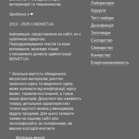
Лабораторія
ветеринарії та тваринництва
Хірургія
Зроблено з ❤
Тест-набори
2012 - 2026 © BIOVET.UA
Дезінфекція
Зоотовари
Інформація, представлена на сайті, не є
публічною офертою.
Скотарство
Передруковування текстів та інше
Свинарство
копіювання, можливо тільки
з письмового дозволу адміністрації
Конярство
BIOVET.UA.
Енергонезалежність
* Загальна вартість обладнання,
витратних матеріалів, рентген
захисного одягу та медичного одягу,
може залежати від конфігурації, курсу
валют, термінів постачання, а також
інших факторів. Дізнатися про наявність
товару, детальних характеристик і
точної вартості можна у менеджерів
відділу продажів. Для цього залиште
заявку на нашому сайті або
зателефонуйте за телефонами, які
вказані в розділі контакти.
Мобільна версія