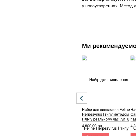
у новоутвореннях. Метод да
Ми рекомендуєм
Набір для виявлення Feline
На
Herpesvirus I типу методом
Ca
ПЛР у реальному часі, уп. 8
ha
шт.
ПЛР
4 800.00грн
4 8
шт.