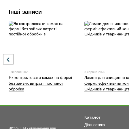
Інші записи
5 червня 2026
3 червня 2026
Як контролювати комах на фермі
Лампи для знищення к
без зайвих витрат і постійної
фермі: ефективний кон
обробки
шкідників у тваринництв
Каталог
Діагностика
BIOVET.UA - обладнання для