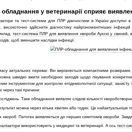
обладнання у ветеринарії сприяє виявлен
ізатори та тест-системи для ПЛР діагностики в Україні доступні 
високоточно здійснити діагностику найрізноманітніших інфекцій
иклад,
тест-система ПЛР для виявлення хвороби Ауєскі у свиней
, 
ходів, щоб зменшити наслідки інфекції.
асу актуальних переваг. Він вирізняється компактними розмірами, 
і можна швидко вжити необхідних заходів щодо лікування конкретн
им інструментом для контролю епідеміологічної ситуації, захисту зд
ні через такі причини:
осліджень. Таке обладнання виявляє слідові кількості хвороботворни
зультат можна через кілька хвилин або годин. Це найактуальніше п
 хвороб. Патоген виявляється до перших симптомів хвороби. Завдя
налізатори
використовують у медицині та ветеринарії. А ось
тест-си