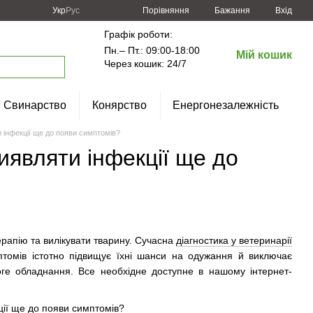
Порівняння
Укр
Рус
Бажання
Вхід
Графік роботи:
Пн.– Пт.: 09:00-18:00
Мій кошик
Через кошик: 24/7
Свинарство
Конярство
Енергонезалежність
інфекції ще до появи симптомів?
являти інфекції ще до
рапію та вилікувати тварину. Сучасна
діагностика у ветеринарії
птомів істотно підвищує їхні шанси на одужання й виключає
оге обладнання. Все необхідне доступне в нашому інтернет-