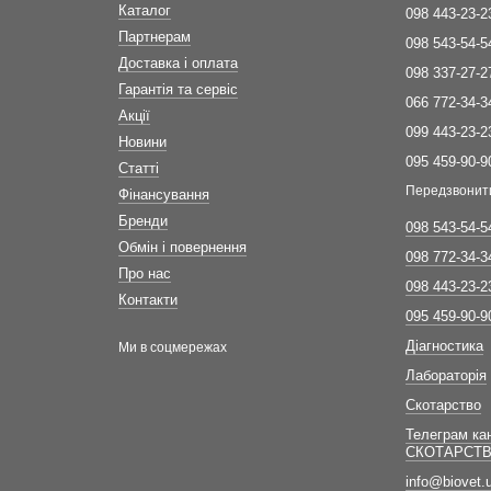
Каталог
098 443-23-2
Партнерам
098 543-54-5
Доставка і оплата
098 337-27-2
Гарантія та сервіс
066 772-34-3
Акції
099 443-23-2
Новини
095 459-90-9
Статті
Передзвонит
Фінансування
Бренди
098 543-54-5
Обмін і повернення
098 772-34-3
Про нас
098 443-23-2
Контакти
095 459-90-9
Діагностика
Ми в соцмережах
Лабораторія
Скотарство
Телеграм ка
СКОТАРСТ
info@biovet.