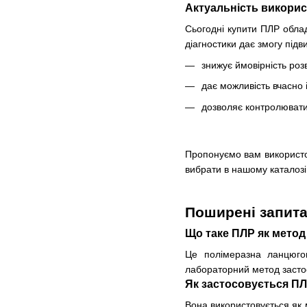
Актуальність викори
Сьогодні купити ПЛР облад
діагностики дає змогу підв
знижує ймовірність роз
дає можливість вчасно 
дозволяє контролювати 
Пропонуємо вам використов
вибрати в нашому каталозі.
Поширені запит
Що таке ПЛР як метод
Це полімеразна ланцюгов
лабораторний метод застос
Як застосовується ПЛ
Вона використовується як 