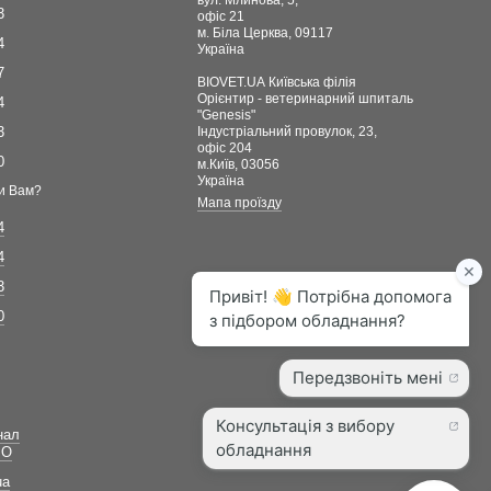
3
офіс 21
м. Біла Церква, 09117
4
Україна
7
BIOVET.UA Київська філія
Орієнтир - ветеринарний шпиталь
4
"Genesis"
3
Індустріальний провулок, 23,
офіс 204
0
м.Київ, 03056
Україна
и Вам?
Мапа проїзду
4
4
3
0
нал
ВО
ua