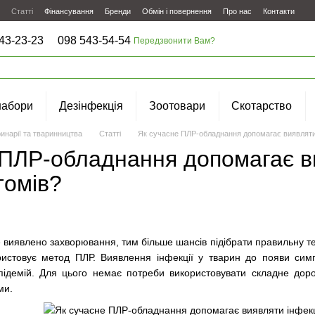
Статті
Фінансування
Бренди
Обмін і повернення
Про нас
Контакти
43-23-23
098 543-54-54
Передзвонити Вам?
набори
Дезінфекція
Зоотовари
Скотарство
инарії та тваринництва
Статті
Як сучасне ПЛР-обладнання допомагає виявляти 
 ПЛР-обладнання допомагає ви
томів?
 виявлено захворювання, тим більше шансів підібрати правильну те
ристовує метод ПЛР. Виявлення інфекції у тварин до появи сим
підемій. Для цього немає потреби використовувати складне дор
ми.