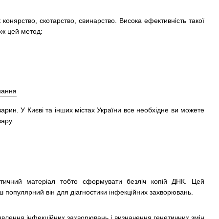
конярство, скотарство, свинарство. Висока ефективність такої
ож цей метод:
рин. У Києві та інших містах України все необхідне ви можете
вару.
етичний матеріал тобто сформувати безліч копій ДНК. Цей
ш популярний він для діагностики інфекційних захворювань.
явлення інфекційних захворювань і визначення генетичних змін