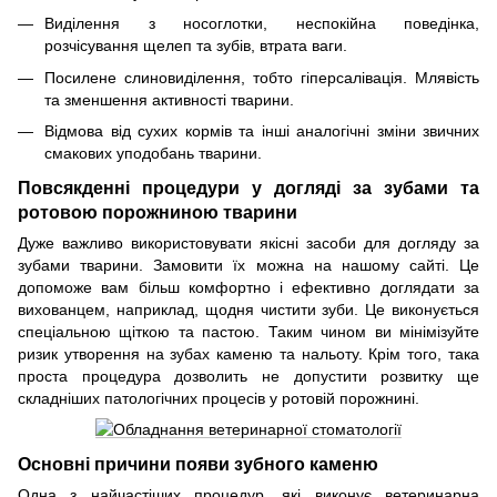
Виділення з носоглотки, неспокійна поведінка,
розчісування щелеп та зубів, втрата ваги.
Посилене слиновиділення, тобто гіперсалівація. Млявість
та зменшення активності тварини.
Відмова від сухих кормів та інші аналогічні зміни звичних
смакових уподобань тварини.
Повсякденні процедури у догляді за зубами та
ротовою порожниною тварини
Дуже важливо використовувати якісні засоби для догляду за
зубами тварини. Замовити їх можна на нашому сайті. Це
допоможе вам більш комфортно і ефективно доглядати за
вихованцем, наприклад, щодня чистити зуби. Це виконується
спеціальною щіткою та пастою. Таким чином ви мінімізуйте
ризик утворення на зубах каменю та нальоту. Крім того, така
проста процедура дозволить не допустити розвитку ще
складніших патологічних процесів у ротовій порожнині.
Основні причини появи зубного каменю
Одна з найчастіших процедур, які виконує ветеринарна