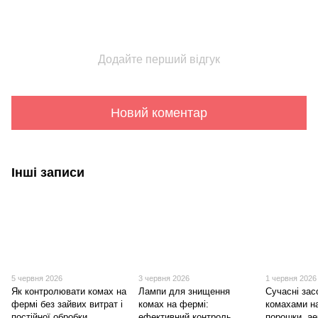
Додайте перший відгук
Новий коментар
Інші записи
5 червня 2026
3 червня 2026
1 червня 2026
Як контролювати комах на
Лампи для знищення
Сучасні зас
фермі без зайвих витрат і
комах на фермі:
комахами н
постійної обробки
ефективний контроль
порошки, ае