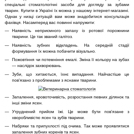
спеціальні стоматологічні засоби для догляду за зубами
тварин. Купити в Україні їх можна у нашому інтернет-магазині.
Однак у низці ситуацій вам може знадобитися консультація
фахівця. Насамперед вас повинні напружити:
Наявність неприємного запаху із ротової порожнини
тварини. Це так званий галітоз.
Наявність зубних відкладень. На середній стадії
формування їх можна побачити візуально.
Пожовтіння чи потемніння емалі. Зміна її кольору на зубах
— наслідок захворювань.
Зуби, що хитаються, їхнє випадання. Найчастіше це
пов'язано з проблемами з яснами тварини.
Запалення, кровоточивість, розростання певних ділянок та
інші зміни ясен.
Утруднений прийом їжі. Це може бути пов'язане з
хворобливістю ясен та зубів тварини.
Набряки та припухлості під очима. Так може проявлятися
запалення зубних коренів та ясен.