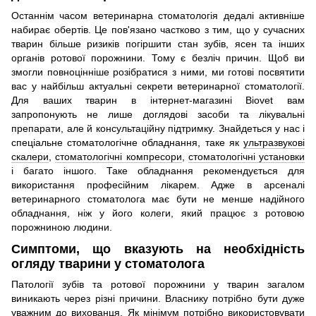
Останнім часом ветеринарна стоматологія дедалі активніше
набирає обертів. Це пов'язано частково з тим, що у сучасних
тварин більше ризиків погіршити стан зубів, ясен та інших
органів ротової порожнини. Тому є безліч причин. Щоб ви
змогли повноцінніше розібратися з ними, ми готові посвятити
вас у найбільш актуальні секрети ветеринарної стоматології.
Для ваших тварин в інтернет-магазині Biovet вам
запропонують не лише доглядові засоби та лікувальні
препарати, але й консультаційну підтримку. Знайдеться у нас і
спеціальне стоматологічне обладнання, таке як
ультразвукові
скалери
,
стоматологічні компресори
,
стоматологічні установки
і багато іншого. Таке обладнання рекомендується для
використання професійним лікарем. Адже в арсеналі
ветеринарного стоматолога має бути не менше надійного
обладнання, ніж у його колеги, який працює з ротовою
порожниною людини.
Симптоми, що вказують на необхідність
огляду тварини у стоматолога
Патології зубів та ротової порожнини у тварин загалом
виникають через різні причини. Власнику потрібно бути дуже
уважним до вихованця. Як мінімум потрібно використовувати