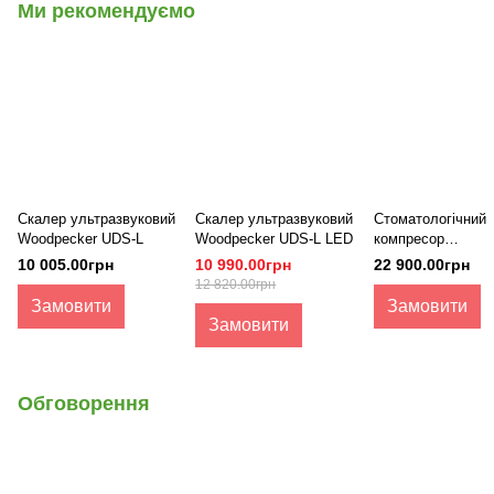
Ми рекомендуємо
Скалер ультразвуковий
Скалер ультразвуковий
Стоматологічний
Woodpecker UDS-L
Woodpecker UDS-L LED
компресор
безмасляний AC-
10 005.00грн
10 990.00грн
22 900.00грн
12 820.00грн
Замовити
Замовити
Замовити
Обговорення