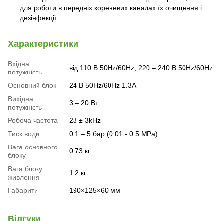
для роботи в передніх кореневих каналах їх очищення і
дезінфекції.
Характеристики
Вхідна
від 110 В 50Hz/60Hz; 220 – 240 В 50Hz/60Hz
потужність
Основний блок
24 В 50Hz/60Hz 1.3A
Вихідна
3 – 20 Вт
потужність
Робоча частота
28 ± 3kHz
Тиск води
0.1 – 5 бар (0.01 - 0.5 MPa)
Вага основного
0.73 кг
блоку
Вага блоку
1.2 кг
живлення
Габарити
190×125×60 мм
Відгуки