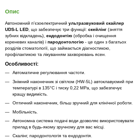
Опис
Автономний п'єзоелектричний
ультразвуковий скайлер
UDS-L LED
, що забезпечує три функції:
скейлінг
(зняття
зубних відкладень),
ендодонтію
(обробка і очищення
кореневих каналів) і
пародонтологію
- це один з багатьох
розділів стоматології, що займається діагностикою,
профілактикою та лікуванням захворювань ясен.
Особливості:
Автоматичне регулювання частоти.
Знімний наконечник зі світлом (HW-5L) автоклавуємий при
температурі в 135°С і тиску 0,22 MPa, що забезпечує
кращу видимість.
Оптичний наконечник, більш зручний для клінічної роботи.
Мобільність.
Автономна система подачі води дозволяє використовувати
прилад в будь-якому зручному для вас місці.
Скалінг, пародонтологія та ендодонтія.