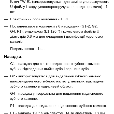
Ключ TW-E1 (використовується для заміни ультразвукового
U-файлу і закручування/розкручування ендо- тримача) - 1
шт.
Електричний блок живлення - 1 шт.
Поставляється в комплекті з 6 насадками (G1-2, G2,
G4, P1), ендочаком (E1 120 °) і комплектом файлів U
діаметрів 0,8 мм для очищення і дезінфекції кореневих
каналів.
Педаль ножна - 1 шт.
Насадки:
G1 - насадка для зняття надясневого зубного каменю
зубних відкладень з шийки зуба і вершини зуба.
G2 - використовується для видалення зубного каменю,
важковидаляємого зубного нальоту, великих відкладень
зубного каменю в надясневій області.
G4 - насадка універсальна для видалення надясневого
зубного каменю.
P1 - насадка для видалення підясневого зубного каменю.
Е1 - ендочак 120° з комплектом U-File діаметром 0,8 мм